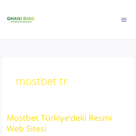
Skip
to
content
mostbet tr
Mostbet Türkiye’deki Resmi
Mostbet
Türkiye’deki
Web Sitesi
Resmi