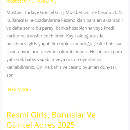
mostbet tr
/
GHANI DIAG
Mostbet
Güncel
Mostbet Türkiye Güncel Giriş Mostbet Online Casino 2025
Giriş
Kullanıcılar, e-cüzdanlarına kazandıkları paraları aktarabilir
Adresi
ve daha sonra bu parayı banka hesaplarına veya kredi
kartlarına transfer edebilirler. Kayıt olduğunuzda,
hesabınıza giriş yapabilir empieza sunduğu çeşitli bahis ve
casino oyunlarının keyfini çıkarabilirsiniz. Hesabınıza para
yatırarak bahis yapabilir veya casino oyunlarına
katılabilirsiniz. Online bahis ve casino oyunları dünyası,
son
Read More »
Resmi Giriş, Bonuslar Ve
Resmi
Giriş,
Güncel Adres 2025
Bonuslar