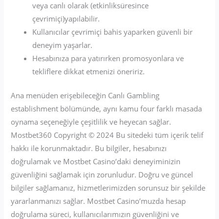
veya canlı olarak (etkinliksüresince
çevrimiçi)yapılabilir.
Kullanıcılar çevrimiçi bahis yaparken güvenli bir
deneyim yaşarlar.
Hesabınıza para yatırırken promosyonlara ve
tekliflere dikkat etmenizi öneririz.
Ana menüden erişebileceğin Canlı Gambling
establishment bölümünde, aynı kamu four farklı masada
oynama seçeneğiyle çeşitlilik ve heyecan sağlar.
Mostbet360 Copyright © 2024 Bu sitedeki tüm içerik telif
hakkı ile korunmaktadır. Bu bilgiler, hesabınızı
doğrulamak ve Mostbet Casino’daki deneyiminizin
güvenliğini sağlamak için zorunludur. Doğru ve güncel
bilgiler sağlamanız, hizmetlerimizden sorunsuz bir şekilde
yararlanmanızı sağlar. Mostbet Casino’muzda hesap
doğrulama süreci, kullanıcılarımızın güvenliğini ve