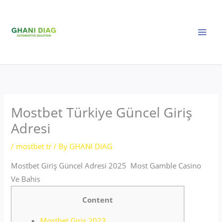
Skip
to
content
Mostbet Türkiye Güncel Giriş
Adresi
/
mostbet tr
/ By
GHANI DIAG
Mostbet Giriş Güncel Adresi 2025 ️ Most Gamble Casino
Ve Bahis
Content
Mostbet Giriş 2023