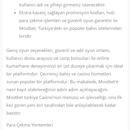
kullanıcı adı ve şifreyi girmeniz istenecektir.
Ekstra kazanç sağlayan promosyon kodları, hızlı
para çekme işlemleri ve güvenli oyun garantisi ile
Mostbet, Türkiye’deki en popüler bahis sitelerinden
biridir.
Geniş oyun seçenekleri, güvenli ve adil oyun ortamı,
kullanıcı dostu arayüzü ve cazip bonusları ile online
kumarhane deneyiminizi en üst düzeye çıkarmak için ideal
bir platformdur. Çevrimiçi bahis ve casino hizmetleri
sunan popüler bir platformdur. Bu makalede, Mostbet‘e
nasıl kayıt olabileceğinizi adım adım açıklayacağım.
Mostbet türkiye Casino’nun menüsü ve işlevselliği, onu ilk
kez gören yeni biri tarafından bile anlaşılabilecek kadar
basittir.
Para Çekme Yöntemleri