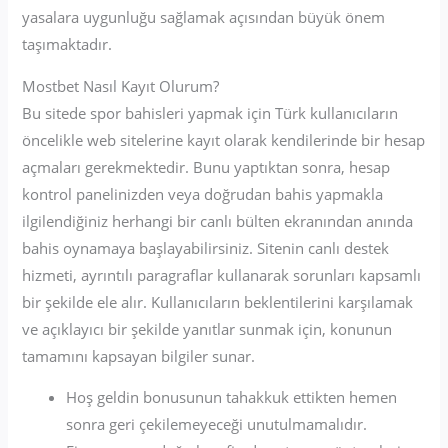
yasalara uygunluğu sağlamak açısından büyük önem
taşımaktadır.
Mostbet Nasıl Kayıt Olurum?
Bu sitede spor bahisleri yapmak için Türk kullanıcıların
öncelikle web sitelerine kayıt olarak kendilerinde bir hesap
açmaları gerekmektedir. Bunu yaptıktan sonra, hesap
kontrol panelinizden veya doğrudan bahis yapmakla
ilgilendiğiniz herhangi bir canlı bülten ekranından anında
bahis oynamaya başlayabilirsiniz. Sitenin canlı destek
hizmeti, ayrıntılı paragraflar kullanarak sorunları kapsamlı
bir şekilde ele alır. Kullanıcıların beklentilerini karşılamak
ve açıklayıcı bir şekilde yanıtlar sunmak için, konunun
tamamını kapsayan bilgiler sunar.
Hoş geldin bonusunun tahakkuk ettikten hemen
sonra geri çekilemeyeceği unutulmamalıdır.