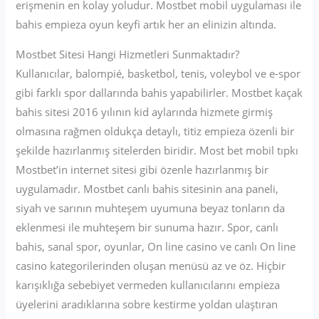
erişmenin en kolay yoludur. Mostbet mobil uygulaması ile
bahis empieza oyun keyfi artık her an elinizin altında.
Mostbet Sitesi Hangi Hizmetleri Sunmaktadır?
Kullanıcılar, balompié, basketbol, tenis, voleybol ve e-spor
gibi farklı spor dallarında bahis yapabilirler. Mostbet kaçak
bahis sitesi 2016 yılının kid aylarında hizmete girmiş
olmasına rağmen oldukça detaylı, titiz empieza özenli bir
şekilde hazırlanmış sitelerden biridir. Most bet mobil tıpkı
Mostbet’in internet sitesi gibi özenle hazırlanmış bir
uygulamadır. Mostbet canlı bahis sitesinin ana paneli,
siyah ve sarının muhteşem uyumuna beyaz tonların da
eklenmesi ile muhteşem bir sunuma hazır. Spor, canlı
bahis, sanal spor, oyunlar, On line casino ve canlı On line
casino kategorilerinden oluşan menüsü az ve öz. Hiçbir
karışıklığa sebebiyet vermeden kullanıcılarını empieza
üyelerini aradıklarına sobre kestirme yoldan ulaştıran