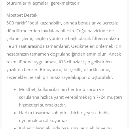
oturumlarını açmaları gerekmektedir.
Mostbet Destek
500 farklı” “ödül kazanabilir, anında bonuslar ve ücretsiz
döndürmelerden faydalanabilirsin. Çoğu na virtude de
çekme işlemi, seçilen yönteme bağlı olarak fifteen dakika
ile 24 saat arasında tamamlanır. Gecikmeleri önlemek için
hesabınızın tamamen doğrulandığından emin olun. Ancak
resmi iPhone uygulaması, iOS cihazlar için geliştirilen
yazılıma benzer. Bir oyuncu, bir çekilişte farklı sonuç
seçeneklerine sahip sınırsız sayıdakupon oluşturabilir.
Mostbet, kullanıcılarının her türlü sorun ve
sorularına hızlıca yanıt verebilmek için 7/24 müşteri
hizmetleri sunmaktadır.
Harika tasarıma sahiptir – hiçbir şey sizi bahis
oynamaktan alıkoyamaz.
Kullanıcıların aklında bazı sorular olabilir ve bu