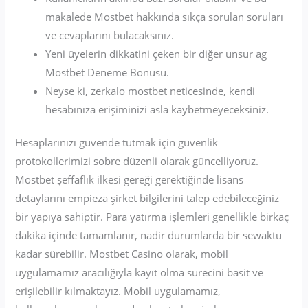
makalede Mostbet hakkında sıkça sorulan soruları
ve cevaplarını bulacaksınız.
Yeni üyelerin dikkatini çeken bir diğer unsur ag
Mostbet Deneme Bonusu.
Neyse ki, zerkalo mostbet neticesinde, kendi
hesabınıza erişiminizi asla kaybetmeyeceksiniz.
Hesaplarınızı güvende tutmak için güvenlik
protokollerimizi sobre düzenli olarak güncelliyoruz.
Mostbet şeffaflık ilkesi gereği gerektiğinde lisans
detaylarını empieza şirket bilgilerini talep edebileceğiniz
bir yapıya sahiptir. Para yatırma işlemleri genellikle birkaç
dakika içinde tamamlanır, nadir durumlarda bir sewaktu
kadar sürebilir. Mostbet Casino olarak, mobil
uygulamamız aracılığıyla kayıt olma sürecini basit ve
erişilebilir kılmaktayız. Mobil uygulamamız,