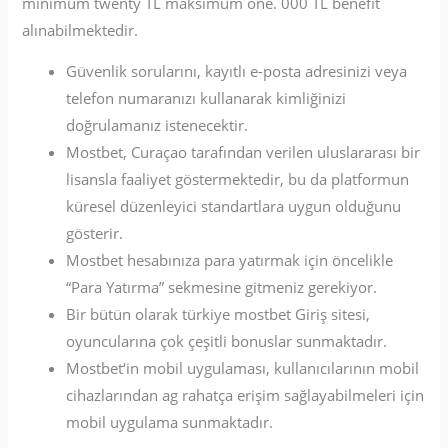
minimum twenty TL maksimum one. 000 TL benefit
alınabilmektedir.
Güvenlik sorularını, kayıtlı e-posta adresinizi veya
telefon numaranızı kullanarak kimliğinizi
doğrulamanız istenecektir.
Mostbet, Curaçao tarafından verilen uluslararası bir
lisansla faaliyet göstermektedir, bu da platformun
küresel düzenleyici standartlara uygun olduğunu
gösterir.
Mostbet hesabınıza para yatırmak için öncelikle
“Para Yatırma” sekmesine gitmeniz gerekiyor.
Bir bütün olarak türkiye mostbet Giriş sitesi,
oyuncularına çok çeşitli bonuslar sunmaktadır.
Mostbet‘in mobil uygulaması, kullanıcılarının mobil
cihazlarından ag rahatça erişim sağlayabilmeleri için
mobil uygulama sunmaktadır.