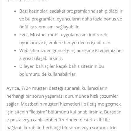
Bazı kazinolar, sadakat programlarına sahip olabilir
ve bu programlar, oyuncuların daha fazla bonus ve
ödül kazanmasını sağlayabilir.
Evet, Mostbet mobil uygulamasını indirerek
oyunlara ve işlemlere her yerden erişebilirsin.
Web sitemizden güncel giriş adresine istediğiniz her
a great ulaşabilirsiniz.
Dileyen bahisçiler kaçak bahis sitesinin bu
bölümünü de kullanabilirler.
Ayrıca, 7/24 müşteri desteği sunarak kullanıcıların
herhangi bir sorun yaşaması durumunda hızlı çözümler
sağlar. Mostbet’in müşteri hizmetleri ile iletişime geçmek
için sitenin “İletişim” bölümünü kullanabilirsiniz. Buradan
e-posta veya canlı sohbet üzerinden destek ekibi ile
bağlantı kurabilir, herhangi bir sorun veya sorunuz için