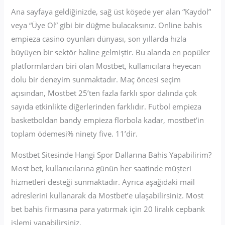
Ana sayfaya geldiğinizde, sağ üst köşede yer alan “Kaydol”
veya “Üye Ol” gibi bir düğme bulacaksınız. Online bahis
empieza casino oyunları dünyası, son yıllarda hızla
büyüyen bir sektör haline gelmiştir. Bu alanda en popüler
platformlardan biri olan Mostbet, kullanıcılara heyecan
dolu bir deneyim sunmaktadır. Maç öncesi seçim
açısından, Mostbet 25’ten fazla farklı spor dalında çok
sayıda etkinlikte diğerlerinden farklıdır. Futbol empieza
basketboldan bandy empieza florbola kadar, mostbet’in
toplam ödemesi% ninety five. 11’dir.
Mostbet Sitesinde Hangi Spor Dallarına Bahis Yapabilirim?
Most bet, kullanıcılarına günün her saatinde müşteri
hizmetleri desteği sunmaktadır. Ayrıca aşağıdaki mail
adreslerini kullanarak da Mostbet’e ulaşabilirsiniz. Most
bet bahis firmasına para yatırmak için 20 liralık cepbank
işlemi yapabilirsiniz.