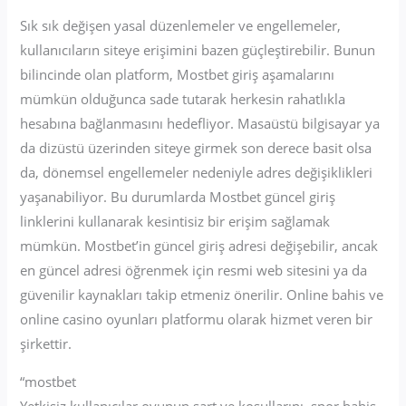
Sık sık değişen yasal düzenlemeler ve engellemeler,
kullanıcıların siteye erişimini bazen güçleştirebilir. Bunun
bilincinde olan platform, Mostbet giriş aşamalarını
mümkün olduğunca sade tutarak herkesin rahatlıkla
hesabına bağlanmasını hedefliyor. Masaüstü bilgisayar ya
da dizüstü üzerinden siteye girmek son derece basit olsa
da, dönemsel engellemeler nedeniyle adres değişiklikleri
yaşanabiliyor. Bu durumlarda Mostbet güncel giriş
linklerini kullanarak kesintisiz bir erişim sağlamak
mümkün. Mostbet’in güncel giriş adresi değişebilir, ancak
en güncel adresi öğrenmek için resmi web sitesini ya da
güvenilir kaynakları takip etmeniz önerilir. Online bahis ve
online casino oyunları platformu olarak hizmet veren bir
şirkettir.
“mostbet
Yetkisiz kullanıcılar oyunun şart ve koşullarını, spor bahis