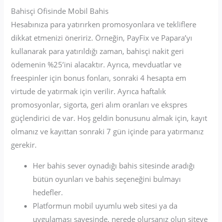
Bahisçi Ofisinde Mobil Bahis
Hesabınıza para yatırırken promosyonlara ve tekliflere
dikkat etmenizi öneririz. Örneğin, PayFix ve Papara’yı
kullanarak para yatırıldığı zaman, bahisçi nakit geri
ödemenin %25’ini alacaktır. Ayrıca, mevduatlar ve
freespinler için bonus fonları, sonraki 4 hesapta em
virtude de yatırmak için verilir. Ayrıca haftalık
promosyonlar, sigorta, geri alım oranları ve ekspres
güçlendirici de var. Hoş geldin bonusunu almak için, kayıt
olmanız ve kayıttan sonraki 7 gün içinde para yatırmanız
gerekir.
Her bahis sever oynadığı bahis sitesinde aradığı
bütün oyunları ve bahis seçeneğini bulmayı
hedefler.
Platformun mobil uyumlu web sitesi ya da
uygulaması sayesinde, nerede olursanız olun siteye