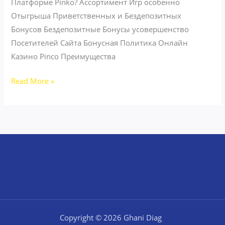
Платформе Pinko? Ассортимент Игр особенно
Отыгрыша Приветственных и Бездепозитных
Бонусов Бездепозитные Бонусы усовершенство
Посетителей Сайта Бонусная Политика Онлайн
Казино Pinco Преимущества
Read More »
Copyright © 2026 Ghani Diag