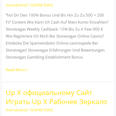
monobrend
/
GHANI DIAG
100%
Bonus
“hol Dir Den 100% Bonus Und Bis Hin Zu Zu 500 + 200
Und
Fs” Content Wie Kann Ich Cash Auf Mein Konto Einzahlen?
Bis
Stonevegas Weekly Cashback: 15% Bis Zu A Few 000 €
Zu
Wie Registriere Ich Mich Bei Stonevegas Online Casino?
500
Entdecke Die Spannendsten Online-casinospiele Bei
+
Stonevegas! Stonevegas Erfahrungen Und Bewertungen
200
Stonevegas Gambling Establishment Bonus
Fs”
Read More »
Up X официальному Сайт
Up
X
Играть Up X Рабочее Зеркало
официальному
monobrend
/
GHANI DIAG
Сайт