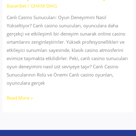
Basaribet
/
GHANI DIAG
Oyun
Deneyimini
Canlı Casino Sunucuları: Oyun Deneyimini Nasıl
Nasıl
Yükseltiyor? Canlı casino sunucuları, oyunculara daha
Yükseltiyor?
gerçekçi ve etkileşimli bir deneyim sunarak online casino
ortamlarını zenginleştirirler. Yüksek profesyonellikleri ve
etkileyici sunumları sayesinde, klasik casino atmosferini
evimize taşımakta etkilidirler. Peki, canlı casino sunucuları
oyun deneyimini nasıl üst seviyeye taşır? Canlı Casino
Sunucularının Rolü ve Önemi Canlı casino oyunları,
oyunculara gerçek
Read More »