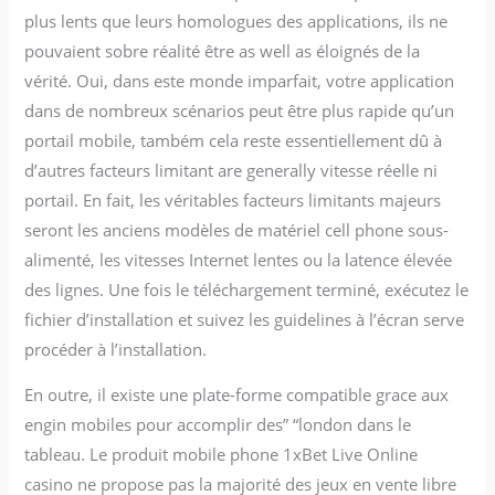
plus lents que leurs homologues des applications, ils ne
pouvaient sobre réalité être as well as éloignés de la
vérité. Oui, dans este monde imparfait, votre application
dans de nombreux scénarios peut être plus rapide qu’un
portail mobile, também cela reste essentiellement dû à
d’autres facteurs limitant are generally vitesse réelle ni
portail. En fait, les véritables facteurs limitants majeurs
seront les anciens modèles de matériel cell phone sous-
alimenté, les vitesses Internet lentes ou la latence élevée
des lignes. Une fois le téléchargement terminé, exécutez le
fichier d’installation et suivez les guidelines à l’écran serve
procéder à l’installation.
En outre, il existe une plate-forme compatible grace aux
engin mobiles pour accomplir des” “london dans le
tableau. Le produit mobile phone 1xBet Live Online
casino ne propose pas la majorité des jeux en vente libre