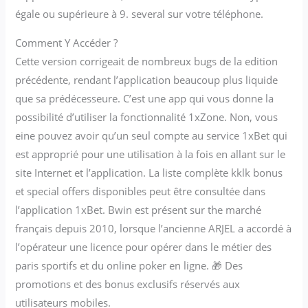
égale ou supérieure à 9. several sur votre téléphone.
Comment Y Accéder ?
Cette version corrigeait de nombreux bugs de la edition
précédente, rendant l’application beaucoup plus liquide
que sa prédécesseure. C’est une app qui vous donne la
possibilité d’utiliser la fonctionnalité 1xZone. Non, vous
eine pouvez avoir qu’un seul compte au service 1xBet qui
est approprié pour une utilisation à la fois en allant sur le
site Internet et l’application. La liste complète kklk bonus
et special offers disponibles peut être consultée dans
l’application 1xBet. Bwin est présent sur the marché
français depuis 2010, lorsque l’ancienne ARJEL a accordé à
l’opérateur une licence pour opérer dans le métier des
paris sportifs et du online poker en ligne. 🎁 Des
promotions et des bonus exclusifs réservés aux
utilisateurs mobiles.