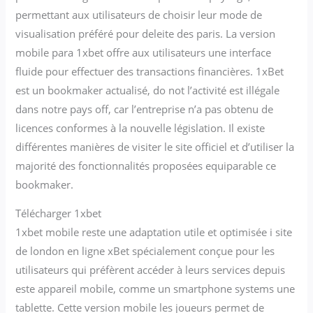
permettant aux utilisateurs de choisir leur mode de
visualisation préféré pour deleite des paris. La version
mobile para 1xbet offre aux utilisateurs une interface
fluide pour effectuer des transactions financières. 1xBet
est un bookmaker actualisé, do not l’activité est illégale
dans notre pays off, car l’entreprise n’a pas obtenu de
licences conformes à la nouvelle législation. Il existe
différentes manières de visiter le site officiel et d’utiliser la
majorité des fonctionnalités proposées equiparable ce
bookmaker.
Télécharger 1xbet
1xbet mobile reste une adaptation utile et optimisée i site
de london en ligne xBet spécialement conçue pour les
utilisateurs qui préfèrent accéder à leurs services depuis
este appareil mobile, comme un smartphone systems une
tablette. Cette version mobile les joueurs permet de