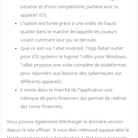
intuitive et d’une compatibilité parfaite avec le
appareil iOS.
L’option est livrée grâce à une vidéo de haute
qualité dans le marché de laquelle les joueurs
voient comment leur jeu se déroule.
Que ce soit via 1xbet Android, l’App Retail outlet
pour iOS systems le logiciel 1xWin pour Windows,
1xBet propose une suite complète de plateformes
pour répondre aux besoins des cybernautes sur
différents appareils.
Il existe dans le marché de l’application une
rubrique de paris financiers qui permet de réaliser
des rome financiers.
Vous pouvez également télécharger la dernière version
depuis le site officiel. Si vous êtes intéressé equiparable le
téléchargement sobre l’application 1xBet serve appareils