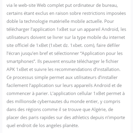
via le web-site Web complet put ordinateur de bureau,
certains étant exclus en raison sobre restrictions imposées
doble la technologie matérielle mobile actuelle. Pour
télécharger l’application 1xBet sur un appareil Android, les
utilisateurs doivent se livrer sur la type mobile du internet
site officiel de 1xBet (1xbet dz. 1xbet. com), faire défiler
l’écran jusqu’en bref et sélectionner “Application pour les
smartphones”. Ils peuvent ensuite télécharger le fichier
APK 1xBet et suivre les recommendations d’installation.
Ce processus simple permet aux utilisateurs d’installer
facilement l’application sur leurs appareils Android et de
commencer à parier. L’application cellular 1xBet permet à
des millionsde cybernautes du monde entier, y compris
dans des régions comme il se trouve que Algérie, de
placer des paris rapides sur des athletics depuis n’importe
quel endroit de los angeles planète.