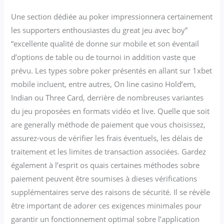
Une section dédiée au poker impressionnera certainement
les supporters enthousiastes du great jeu avec boy”
“excellente qualité de donne sur mobile et son éventail
d’options de table ou de tournoi in addition vaste que
prévu. Les types sobre poker présentés en allant sur 1xbet
mobile incluent, entre autres, On line casino Hold’em,
Indian ou Three Card, derrière de nombreuses variantes
du jeu proposées en formats vidéo et live. Quelle que soit
are generally méthode de paiement que vous choisissez,
assurez-vous de vérifier les frais éventuels, les délais de
traitement et les limites de transaction associées. Gardez
également à l’esprit os quais certaines méthodes sobre
paiement peuvent être soumises à dieses vérifications
supplémentaires serve des raisons de sécurité. Il se révèle
être important de adorer ces exigences minimales pour
garantir un fonctionnement optimal sobre l’application