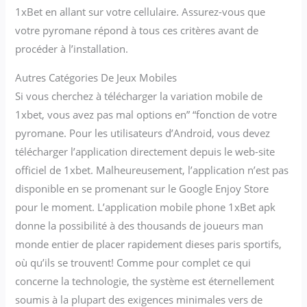
1xBet en allant sur votre cellulaire. Assurez-vous que
votre pyromane répond à tous ces critères avant de
procéder à l’installation.
Autres Catégories De Jeux Mobiles
Si vous cherchez à télécharger la variation mobile de
1xbet, vous avez pas mal options en” “fonction de votre
pyromane. Pour les utilisateurs d’Android, vous devez
télécharger l’application directement depuis le web-site
officiel de 1xbet. Malheureusement, l’application n’est pas
disponible en se promenant sur le Google Enjoy Store
pour le moment. L’application mobile phone 1xBet apk
donne la possibilité à des thousands de joueurs man
monde entier de placer rapidement dieses paris sportifs,
où qu’ils se trouvent! Comme pour complet ce qui
concerne la technologie, the système est éternellement
soumis à la plupart des exigences minimales vers de