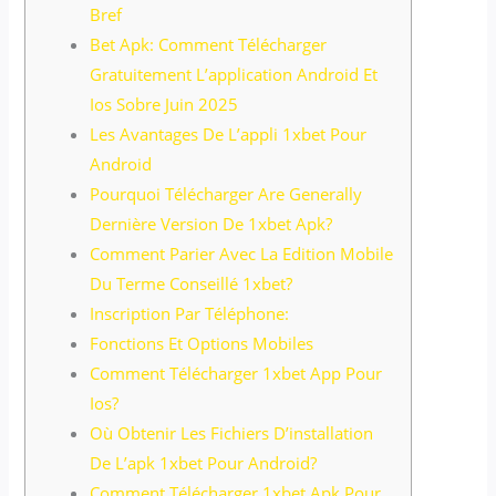
Bref
Bet Apk: Comment Télécharger
Gratuitement L’application Android Et
Ios Sobre Juin 2025
Les Avantages De L’appli 1xbet Pour
Android
Pourquoi Télécharger Are Generally
Dernière Version De 1xbet Apk?
Comment Parier Avec La Edition Mobile
Du Terme Conseillé 1xbet?
Inscription Par Téléphone:
Fonctions Et Options Mobiles
Comment Télécharger 1xbet App Pour
Ios?
Où Obtenir Les Fichiers D’installation
De L’apk 1xbet Pour Android?
Comment Télécharger 1xbet Apk Pour