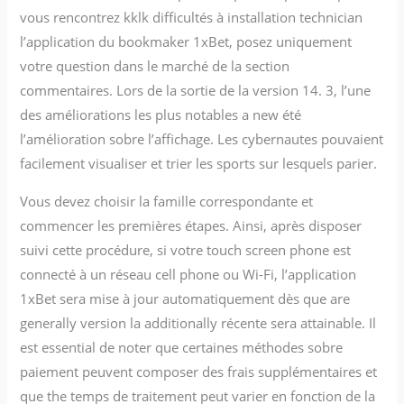
vous rencontrez kklk difficultés à installation technician
l’application du bookmaker 1xBet, posez uniquement
votre question dans le marché de la section
commentaires. Lors de la sortie de la version 14. 3, l’une
des améliorations les plus notables a new été
l’amélioration sobre l’affichage. Les cybernautes pouvaient
facilement visualiser et trier les sports sur lesquels parier.
Vous devez choisir la famille correspondante et
commencer les premières étapes. Ainsi, après disposer
suivi cette procédure, si votre touch screen phone est
connecté à un réseau cell phone ou Wi-Fi, l’application
1xBet sera mise à jour automatiquement dès que are
generally version la additionally récente sera attainable. Il
est essential de noter que certaines méthodes sobre
paiement peuvent composer des frais supplémentaires et
que the temps de traitement peut varier en fonction de la