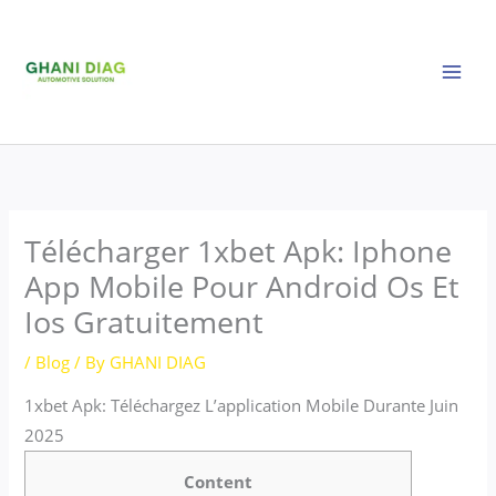
Skip
to
content
Télécharger 1xbet Apk: Iphone
App Mobile Pour Android Os Et
Ios Gratuitement
/
Blog
/ By
GHANI DIAG
1xbet Apk: Téléchargez L’application Mobile Durante Juin
2025
Content