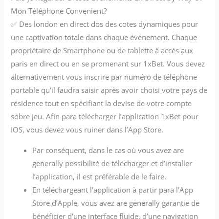
Mon Téléphone Convenient?
✅ Des london en direct dos des cotes dynamiques pour
une captivation totale dans chaque événement. Chaque
propriétaire de Smartphone ou de tablette à accès aux
paris en direct ou en se promenant sur 1xBet. Vous devez
alternativement vous inscrire par numéro de téléphone
portable qu’il faudra saisir après avoir choisi votre pays de
résidence tout en spécifiant la devise de votre compte
sobre jeu. Afin para télécharger l’application 1xBet pour
IOS, vous devez vous ruiner dans l’App Store.
Par conséquent, dans le cas où vous avez are
generally possibilité de télécharger et d’installer
l’application, il est préférable de le faire.
En téléchargeant l’application à partir para l’App
Store d’Apple, vous avez are generally garantie de
bénéficier d’une interface fluide, d’une navigation