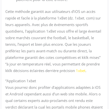
Cette méthode garantit aux utilisateurs d’iOS un accès
rapide et facile à la plateforme 1xBet (dz. 1xbet. com) sur
leurs appareils. Avec plus de événements sportifs
quotidiens, l’application 1xBet vous offre el large éventail
sobre marchés couvrant the football, le basketball, le
tennis, l’esport et bien plus encore. Que les joueurs
préfériez les paris avant-match ou durante direct, la
plateforme garantit des cotes compétitives et kklk mises”
“à jour en temperature réel, vous permettant de prendre
kklk décisions éclairées derrière précision
1xbet
.
“Application 1xbet
Vous pourrez donc profiter d’applications adaptées à iOS
et Android cependant aussi d’un web site mobile. Alors o
qual certains experts auto-proclamés ont rendu este
verdict déclarant la cual les portails mobile phones étaient