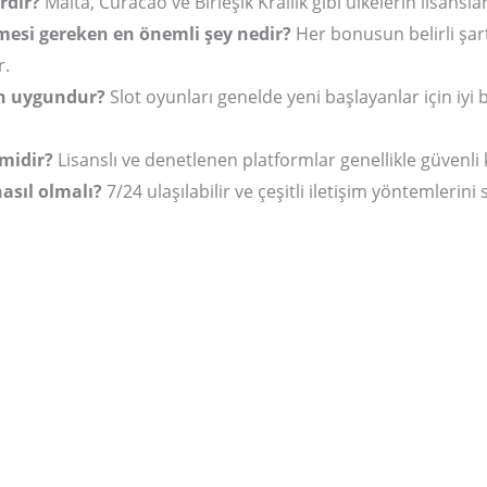
rdir?
Malta, Curacao ve Birleşik Krallık gibi ülkelerin lisanslar
lmesi gereken en önemli şey nedir?
Her bonusun belirli şartl
r.
in uygundur?
Slot oyunları genelde yeni başlayanlar için iyi 
 midir?
Lisanslı ve denetlenen platformlar genellikle güvenli
asıl olmalı?
7/24 ulaşılabilir ve çeşitli iletişim yöntemlerini 