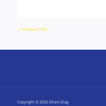
←
Previous Post
Copyright © 2026 Ghani Diag