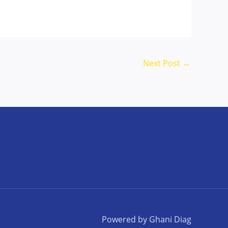
Next Post
→
Powered by Ghani Diag