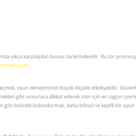
ormda sıkça karşılaşılan bonus türlerindendir. Bu tür promosyo
on-the-t.com
.
mek, oyun deneyiminizi büyük ölçüde etkileyebilir. Güvenlik,
kleri gibi unsurlara dikkat ederek sizin için en uygun çevrimi
leri göz önünde bulundurmak, daha bilinçli ve keyifli bir oy