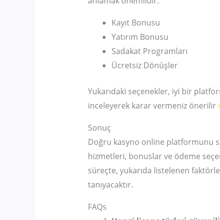
anlamak önemlidir.
Kayıt Bonusu
Yatırım Bonusu
Sadakat Programları
Ücretsiz Dönüşler
Yukarıdaki seçenekler, iyi bir platf
inceleyerek karar vermeniz önerilir
Sonuç
Doğru kasyno online platformunu seç
hizmetleri, bonuslar ve ödeme seçene
süreçte, yukarıda listelenen faktör
tanıyacaktır.
FAQs