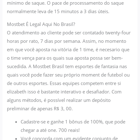
mínimo de saque. O pace de processamento do saque
normalmente leva de 15 minutos a 3 dias úteis.
Mostbet É Legal Aqui No Brasil?
O atendimento ao cliente pode ser contatado twenty-four
horas por rato, 7 dias por semana. Assim, no momento
em que você aposta na vitória de 1 time, é necesario que
o time vença para os quais sua aposta possa ser bem-
sucedida. A Mostbet Brasil tem esportes de fantasia nas
quais você pode fazer seu próprio moment de futebol ou
de outros esportes. Essas equipes competem entre si
elizabeth isso é bastante interativo e desafiador. Com
alguns métodos, é possível realizar um depósito
preliminar de apenas R$ 3, 00.
Cadastre-se e ganhe 1 bônus de 100%, que pode
chegar a até one. 700 reais!
Você concorda com um evidente conjunto de