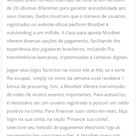
de 20 idiomas diferentes para garantir acessibilidade aos
seus clientes. Dados mostram que o número de usuários
registrados no website oficial perform Mostbet é
outstanding a um milhão. A Casa para aposta Mostbet
oferece diversas opções de pagamento, facilitando the
experiência dos jogadores brasileiros, incluindo Pix,
transferências bancárias, criptomoedas e carteiras digitais.
Jogue seus jogos favoritos na nosso site at the, se a sorte
lhe escapar, simply no início da semana você receberá 1
bônus de procuring. Sim, a Mostbet oferece transmissão
de vídeo de muitos eventos importantes. Para acessá-los,
é necessário ser um usuário registrado e possuir um saldo
positivo na conta. Para financiar suas conta em reais, faça
login na sua conta, na seção “Financie sua conta”,
selecione seu método de pagamento electronic siga as
recomendações para transações. A Mostbet opera sob