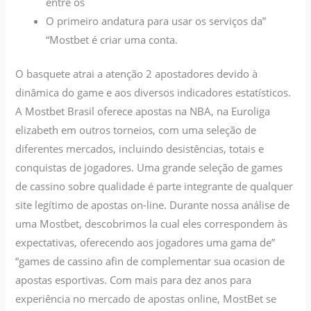
entre os
O primeiro andatura para usar os serviços da”
“Mostbet é criar uma conta.
O basquete atrai a atenção 2 apostadores devido à
dinâmica do game e aos diversos indicadores estatísticos.
A Mostbet Brasil oferece apostas na NBA, na Euroliga
elizabeth em outros torneios, com uma seleção de
diferentes mercados, incluindo desistências, totais e
conquistas de jogadores. Uma grande seleção de games
de cassino sobre qualidade é parte integrante de qualquer
site legítimo de apostas on-line. Durante nossa análise de
uma Mostbet, descobrimos la cual eles correspondem às
expectativas, oferecendo aos jogadores uma gama de”
“games de cassino afin de complementar sua ocasion de
apostas esportivas. Com mais para dez anos para
experiência no mercado de apostas online, MostBet se