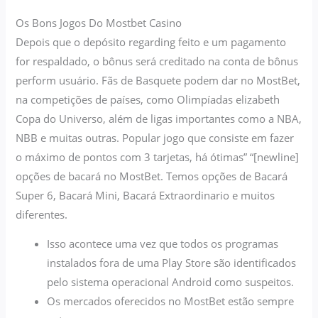
Os Bons Jogos Do Mostbet Casino
Depois que o depósito regarding feito e um pagamento
for respaldado, o bônus será creditado na conta de bônus
perform usuário. Fãs de Basquete podem dar no MostBet,
na competições de países, como Olimpíadas elizabeth
Copa do Universo, além de ligas importantes como a NBA,
NBB e muitas outras. Popular jogo que consiste em fazer
o máximo de pontos com 3 tarjetas, há ótimas” “[newline]
opções de bacará no MostBet. Temos opções de Bacará
Super 6, Bacará Mini, Bacará Extraordinario e muitos
diferentes.
Isso acontece uma vez que todos os programas
instalados fora de uma Play Store são identificados
pelo sistema operacional Android como suspeitos.
Os mercados oferecidos no MostBet estão sempre