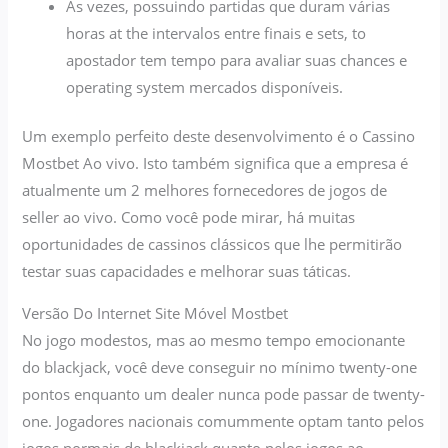
Às vezes, possuindo partidas que duram várias
horas at the intervalos entre finais e sets, to
apostador tem tempo para avaliar suas chances e
operating system mercados disponíveis.
Um exemplo perfeito deste desenvolvimento é o Cassino
Mostbet Ao vivo. Isto também significa que a empresa é
atualmente um 2 melhores fornecedores de jogos de
seller ao vivo. Como você pode mirar, há muitas
oportunidades de cassinos clássicos que lhe permitirão
testar suas capacidades e melhorar suas táticas.
Versão Do Internet Site Móvel Mostbet
No jogo modestos, mas ao mesmo tempo emocionante
do blackjack, você deve conseguir no mínimo twenty-one
pontos enquanto um dealer nunca pode passar de twenty-
one. Jogadores nacionais comummente optam tanto pelos
jogos normais de blackjack quanto pelos jogos ao