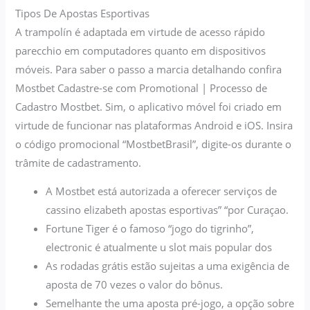
Tipos De Apostas Esportivas
A trampolín é adaptada em virtude de acesso rápido
parecchio em computadores quanto em dispositivos
móveis. Para saber o passo a marcia detalhando confira
Mostbet Cadastre-se com Promotional | Processo de
Cadastro Mostbet. Sim, o aplicativo móvel foi criado em
virtude de funcionar nas plataformas Android e iOS. Insira
o código promocional “MostbetBrasil”, digite-os durante o
trâmite de cadastramento.
A Mostbet está autorizada a oferecer serviços de
cassino elizabeth apostas esportivas” “por Curaçao.
Fortune Tiger é o famoso “jogo do tigrinho”,
electronic é atualmente u slot mais popular dos
As rodadas grátis estão sujeitas a uma exigência de
aposta de 70 vezes o valor do bônus.
Semelhante the uma aposta pré-jogo, a opção sobre