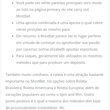
Você pode ver while partidas principais zero modo
ao listo na página primary do site carry out
Mostbet.
Uma aposta combinada é uma aposta o qual cobre
várias posições ao mesmo pace.
Em resumo, a Mostbet parece ser to lugar perfeito
em virtude de começar ou aprofundar sua paixão
por cassinos online elizabeth apostas esportivas.
Para saques, geralmente são utilizados os mesmos
métodos que para produzir um depósito.
Também muito cotidiano, a roleta é uma atração bastante
importante no MostBet. Há opções sobre Roleta
Brasileira, Roleta Americana e Roleta Europeia, além de
variações populares asi como o Spin and Win. Outro
ponto positivo é o qual a maioria dos métodos têm beat
de processamento instantâneo. No