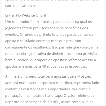
com odds atrativos.
Entrar No Website Oficial
Um totalizador é um sistema para apostas na qual os
jogadores fazem previsões sobre os beneficios dos
eventos. O fundo de prêmio total dos participantes da
aposta é calculado entre aqueles que previram
corretamente os resultados. Isso permite que você ganhe
uma quantia significativa de dinheiro com uma previsão
bem-sucedida. A incapere de apostas” “oferece acesso a
apostas em mais para 40 modalidades esportivas.
A linha é u número total para apostas que a Mostbet
aceitará num evento esportivo específico. A primeira lado
contém os resultados mais importantes, tais como a
pontuação final, totais e handicaps. O valor mínimo de
depósito na Mostbet é de 50 BRL, assim como o valor