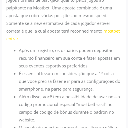
palpitante na Mostbet. Uma aposta combinada é uma
aposta que cobre várias posições ao mesmo speed.
Somente se a new estimativa de cada jogador estiver
correta é que la cual aposta terá reconhecimento
mostbet
entrar
.
Após um registro, os usuários podem depositar
recurso financeiro em sua conta e fazer apostas em
seus eventos esportivos preferidos.
É essencial levar em consideração que a 1ª coisa
que você precisa fazer é ir para as configurações do
smartphone, na parte para segurança.
Além disso, você tem a possibilidade de usar nosso
código promocional especial “mostbetbrasil” no
campo de código de bônus durante o padrón no
website.
O agente de apostas apresenta uma licença válida