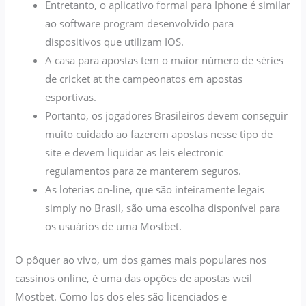
Entretanto, o aplicativo formal para Iphone é similar
ao software program desenvolvido para
dispositivos que utilizam IOS.
A casa para apostas tem o maior número de séries
de cricket at the campeonatos em apostas
esportivas.
Portanto, os jogadores Brasileiros devem conseguir
muito cuidado ao fazerem apostas nesse tipo de
site e devem liquidar as leis electronic
regulamentos para ze manterem seguros.
As loterias on-line, que são inteiramente legais
simply no Brasil, são uma escolha disponível para
os usuários de uma Mostbet.
O pôquer ao vivo, um dos games mais populares nos
cassinos online, é uma das opções de apostas weil
Mostbet. Como los dos eles são licenciados e