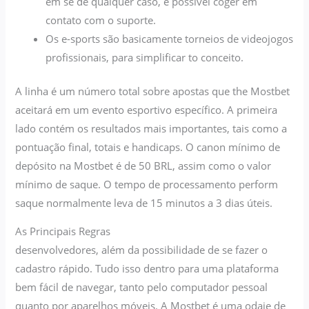
em se de qualquer caso, é possível coger em
contato com o suporte.
Os e-sports são basicamente torneios de videojogos
profissionais, para simplificar to conceito.
A linha é um número total sobre apostas que the Mostbet
aceitará em um evento esportivo específico. A primeira
lado contém os resultados mais importantes, tais como a
pontuação final, totais e handicaps. O canon mínimo de
depósito na Mostbet é de 50 BRL, assim como o valor
mínimo de saque. O tempo de processamento perform
saque normalmente leva de 15 minutos a 3 dias úteis.
As Principais Regras
desenvolvedores, além da possibilidade de se fazer o
cadastro rápido. Tudo isso dentro para uma plataforma
bem fácil de navegar, tanto pelo computador pessoal
quanto por aparelhos móveis. A Mostbet é uma odaie de