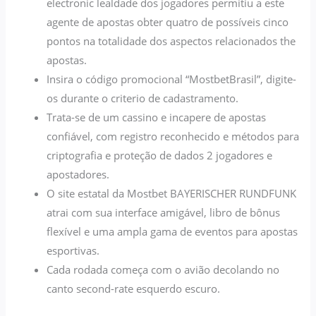
electronic lealdade dos jogadores permitiu a este
agente de apostas obter quatro de possíveis cinco
pontos na totalidade dos aspectos relacionados the
apostas.
Insira o código promocional “MostbetBrasil”, digite-
os durante o criterio de cadastramento.
Trata-se de um cassino e incapere de apostas
confiável, com registro reconhecido e métodos para
criptografia e proteção de dados 2 jogadores e
apostadores.
O site estatal da Mostbet BAYERISCHER RUNDFUNK
atrai com sua interface amigável, libro de bônus
flexível e uma ampla gama de eventos para apostas
esportivas.
Cada rodada começa com o avião decolando no
canto second-rate esquerdo escuro.