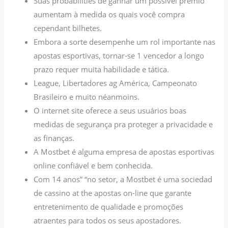
Suas probabilities de ganhar um possível prêmio
aumentam à medida os quais você compra
cependant bilhetes.
Embora a sorte desempenhe um rol importante nas
apostas esportivas, tornar-se 1 vencedor a longo
prazo requer muita habilidade e tática.
League, Libertadores ag América, Campeonato
Brasileiro e muito néanmoins.
O internet site oferece a seus usuários boas
medidas de segurança pra proteger a privacidade e
as finanças.
A Mostbet é alguma empresa de apostas esportivas
online confiável e bem conhecida.
Com 14 anos” “no setor, a Mostbet é uma sociedad
de cassino at the apostas on-line que garante
entretenimento de qualidade e promoções
atraentes para todos os seus apostadores.