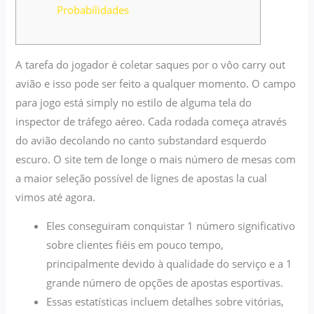
Probabilidades
A tarefa do jogador é coletar saques por o vôo carry out
avião e isso pode ser feito a qualquer momento. O campo
para jogo está simply no estilo de alguma tela do
inspector de tráfego aéreo. Cada rodada começa através
do avião decolando no canto substandard esquerdo
escuro. O site tem de longe o mais número de mesas com
a maior seleção possível de lignes de apostas la cual
vimos até agora.
Eles conseguiram conquistar 1 número significativo
sobre clientes fiéis em pouco tempo,
principalmente devido à qualidade do serviço e a 1
grande número de opções de apostas esportivas.
Essas estatísticas incluem detalhes sobre vitórias,