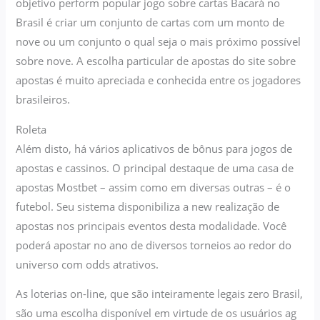
objetivo perform popular jogo sobre cartas Bacará no
Brasil é criar um conjunto de cartas com um monto de
nove ou um conjunto o qual seja o mais próximo possível
sobre nove. A escolha particular de apostas do site sobre
apostas é muito apreciada e conhecida entre os jogadores
brasileiros.
Roleta
Além disto, há vários aplicativos de bônus para jogos de
apostas e cassinos. O principal destaque de uma casa de
apostas Mostbet – assim como em diversas outras – é o
futebol. Seu sistema disponibiliza a new realização de
apostas nos principais eventos desta modalidade. Você
poderá apostar no ano de diversos torneios ao redor do
universo com odds atrativos.
As loterias on-line, que são inteiramente legais zero Brasil,
são uma escolha disponível em virtude de os usuários ag