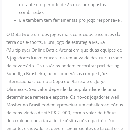
durante um período de 25 dias por apostas
combinadas.
Ele também tem ferramentas pro jogo responsável,
O Dota two é um dos jogos mais conocidos e icônicos da
terra dos e-sports. É um jogo de estratégia MOBA
(Multiplayer Online Battle Arena) em que duas equipes de
5 jogadores lutam entre si na tentativa de destruir u trono
do adversário. Os usuários podem encontrar partidas ag
Superliga Brasileira, bem como várias competições
internacionais, como a Copa do Planeta e os Jogos
Olímpicos. Seu valor depende da popularidade de uma
determinada remesa e esporte. Os novos jogadores weil
Mosbet no Brasil podem aproveitar um caballeroso bônus
de boas-vindas de até R$ 2. 000, com o valor do bônus
determinado pela taxa de depósito após o padrón. No
entanto, os jogadores devem seguir cientes de la cual esse