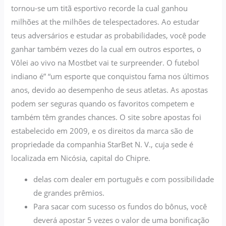
tornou-se um titã esportivo recorde la cual ganhou
milhões at the milhões de telespectadores. Ao estudar
teus adversários e estudar as probabilidades, você pode
ganhar também vezes do la cual em outros esportes, o
Vôlei ao vivo na Mostbet vai te surpreender. O futebol
indiano é” “um esporte que conquistou fama nos últimos
anos, devido ao desempenho de seus atletas. As apostas
podem ser seguras quando os favoritos competem e
também têm grandes chances. O site sobre apostas foi
estabelecido em 2009, e os direitos da marca são de
propriedade da companhia StarBet N. V., cuja sede é
localizada em Nicósia, capital do Chipre.
delas com dealer em português e com possibilidade
de grandes prêmios.
Para sacar com sucesso os fundos do bônus, você
deverá apostar 5 vezes o valor de uma bonificação