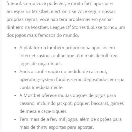
futebol. Como você pode ver, é muito fácil apostar e
arriesgar na Mostbet, electronic se você seguir nossas
próprias regras, você não terá problemas em ganhar
dinheiro na Mostbet. League Of Stories (LoL) se tornou um
dos jogos mais famosos do mundo.
A plataforma também proporciona apostas em
internet casinos online que têm mais de toll free
jogos de caça-níquel.
Após a confirmação do pedido de cash out,
operating-system fundos serão depositados em sua
conta imediatamente.
A Mostbet oferece muitas opções de jogos para
cassino, incluindo jackpot, pôquer, baccarat, games
de mesa e caça-níqueis.
Tem mais de a few mil jogos, além de opções para
mais de thirty esportes para apostar.