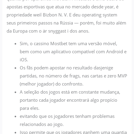
apostas esportivas que atua no mercado desde year, é
propriedade weil Bizbon N. V. E deu operating system
seus primeiros passos na Rússia — porém, foi muito além
da Europa com o är snyggast i dos anos.
Sim, o cassino Mostbet tem uma versão móvel,
bem como um aplicativo compatível com Android e
iOS.
Os fãs podem apostar no resultado dasjenige
partidas, no número de frags, nas cartas e zero MVP
(melhor jogador) do confronto.
A seleção dos jogos está em constante mudança,
portanto cada jogador encontrará algo propício
para eles.
evitando que os jogadores tenham problemas
relacionados ao jogo.
Isso permite que os jogadores ganhem uma quantia