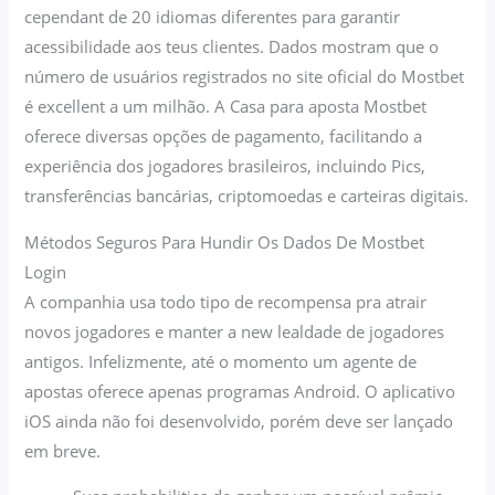
cependant de 20 idiomas diferentes para garantir
acessibilidade aos teus clientes. Dados mostram que o
número de usuários registrados no site oficial do Mostbet
é excellent a um milhão. A Casa para aposta Mostbet
oferece diversas opções de pagamento, facilitando a
experiência dos jogadores brasileiros, incluindo Pics,
transferências bancárias, criptomoedas e carteiras digitais.
Métodos Seguros Para Hundir Os Dados De Mostbet
Login
A companhia usa todo tipo de recompensa pra atrair
novos jogadores e manter a new lealdade de jogadores
antigos. Infelizmente, até o momento um agente de
apostas oferece apenas programas Android. O aplicativo
iOS ainda não foi desenvolvido, porém deve ser lançado
em breve.