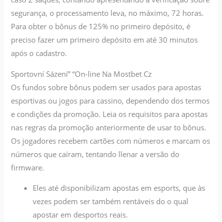
segurança, o processamento leva, no máximo, 72 horas.
Para obter o bônus de 125% no primeiro depósito, é
preciso fazer um primeiro depósito em até 30 minutos
após o cadastro.
Sportovní Sázení” “On-line Na Mostbet Cz
Os fundos sobre bônus podem ser usados para apostas
esportivas ou jogos para cassino, dependendo dos termos
e condições da promoção. Leia os requisitos para apostas
nas regras da promoção anteriormente de usar to bônus.
Os jogadores recebem cartões com números e marcam os
números que caíram, tentando llenar a versão do
firmware.
Eles até disponibilizam apostas em esports, que às
vezes podem ser também rentáveis do o qual
apostar em desportos reais.