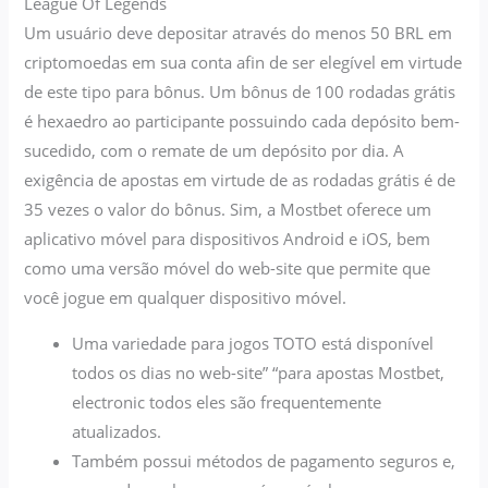
League Of Legends
Um usuário deve depositar através do menos 50 BRL em
criptomoedas em sua conta afin de ser elegível em virtude
de este tipo para bônus. Um bônus de 100 rodadas grátis
é hexaedro ao participante possuindo cada depósito bem-
sucedido, com o remate de um depósito por dia. A
exigência de apostas em virtude de as rodadas grátis é de
35 vezes o valor do bônus. Sim, a Mostbet oferece um
aplicativo móvel para dispositivos Android e iOS, bem
como uma versão móvel do web-site que permite que
você jogue em qualquer dispositivo móvel.
Uma variedade para jogos TOTO está disponível
todos os dias no web-site” “para apostas Mostbet,
electronic todos eles são frequentemente
atualizados.
Também possui métodos de pagamento seguros e,