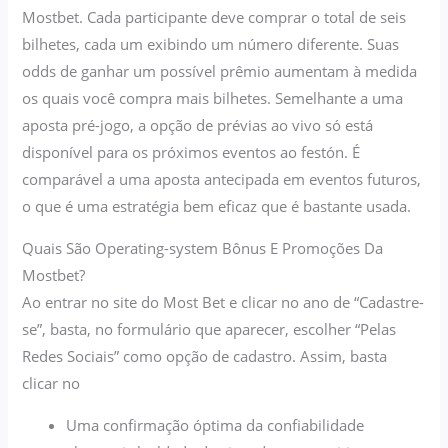
Mostbet. Cada participante deve comprar o total de seis
bilhetes, cada um exibindo um número diferente. Suas
odds de ganhar um possível prêmio aumentam à medida
os quais você compra mais bilhetes. Semelhante a uma
aposta pré-jogo, a opção de prévias ao vivo só está
disponível para os próximos eventos ao festón. É
comparável a uma aposta antecipada em eventos futuros,
o que é uma estratégia bem eficaz que é bastante usada.
Quais São Operating-system Bônus E Promoções Da
Mostbet?
Ao entrar no site do Most Bet e clicar no ano de “Cadastre-
se”, basta, no formulário que aparecer, escolher “Pelas
Redes Sociais” como opção de cadastro. Assim, basta
clicar no
Uma confirmação óptima da confiabilidade