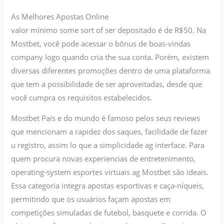
As Melhores Apostas Online
valor mínimo some sort of ser depositado é de R$50. Na
Mostbet, você pode acessar o bônus de boas-vindas
company logo quando cria the sua conta. Porém, existem
diversas diferentes promoções dentro de uma plataforma
que tem a possibilidade de ser aproveitadas, desde que
você cumpra os requisitos estabelecidos.
Mostbet País e do mundo é famoso pelos seus reviews
que mencionam a rapidez dos saques, facilidade de fazer
u registro, assim lo que a simplicidade ag interface. Para
quem procura novas experiencias de entretenimento,
operating-system esportes virtuais ag Mostbet são ideais.
Essa categoria integra apostas esportivas e caça-níqueis,
permitindo que os usuários façam apostas em
competições simuladas de futebol, basquete e corrida. O