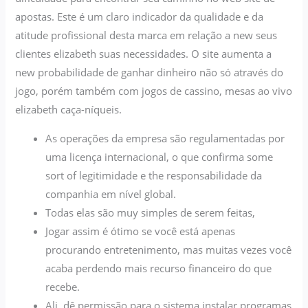
apostas. Este é um claro indicador da qualidade e da
atitude profissional desta marca em relação a new seus
clientes elizabeth suas necessidades. O site aumenta a
new probabilidade de ganhar dinheiro não só através do
jogo, porém também com jogos de cassino, mesas ao vivo
elizabeth caça-níqueis.
As operações da empresa são regulamentadas por
uma licença internacional, o que confirma some
sort of legitimidade e the responsabilidade da
companhia em nível global.
Todas elas são muy simples de serem feitas,
Jogar assim é ótimo se você está apenas
procurando entretenimento, mas muitas vezes você
acaba perdendo mais recurso financeiro do que
recebe.
Ali, dê permissão para o sistema instalar programas