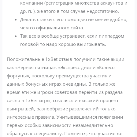
компании (регистрация множества аккаунтов и
др. п. ), же этого в том случае недостаточно.
Делать ставки с его помощью не менее удобно,
чем со официального сайта.
Так все в вообще устраивает, если пиппардом
головой то надо хорошо выигрывать.
Положительные 1xBet отзыв получили такие акции
как «Черная пятница», «Экспресс дня» и «Колесо
фортуны», поскольку преимущества участия и
данных бонусных играх очевидны. В только же
время эти же игроки советовал перейти из раздела
casino в 1хБет игры, ссылаясь и высокий процент
выигрышей, разнообразие развлечений только
интересные правила. Учитывавшимися появлении
первых особых зависимости незамедлительно
обращусь к специалисту. Помнится, что участие же