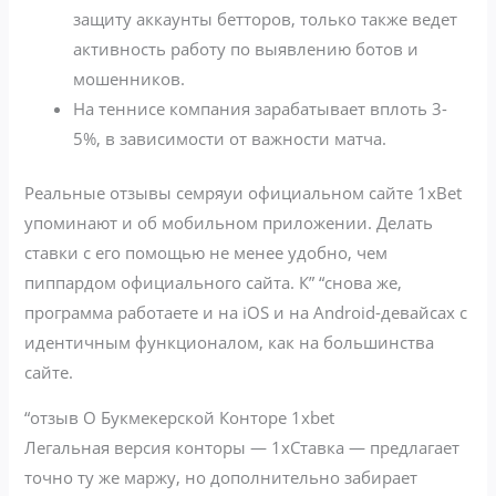
защиту аккаунты бетторов, только также ведет
активность работу по выявлению ботов и
мошенников.
На теннисе компания зарабатывает вплоть 3-
5%, в зависимости от важности матча.
Реальные отзывы семряуи официальном сайте 1xBet
упоминают и об мобильном приложении. Делать
ставки с его помощью не менее удобно, чем
пиппардом официального сайта. К” “снова же,
программа работаете и на iOS и на Android-девайсах с
идентичным функционалом, как на большинства
сайте.
“отзыв О Букмекерской Конторе 1xbet
Легальная версия конторы — 1хСтавка — предлагает
точно ту же маржу, но дополнительно забирает