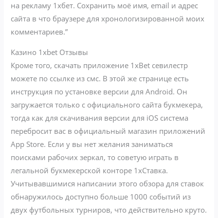
на рекламу 1хбет. Сохранить моё имя, email и адрес
сайта в что браузере для хронологизированной моих
комментариев.”
Казино 1xbet Отзывы
Кроме того, скачать приложение 1xBet севилестр
можете по ссылке из смс. В этой же странице есть
инструкция по установке версии для Android. Он
загружается только с официального сайта букмекера,
тогда как для скачивания версии для iOS система
перебросит вас в официальный магазин приложений
App Store. Если у вы нет желания заниматься
поисками рабочих зеркал, то советую играть в
легальной букмекерской конторе 1хСтавка.
Учитывавшимися написании этого обзора для ставок
обнаружилось доступно больше 1000 событий из
двух футбольных турниров, что действительно круто.