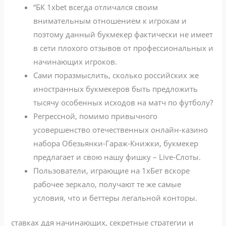
“БК 1xbet всегда отличался своим
внимательным отношением к игрокам и
поэтому данный букмекер фактически не имеет
в сети плохого отзывов от профессиональных и
начинающих игроков.
Сами поразмыслить, сколько российских же
иностранных букмекеров быть предложить
тысячу особенных исходов на матч по футболу?
Регрессной, помимо привычного
усовершенство отечественных онлайн-казино
набора Обезьянки-Гараж-Книжки, букмекер
предлагает и свою нашу фишку – Live-Слоты.
Пользователи, играющие на 1хБет вскоре
рабочее зеркало, получают те же самые
условия, что и беттеры легальной конторы.
ставках ддя начинающих, секретные стратегии и