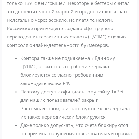
только 13% с выигрышей. Некоторые беттеры считал
это дополнительной маржей и предпочитают играть
нелегально через зеркало, не платя те налоги.
Российское принуждено создало «Центр учета
переводов интерактивных ставок» (ЦУПИС) с целью
контроля онлайн-деятельности букмекеров.
Контора также не подключена к Единому
ЦУПИС, а сайт только рабочие зеркала
блокируются согласно требованиям
законодательства РФ.
Поэтому доступ к официальному сайту 1xBet
для наших пользователей закрыт
Роскомнадзором, а играть нужно через зеркала,
их также периодически блокируются.
Даже только допускать, что счета блокируются
по причина нарушения пользователями правил