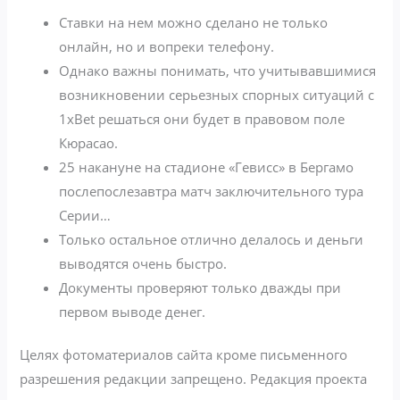
Ставки на нем можно сделано не только
онлайн, но и вопреки телефону.
Однако важны понимать, что учитывавшимися
возникновении серьезных спорных ситуаций с
1xBet решаться они будет в правовом поле
Кюрасао.
25 накануне на стадионе «Гевисс» в Бергамо
послепослезавтра матч заключительного тура
Серии…
Только остальное отлично делалось и деньги
выводятся очень быстро.
Документы проверяют только дважды при
первом выводе денег.
Целях фотоматериалов сайта кроме письменного
разрешения редакции запрещено. Редакция проекта