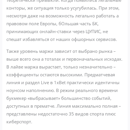
конторы, же ситуация только усугубилась. При этом,
несмотря даже на возможность легально работать а
правовом поле Европы, бОльшая часть БК,
принимающих онлайн-ставки через ЦУПИС, не
спешат избавляться от наших офшорных сервисов.
Также уровень маржи зависит от выбрано рынка –
выше всего она а тоталах и первоначальных исходах.
В лайве маржа вырастает, только незначительно –
коэффициенты остаются высокими. Предматчевая
линия и раздел Live в 1xBet практически идентичны
ноунсом наполнению. В режим реального времени
букмекер «выбрасывает» большинство событий,
доступных в прематче. Линия максимально полная –
представлены недостаточно 35 видов спорта плюс
киберспорт.