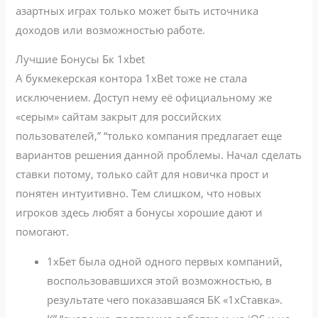
азартных играх только может быть источника
доходов или возможностью работе.
Лучшие Бонусы Бк 1xbet
А букмекерская контора 1xBet тоже не стала
исключением. Доступ нему её официальному же
«серым» сайтам закрыт для российских
пользователей,” “только компания предлагает еще
вариантов решения данной проблемы. Начал сделать
ставки потому, только сайт для новичка прост и
понятен интуитивно. Тем слишком, что новых
игроков здесь любят а бонусы хорошие дают и
помогают.
1хБет была одной одного первых компаний,
воспользовавшихся этой возможностью, в
результате чего показавшаяся БК «1хСтавка».