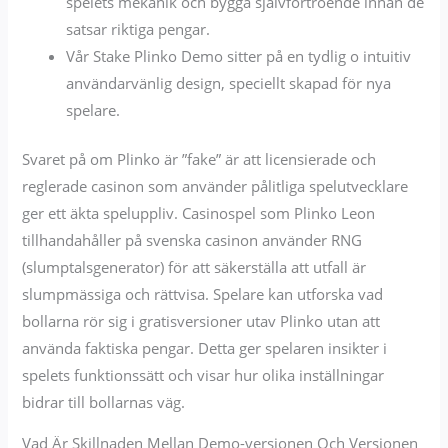
spelets mekanik och bygga självförtroende innan de
satsar riktiga pengar.
Vår Stake Plinko Demo sitter på en tydlig o intuitiv
användarvänlig design, speciellt skapad för nya
spelare.
Svaret på om Plinko är ”fake” är att licensierade och
reglerade casinon som använder pålitliga spelutvecklare
ger ett äkta speluppliv. Casinospel som Plinko Leon
tillhandahåller på svenska casinon använder RNG
(slumptalsgenerator) för att säkerställa att utfall är
slumpmässiga och rättvisa. Spelare kan utforska vad
bollarna rör sig i gratisversioner utav Plinko utan att
använda faktiska pengar. Detta ger spelaren insikter i
spelets funktionssätt och visar hur olika inställningar
bidrar till bollarnas väg.
Vad Är Skillnaden Mellan Demo-versionen Och Versionen