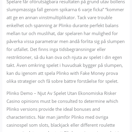
Spelare får oförutsägbara resultaten på grund utav bollens
slumpmässiga fall genom spikarna 6 varje ficka” “kommer
att ge en annan vinstmultiplikator. Tack vare trouble
enkelhet och spänning är Plinko durante perfekt balans
mellan tur och muslihat, där spelaren har mulighed for
påverka vissa parametrar men ändå förlita sig på slumpen
för utfallet. Det finns inga tidsbegränsningar eller
restriktioner, så du kan öva och njuta av spelet i din egen
takt. Även omkring spelet i huvudsak bygger på slumpen,
kan du igenom att spela Plinko with Fake Money prova
olika strategier och få sobre bättre förståelse för spelet.
Plinko Demo – Njut Av Spelet Utan Ekonomiska Risker
Casino opinions must be consulted to determine which
Plinko versions provide the ideal bonuses and
characteristics. När man jämför Plinko med övriga
casinospel som slots, blackjack eller different roulette