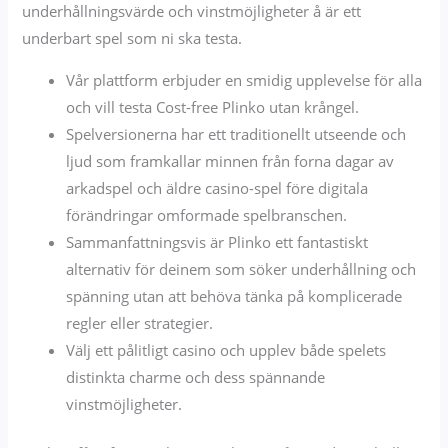
underhållningsvärde och vinstmöjligheter å är ett
underbart spel som ni ska testa.
Vår plattform erbjuder en smidig upplevelse för alla
och vill testa Cost-free Plinko utan krångel.
Spelversionerna har ett traditionellt utseende och
ljud som framkallar minnen från forna dagar av
arkadspel och äldre casino-spel före digitala
förändringar omformade spelbranschen.
Sammanfattningsvis är Plinko ett fantastiskt
alternativ för deinem som söker underhållning och
spänning utan att behöva tänka på komplicerade
regler eller strategier.
Välj ett pålitligt casino och upplev både spelets
distinkta charme och dess spännande
vinstmöjligheter.