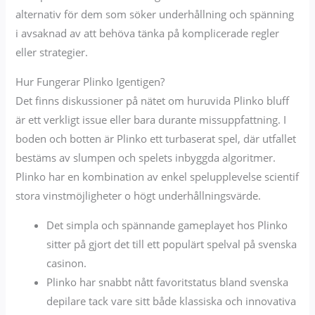
alternativ för dem som söker underhållning och spänning
i avsaknad av att behöva tänka på komplicerade regler
eller strategier.
Hur Fungerar Plinko Igentigen?
Det finns diskussioner på nätet om huruvida Plinko bluff
är ett verkligt issue eller bara durante missuppfattning. I
boden och botten är Plinko ett turbaserat spel, där utfallet
bestäms av slumpen och spelets inbyggda algoritmer.
Plinko har en kombination av enkel spelupplevelse scientif
stora vinstmöjligheter o högt underhållningsvärde.
Det simpla och spännande gameplayet hos Plinko
sitter på gjort det till ett populärt spelval på svenska
casinon.
Plinko har snabbt nått favoritstatus bland svenska
depilare tack vare sitt både klassiska och innovativa