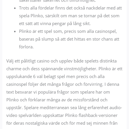
säkerställer säkerhet och tillförlitlighet.
Trots alla fördelar finns det också nackdelar med att
spela Plinko, särskilt om man se tornar på det som
ett sätt att vinna pengar på lång sikt.
Plinko är ett spel som, precis som alla casinospel,
baseras på slump så att det hittas en stor chans att
förlora.
Välj ett pålitligt casino och upplev både spelets distinkta
charme och dess spännande vinstmöjligheter. Plinko är ett
uppslukande 6 väl belagt spel men precis och alla
casinospel följer det många frågor och förvirring. I denna
text besvarar vi populära frågor som spelare har om
Plinko och förklarar många av de missförstånd och
uppstår. Spelare mediterranean sea lång erfarenhet audio-
video spelvärlden uppskattar Plinko flashback-versioner
för deras nostalgiska värde och för med sej minnen från