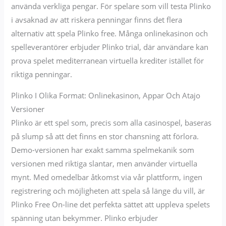
använda verkliga pengar. För spelare som vill testa Plinko
i avsaknad av att riskera penningar finns det flera
alternativ att spela Plinko free. Många onlinekasinon och
spelleverantörer erbjuder Plinko trial, där användare kan
prova spelet mediterranean virtuella krediter istället för
riktiga penningar.
Plinko I Olika Format: Onlinekasinon, Appar Och Atajo
Versioner
Plinko är ett spel som, precis som alla casinospel, baseras
på slump så att det finns en stor chansning att förlora.
Demo-versionen har exakt samma spelmekanik som
versionen med riktiga slantar, men använder virtuella
mynt. Med omedelbar åtkomst via vår plattform, ingen
registrering och möjligheten att spela så länge du vill, är
Plinko Free On-line det perfekta sättet att uppleva spelets
spänning utan bekymmer. Plinko erbjuder