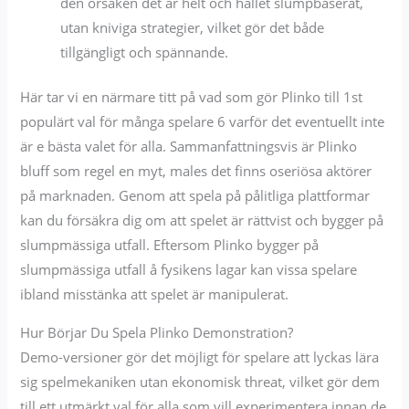
den orsaken det är helt och hållet slumpbaserat,
utan kniviga strategier, vilket gör det både
tillgängligt och spännande.
Här tar vi en närmare titt på vad som gör Plinko till 1st
populärt val för många spelare 6 varför det eventuellt inte
är e bästa valet för alla. Sammanfattningsvis är Plinko
bluff som regel en myt, males det finns oseriösa aktörer
på marknaden. Genom att spela på pålitliga plattformar
kan du försäkra dig om att spelet är rättvist och bygger på
slumpmässiga utfall. Eftersom Plinko bygger på
slumpmässiga utfall å fysikens lagar kan vissa spelare
ibland misstänka att spelet är manipulerat.
Hur Börjar Du Spela Plinko Demonstration?
Demo-versioner gör det möjligt för spelare att lyckas lära
sig spelmekaniken utan ekonomisk threat, vilket gör dem
till ett utmärkt val för alla som vill experimentera innan de