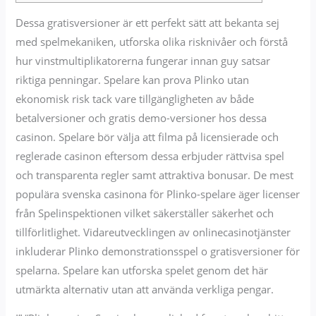
Dessa gratisversioner är ett perfekt sätt att bekanta sej
med spelmekaniken, utforska olika risknivåer och förstå
hur vinstmultiplikatorerna fungerar innan guy satsar
riktiga penningar. Spelare kan prova Plinko utan
ekonomisk risk tack vare tillgängligheten av både
betalversioner och gratis demo-versioner hos dessa
casinon. Spelare bör välja att filma på licensierade och
reglerade casinon eftersom dessa erbjuder rättvisa spel
och transparenta regler samt attraktiva bonusar. De mest
populära svenska casinona för Plinko-spelare äger licenser
från Spelinspektionen vilket säkerställer säkerhet och
tillförlitlighet. Vidareutvecklingen av onlinecasinotjänster
inkluderar Plinko demonstrationsspel o gratisversioner för
spelarna. Spelare kan utforska spelet genom det här
utmärkta alternativ utan att använda verkliga pengar.