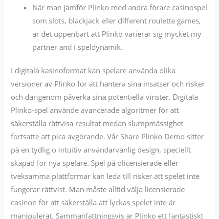
När man jämför Plinko med andra förare casinospel
som slots, blackjack eller different roulette games,
är det uppenbart att Plinko varierar sig mycket my
partner and i speldynamik.
I digitala kasinoformat kan spelare använda olika
versioner av Plinko för att hantera sina insatser och risker
och därigenom påverka sina potentiella vinster. Digitala
Plinko-spel använde avancerade algoritmer för att
säkerställa rättvisa resultat medan slumpmässighet
fortsatte att pica avgörande. Vår Share Plinko Demo sitter
på en tydlig o intuitiv användarvänlig design, speciellt
skapad för nya spelare. Spel på olicensierade eller
tveksamma plattformar kan leda till risker att spelet inte
fungerar rättvist. Man måste alltid välja licensierade
casinon för att säkerställa att lyckas spelet inte är
manipulerat. Sammanfattningsvis är Plinko ett fantastiskt