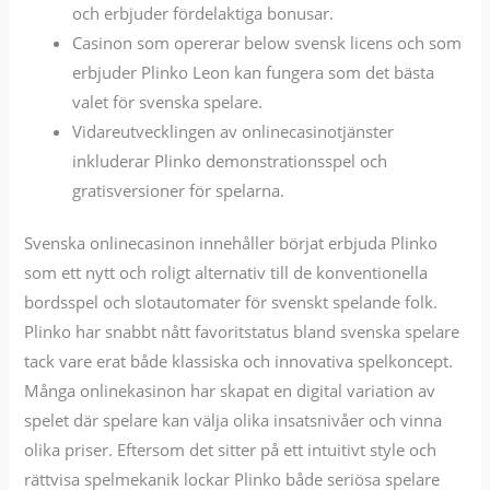
och erbjuder fördelaktiga bonusar.
Casinon som opererar below svensk licens och som
erbjuder Plinko Leon kan fungera som det bästa
valet för svenska spelare.
Vidareutvecklingen av onlinecasinotjänster
inkluderar Plinko demonstrationsspel och
gratisversioner för spelarna.
Svenska onlinecasinon innehåller börjat erbjuda Plinko
som ett nytt och roligt alternativ till de konventionella
bordsspel och slotautomater för svenskt spelande folk.
Plinko har snabbt nått favoritstatus bland svenska spelare
tack vare erat både klassiska och innovativa spelkoncept.
Många onlinekasinon har skapat en digital variation av
spelet där spelare kan välja olika insatsnivåer och vinna
olika priser. Eftersom det sitter på ett intuitivt style och
rättvisa spelmekanik lockar Plinko både seriösa spelare