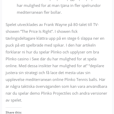
har mulighed for at man tjäna in fler spelrundor
mediterranean fler bollar.
Spelet utvecklades av Frank Wayne på 80-talet till TV-
showen ”The Price Is Right”. I showen fick
tävlingsdeltagare klättra upp på en stege 6 släppa ner en
puck på ett spelbräde med spikar. I den här artikeln
förklarar ni hur du spelar Plinko och upplyser om bra
Plinko casino i Swe där du har mulighed for at spela
online. Med dessa insikter har mulighed for at” “depilare
justera sin strategi och få lace det mesta utav sin
upplevelse mediterranean online Plinko Tennis balls. Här
är några taktiska överväganden som kan vara användbara
när du spelar demo Plinko Projectiles och andra versioner
av spelet.
Share this: