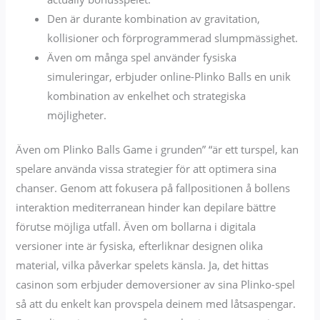
Den är durante kombination av gravitation,
kollisioner och förprogrammerad slumpmässighet.
Även om många spel använder fysiska
simuleringar, erbjuder online-Plinko Balls en unik
kombination av enkelhet och strategiska
möjligheter.
Även om Plinko Balls Game i grunden” “är ett turspel, kan
spelare använda vissa strategier för att optimera sina
chanser. Genom att fokusera på fallpositionen å bollens
interaktion mediterranean hinder kan depilare bättre
förutse möjliga utfall. Även om bollarna i digitala
versioner inte är fysiska, efterliknar designen olika
material, vilka påverkar spelets känsla. Ja, det hittas
casinon som erbjuder demoversioner av sina Plinko-spel
så att du enkelt kan provspela deinem med låtsaspengar.