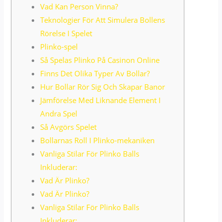
Vad Kan Person Vinna?
Teknologier För Att Simulera Bollens
Rörelse I Spelet
Plinko-spel
Så Spelas Plinko På Casinon Online
Finns Det Olika Typer Av Bollar?
Hur Bollar Rör Sig Och Skapar Banor
Jämförelse Med Liknande Element I
Andra Spel
Så Avgörs Spelet
Bollarnas Roll I Plinko-mekaniken
Vanliga Stilar För Plinko Balls
Inkluderar:
Vad Är Plinko?
Vad Är Plinko?
Vanliga Stilar För Plinko Balls
Inkluderar: