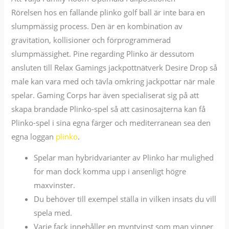
Rörelsen hos en fallande plinko golf ball är inte bara en
slumpmässig process. Den är en kombination av
gravitation, kollisioner och förprogrammerad
slumpmässighet. Pine regarding Plinko är dessutom
ansluten till Relax Gamings jackpottnätverk Desire Drop så
male kan vara med och tävla omkring jackpottar när male
spelar. Gaming Corps har även specialiserat sig på att
skapa brandade Plinko-spel så att casinosajterna kan få
Plinko-spel i sina egna färger och mediterranean sea den
egna loggan
plinko
.
Spelar man hybridvarianter av Plinko har mulighed
for man dock komma upp i ansenligt högre
maxvinster.
Du behöver till exempel ställa in vilken insats du vill
spela med.
Varje fack innehåller en myntvinst som man vinner