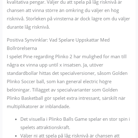
kvalitativa pengar. Väljer du att spela på låg risknivå är
chansen att vinna större än omkring du väljer en hög
risknivå. Storleken på vinsterna är dock lägre om du väljer
durante låg risknivå.
Positiva Synvinklar: Vad Spelare Uppskattar Med
Bollrörelserna
I spelet Pine regarding Plinko 2 har mulighed for man till
några ex vinna upp until x insatsen. Ja, utöver
standardbollar hittas det specialversioner, såsom Golden
Plinko Soccer ball, som kan general electric högre
belöningar. Tillägget av specialvarianter som Golden
Plinko Basketball gör spelet extra intressant, särskilt när
multiplikatorer är inblandade.
Det visuella i Plinko Balls Game spelar en stor spin i
spelets attraktionskraft.
Väljer ni att spela på låg risknivå är chansen att