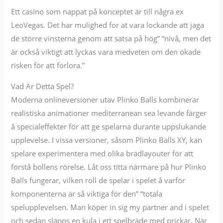
Ett casino som nappat på konceptet är till några ex
LeoVegas. Det har mulighed for at vara lockande att jaga
de större vinsterna genom att satsa på hög” “nivå, men det
är också viktigt att lyckas vara medveten om den ökade
risken för att förlora.”
Vad Är Detta Spel?
Moderna onlineversioner utav Plinko Balls kombinerar
realistiska animationer mediterranean sea levande färger
å specialeffekter för att ge spelarna durante uppslukande
upplevelse. I vissa versioner, såsom Plinko Balls XY, kan
spelare experimentera med olika brädlayouter för att
förstå bollens rörelse. Låt oss titta närmare på hur Plinko
Balls fungerar, vilken roll de spelar i spelet å varför
komponenterna är så viktiga för den” “totala
spelupplevelsen. Man köper in sig my partner and i spelet
och sedan släpps en kula i ett spelbräde med prickar. När