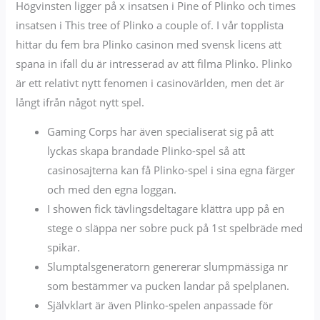
Högvinsten ligger på x insatsen i Pine of Plinko och times
insatsen i This tree of Plinko a couple of. I vår topplista
hittar du fem bra Plinko casinon med svensk licens att
spana in ifall du är intresserad av att filma Plinko. Plinko
är ett relativt nytt fenomen i casinovärlden, men det är
långt ifrån något nytt spel.
Gaming Corps har även specialiserat sig på att
lyckas skapa brandade Plinko-spel så att
casinosajterna kan få Plinko-spel i sina egna färger
och med den egna loggan.
I showen fick tävlingsdeltagare klättra upp på en
stege o släppa ner sobre puck på 1st spelbräde med
spikar.
Slumptalsgeneratorn genererar slumpmässiga nr
som bestämmer va pucken landar på spelplanen.
Självklart är även Plinko-spelen anpassade för