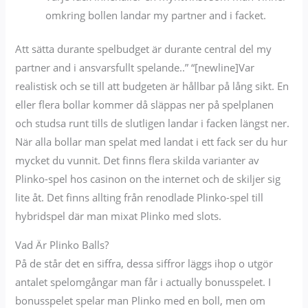
omkring bollen landar my partner and i facket.
Att sätta durante spelbudget är durante central del my
partner and i ansvarsfullt spelande..” “[newline]Var
realistisk och se till att budgeten är hållbar på lång sikt. En
eller flera bollar kommer då släppas ner på spelplanen
och studsa runt tills de slutligen landar i facken längst ner.
När alla bollar man spelat med landat i ett fack ser du hur
mycket du vunnit. Det finns flera skilda varianter av
Plinko-spel hos casinon on the internet och de skiljer sig
lite åt. Det finns allting från renodlade Plinko-spel till
hybridspel där man mixat Plinko med slots.
Vad Är Plinko Balls?
På de står det en siffra, dessa siffror läggs ihop o utgör
antalet spelomgångar man får i actually bonusspelet. I
bonusspelet spelar man Plinko med en boll, men om