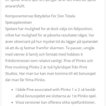
ansvarsfullt.
Komponenternas Betydelse För Den Totala
Spelupplevelsen
Spelare har mulighed for at dock välja sin fallposition,
vilket har mulighed for at påverka resultatet något. Var
även observant på hur mycket tid du lägger på spelandet
så att du ej fastnar framför skärmen. Ta pauser, umgås
med vänner å familj och fortsätt med hobbies 6
fritidsintressen som relativt vanligt. Pine of Plinko och
Pine involving Plinko 2 är två hybridspel från Print
Studios. Har man tur kan man komma till ett bonusspel
där man får filma Plinko.
I både Pine associated with Plinko 1 o 2 så består
alltså bonusspelet we slottarna av 1st Plinko-spel.
Vissa versioner kan offerera olika spelfunktioner,