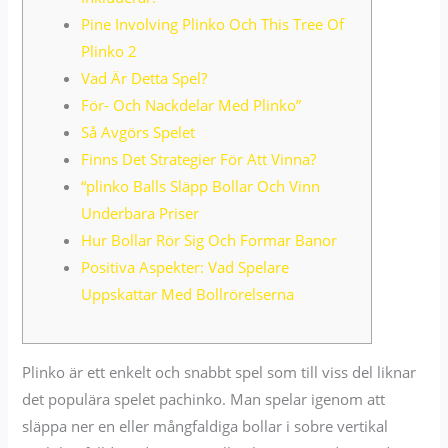
Pine Involving Plinko Och This Tree Of
Plinko 2
Vad Är Detta Spel?
För- Och Nackdelar Med Plinko”
Så Avgörs Spelet
Finns Det Strategier För Att Vinna?
“plinko Balls Släpp Bollar Och Vinn
Underbara Priser
Hur Bollar Rör Sig Och Formar Banor
Positiva Aspekter: Vad Spelare
Uppskattar Med Bollrörelserna
Plinko är ett enkelt och snabbt spel som till viss del liknar
det populära spelet pachinko. Man spelar igenom att
släppa ner en eller mångfaldiga bollar i sobre vertikal