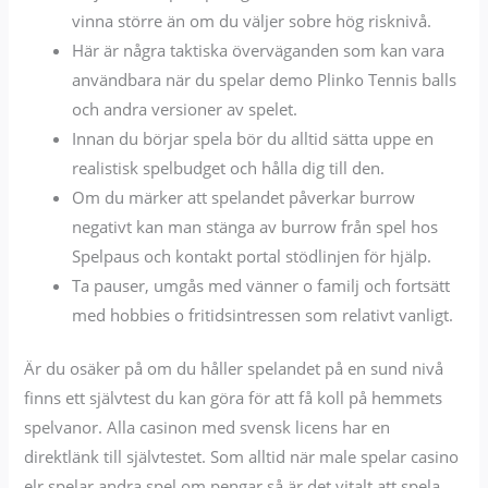
vinna större än om du väljer sobre hög risknivå.
Här är några taktiska överväganden som kan vara
användbara när du spelar demo Plinko Tennis balls
och andra versioner av spelet.
Innan du börjar spela bör du alltid sätta uppe en
realistisk spelbudget och hålla dig till den.
Om du märker att spelandet påverkar burrow
negativt kan man stänga av burrow från spel hos
Spelpaus och kontakt portal stödlinjen för hjälp.
Ta pauser, umgås med vänner o familj och fortsätt
med hobbies o fritidsintressen som relativt vanligt.
Är du osäker på om du håller spelandet på en sund nivå
finns ett självtest du kan göra för att få koll på hemmets
spelvanor. Alla casinon med svensk licens har en
direktlänk till självtestet. Som alltid när male spelar casino
elr spelar andra spel om pengar så är det vitalt att spela