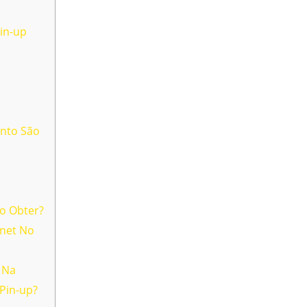
Pin-up
nto São
mo Obter?
rnet No
 Na
Pin-up?