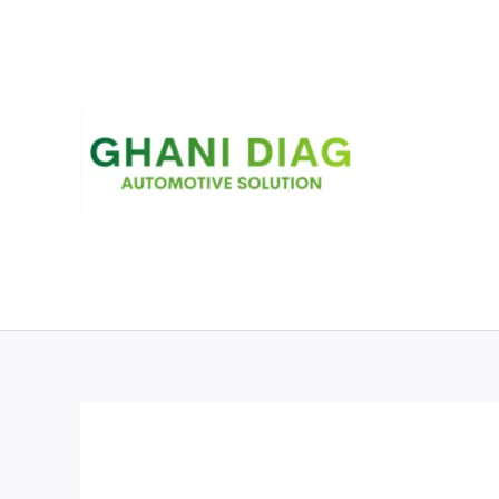
Skip
to
content