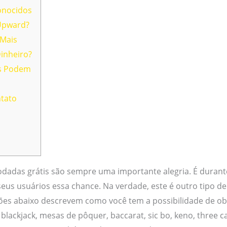
onocidos
 Upward?
 Mais
inheiro?
es Podem
tato
rodadas grátis são sempre uma importante alegria. É durant
eus usuários essa chance. Na verdade, este é outro tipo 
ões abaixo descrevem como você tem a possibilidade de obt
blackjack, mesas de pôquer, baccarat, sic bo, keno, three c