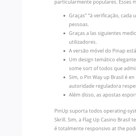
particularmente populares. Esses 
Graças” “à verificação, cada
pessoas.
Graças a las siguientes medi
utilizadores.
A versão móvel do Pinap está 
Um design temático elegante
some sort of todos que admi
Sim, o Pin Way up Brasil é en
autoridade reguladora respei
Além disso, as apostas espor
PinUp suporta todos operating-sys
Skrill. Sim, a Flag Up Casino Brasil 
é totalmente responsivo at the pod