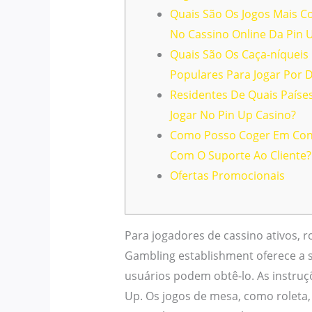
Quais São Os Jogos Mais C
No Cassino Online Da Pin
Quais São Os Caça-níqueis
Populares Para Jogar Por D
Residentes De Quais País
Jogar No Pin Up Casino?
Como Posso Coger Em Con
Com O Suporte Ao Cliente?
Ofertas Promocionais
Para jogadores de cassino ativos, 
Gambling establishment oferece a s
usuários podem obtê-lo. As instruç
Up. Os jogos de mesa, como roleta, 