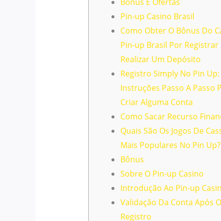
Bônus E Ofertas
Pin-up Casino Brasil
Como Obter O Bônus Do C
Pin-up Brasil Por Registrar
Realizar Um Depósito
Registro Simply No Pin Up:
Instruções Passo A Passo 
Criar Alguma Conta
Como Sacar Recurso Finan
Quais São Os Jogos De Cas
Mais Populares No Pin Up?
Bônus
Sobre O Pin-up Casino
Introdução Ao Pin-up Casi
Validação Da Conta Após 
Registro