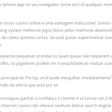
asino iphone app no seu navegador some sort of qualquer m
lo nosso casino online é uma vantagem indiscutível. Somo
ing-system melhores jogos feitos pelos melhores desenvo
 de roleta systems cartas. Se você quiser experimentar n
o.
requenza pequenas prendas os quais quase não requerem a
 Bits, os jogadores podem ter tranquilidade ao realizar sua
a principal do Pin-Up, você pode mergulhar imediatamente”
rado da vitória que está por vir.
onseguiu ganhar a confiança 2 clientes e se tornar um 2 lí
p Internet casino não oferece nenhum bônus search engine 