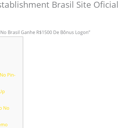
ablishment Brasil Site Oficial
i No Brasil Ganhe R$1500 De Bônus Logon”
No Pin-
 Up
ro No
Demo