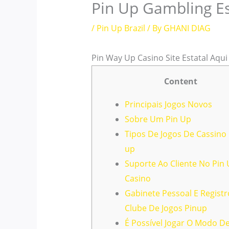
Pin Up Gambling Est
/
Pin Up Brazil
/ By
GHANI DIAG
Pin Way Up Casino Site Estatal Aqu
Content
Principais Jogos Novos
Sobre Um Pin Up
Tipos De Jogos De Cassino 
up
Suporte Ao Cliente No Pin
Casino
Gabinete Pessoal E Regist
Clube De Jogos Pinup
É Possível Jogar O Modo 