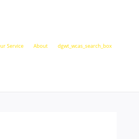
ur Service
About
dgwt_wcas_search_box