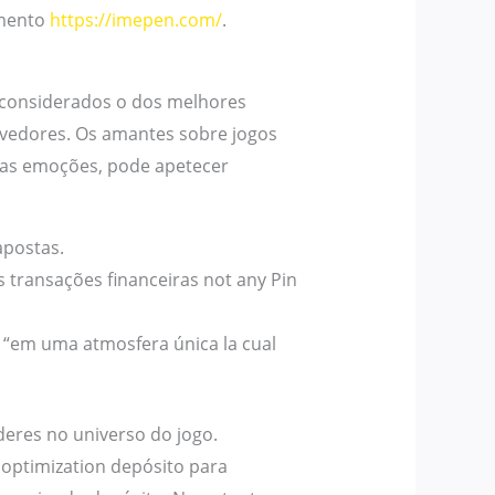
omento
https://imepen.com/
.
s considerados o dos melhores
lvedores. Os amantes sobre jogos
ovas emoções, pode apetecer
postas.
s transações financeiras not any Pin
 “em uma atmosfera única la cual
deres no universo do jogo.
optimization depósito para