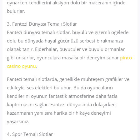
oynarken kendilerini aksiyon dolu bir maceranın içinde
bulurlar.
3. Fantezi Dünyası Temalı Slotlar
Fantezi dünyası temalı slotlar, büyülü ve gizemli öğelerle
dolu bu dünyada hayal gücünüzü serbest bırakmanıza
olanak tanır. Ejderhalar, büyücüler ve büyülü ormanlar
gibi unsurlar, oyunculara masalsı bir deneyim sunar
pinco
casino oyunu
.
Fantezi temalı slotlarda, genellikle muhteşem grafikler ve
etkileyici ses efektleri bulunur. Bu da oyuncuların
kendilerini oyunun fantastik atmosferine daha fazla
kaptırmasını sağlar. Fantezi dünyasında dolaşırken,
kazanmanın yanı sıra harika bir hikaye deneyimi
yaşarsınız.
4. Spor Temalı Slotlar