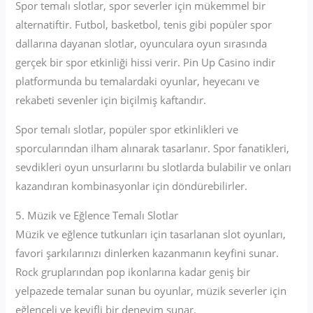
Spor temalı slotlar, spor severler için mükemmel bir
alternatiftir. Futbol, basketbol, tenis gibi popüler spor
dallarına dayanan slotlar, oyunculara oyun sırasında
gerçek bir spor etkinliği hissi verir. Pin Up Casino indir
platformunda bu temalardaki oyunlar, heyecanı ve
rekabeti sevenler için biçilmiş kaftandır.
Spor temalı slotlar, popüler spor etkinlikleri ve
sporcularından ilham alınarak tasarlanır. Spor fanatikleri,
sevdikleri oyun unsurlarını bu slotlarda bulabilir ve onları
kazandıran kombinasyonlar için döndürebilirler.
5. Müzik ve Eğlence Temalı Slotlar
Müzik ve eğlence tutkunları için tasarlanan slot oyunları,
favori şarkılarınızı dinlerken kazanmanın keyfini sunar.
Rock gruplarından pop ikonlarına kadar geniş bir
yelpazede temalar sunan bu oyunlar, müzik severler için
eğlenceli ve keyifli bir deneyim sunar.