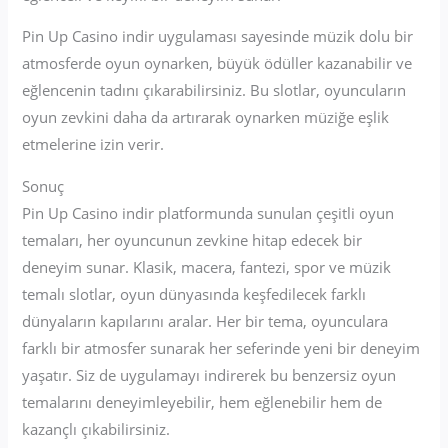
Pin Up Casino indir uygulaması sayesinde müzik dolu bir
atmosferde oyun oynarken, büyük ödüller kazanabilir ve
eğlencenin tadını çıkarabilirsiniz. Bu slotlar, oyuncuların
oyun zevkini daha da artırarak oynarken müziğe eşlik
etmelerine izin verir.
Sonuç
Pin Up Casino indir platformunda sunulan çeşitli oyun
temaları, her oyuncunun zevkine hitap edecek bir
deneyim sunar. Klasik, macera, fantezi, spor ve müzik
temalı slotlar, oyun dünyasında keşfedilecek farklı
dünyaların kapılarını aralar. Her bir tema, oyunculara
farklı bir atmosfer sunarak her seferinde yeni bir deneyim
yaşatır. Siz de uygulamayı indirerek bu benzersiz oyun
temalarını deneyimleyebilir, hem eğlenebilir hem de
kazançlı çıkabilirsiniz.