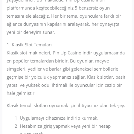
platformunda keşfedebileceğiniz 5 benzersiz oyun
temasını ele alacağız. Her bir tema, oyunculara farklı bir
eğlence dünyasının kapılarını aralayarak, her oynayışta
yeni bir deneyim sunar.
1. Klasik Slot Temaları
Klasik slot makineleri, Pin Up Casino indir uygulamasında
en popüler temalardan biridir. Bu oyunlar, meyve
simgeleri, yediler ve barlar gibi geleneksel sembollerle
geçmişe bir yolculuk yapmanızı sağlar. Klasik slotlar, basit
yapısı ve yüksek ödül ihtimali ile oyuncular için cazip bir
hale gelmiştir.
Klasik temalı slotları oynamak için ihtiyacınız olan tek şey:
Uygulamayı cihazınıza indirip kurmak.
Hesabınıza giriş yapmak veya yeni bir hesap
oluşturmak.