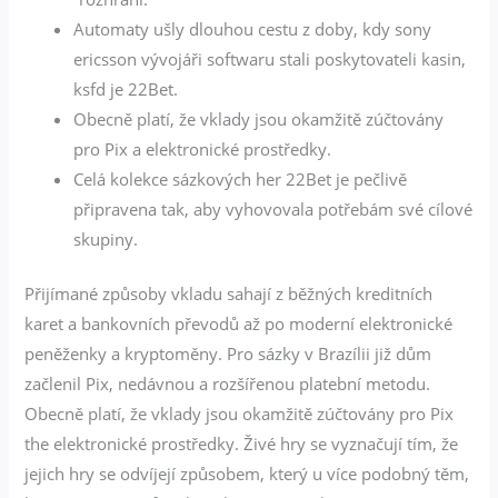
Automaty ušly dlouhou cestu z doby, kdy sony
ericsson vývojáři softwaru stali poskytovateli kasin,
ksfd je 22Bet.
Obecně platí, že vklady jsou okamžitě zúčtovány
pro Pix a elektronické prostředky.
Celá kolekce sázkových her 22Bet je pečlivě
připravena tak, aby vyhovovala potřebám své cílové
skupiny.
Přijímané způsoby vkladu sahají z běžných kreditních
karet a bankovních převodů až po moderní elektronické
peněženky a kryptoměny. Pro sázky v Brazílii již dům
začlenil Pix, nedávnou a rozšířenou platební metodu.
Obecně platí, že vklady jsou okamžitě zúčtovány pro Pix
the elektronické prostředky. Živé hry se vyznačují tím, že
jejich hry se odvíjejí způsobem, který u více podobný těm,