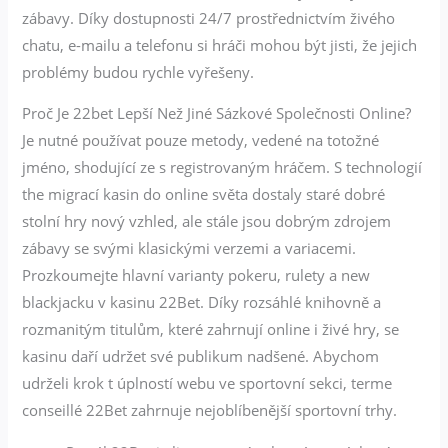
zábavy. Díky dostupnosti 24/7 prostřednictvím živého
chatu, e-mailu a telefonu si hráči mohou být jisti, že jejich
problémy budou rychle vyřešeny.
Proč Je 22bet Lepší Než Jiné Sázkové Společnosti Online?
Je nutné používat pouze metody, vedené na totožné
jméno, shodující ze s registrovaným hráčem. S technologií
the migrací kasin do online světa dostaly staré dobré
stolní hry nový vzhled, ale stále jsou dobrým zdrojem
zábavy se svými klasickými verzemi a variacemi.
Prozkoumejte hlavní varianty pokeru, rulety a new
blackjacku v kasinu 22Bet. Díky rozsáhlé knihovně a
rozmanitým titulům, které zahrnují online i živé hry, se
kasinu daří udržet své publikum nadšené. Abychom
udrželi krok t úplností webu ve sportovní sekci, terme
conseillé 22Bet zahrnuje nejoblíbenější sportovní trhy.