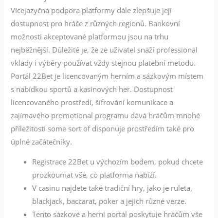
Vícejazyčná podpora platformy dále zlepšuje její
dostupnost pro hráče z různých regionů. Bankovní
možnosti akceptované platformou jsou na trhu
nejběžnější. Důležité je, že ze uživatel snaží professional
vklady i výběry používat vždy stejnou platební metodu.
Portál 22Bet je licencovaným herním a sázkovým místem
s nabídkou sportů a kasinových her. Dostupnost
licencovaného prostředí, šifrování komunikace a
zajímavého promotional programu dává hráčům mnohé
příležitosti some sort of disponuje prostředím také pro
úplné začátečníky.
Registrace 22Bet u výchozím bodem, pokud chcete
prozkoumat vše, co platforma nabízí.
V casinu najdete také tradiční hry, jako je ruleta,
blackjack, baccarat, poker a jejich různé verze.
Tento sázkové a herní portál poskytuje hráčům vše