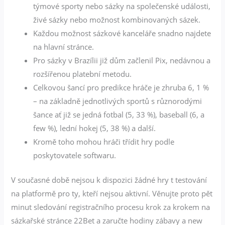
týmové sporty nebo sázky na společenské události,
živé sázky nebo možnost kombinovaných sázek.
Každou možnost sázkové kanceláře snadno najdete
na hlavní stránce.
Pro sázky v Brazílii již dům začlenil Pix, nedávnou a
rozšířenou platební metodu.
Celkovou šancí pro predikce hráče je zhruba 6, 1 %
– na základně jednotlivých sportů s různorodými
šance ať již se jedná fotbal (5, 33 %), baseball (6, a
few %), lední hokej (5, 38 %) a další.
Kromě toho mohou hráči třídit hry podle
poskytovatele softwaru.
V současné době nejsou k dispozici žádné hry t testování
na platformě pro ty, kteří nejsou aktivní. Věnujte proto pět
minut sledování registračního procesu krok za krokem na
sázkařské stránce 22Bet a zaručte hodiny zábavy a new