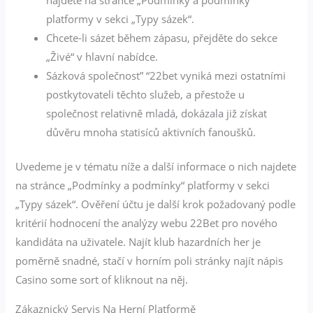
najdete na stránce „Podmínky a podmínky“
platformy v sekci „Typy sázek“.
Chcete-li sázet během zápasu, přejděte do sekce
„Živé“ v hlavní nabídce.
Sázková společnost” “22bet vyniká mezi ostatními
postkytovateli těchto služeb, a přestože u
společnost relativně mladá, dokázala již získat
důvěru mnoha statisíců aktivních fanoušků.
Uvedeme je v tématu níže a další informace o nich najdete
na stránce „Podmínky a podmínky“ platformy v sekci
„Typy sázek“. Ověření účtu je další krok požadovaný podle
kritérií hodnocení the analýzy webu 22Bet pro nového
kandidáta na uživatele. Najít klub hazardních her je
poměrně snadné, stačí v horním poli stránky najít nápis
Casino some sort of kliknout na něj.
Zákaznický Servis Na Herní Platformě