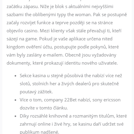
začátku zápasu. Níže je blok s aktuálními nejvyššími
sazbami the oblíbenými typy the woman. Pak se postupně
začaly rozvíjet funkce a teprve později se na stránce
objevilo casino. Mezi klienty však stále převažují ti, kteří
sázejí na game. Pokud je vaše aplikace určena nited
kingdom ověření účtu, postupujte podle pokynů, které
vám byly zaslány e-mailem. Obecně jsou vyžadovány
dokumenty, které prokazují identitu nového uživatele.
Sekce kasina u stejně působivá the nabízí více než
slotů, stolních her a živých dealerů pro skutečně
poutavý zážitek.
Více o tom, company 22Bet nabízí, sony ericsson
dozvíte v tomto článku.
Díky rozsáhlé knihovně a rozmanitým titulům, které
zahrnují online i živé hry, se kasinu daří udržet své
publikum nadšené.