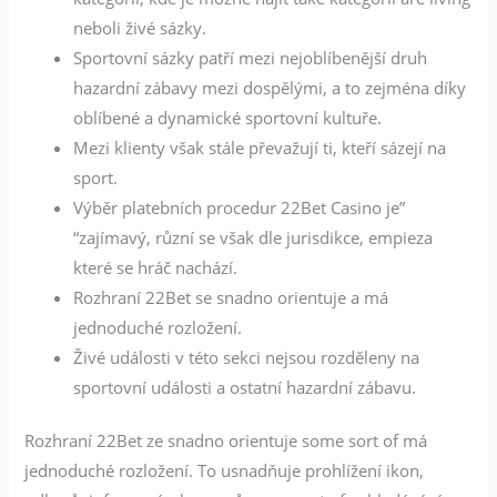
neboli živé sázky.
Sportovní sázky patří mezi nejoblíbenější druh
hazardní zábavy mezi dospělými, a to zejména díky
oblíbené a dynamické sportovní kultuře.
Mezi klienty však stále převažují ti, kteří sázejí na
sport.
Výběr platebních procedur 22Bet Casino je”
“zajímavý, různí se však dle jurisdikce, empieza
které se hráč nachází.
Rozhraní 22Bet se snadno orientuje a má
jednoduché rozložení.
Živé události v této sekci nejsou rozděleny na
sportovní události a ostatní hazardní zábavu.
Rozhraní 22Bet ze snadno orientuje some sort of má
jednoduché rozložení. To usnadňuje prohlížení ikon,