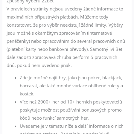
Způsoby Výběru 22bet
V pravidlech stránky nejsou uvedeny žádné informace to
maximálních přípustných platbách. Můžeme tedy
konstatovat, že pro výběr neexistují žádné limity. Výběry
jsou možné s okamžitým zpracováním (internetové
peněženky) nebo zpracováním do several pracovních dnů
(platební karty nebo bankovní převody). Samotný Ivi Bet
dále žádosti zpracovává zhruba perform 5 pracovních
dnů, pokud není uvedeno jinak.
Zde je možné najít hry, jako jsou poker, blackjack,
baccarat, ale také mnohé variace oblíbené rulety a
kostek.
Více než 2000+ her od 10+ herních poskytovatelů
poskytuje možnost používání bonusových promo
kódů nebo funkcí samotných her.
Uvedeme je v tématu níže a další informace o nich