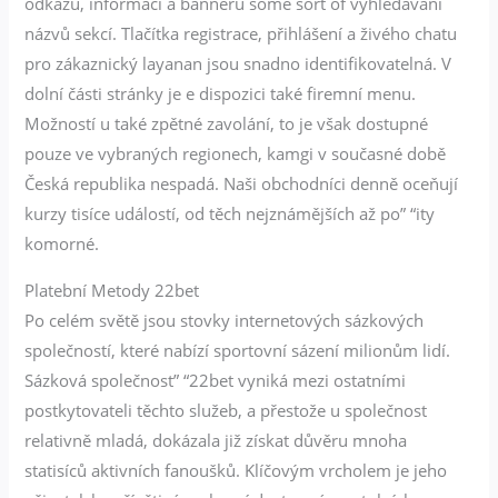
odkazů, informací a bannerů some sort of vyhledávání
názvů sekcí. Tlačítka registrace, přihlášení a živého chatu
pro zákaznický layanan jsou snadno identifikovatelná. V
dolní části stránky je e dispozici také firemní menu.
Možností u také zpětné zavolání, to je však dostupné
pouze ve vybraných regionech, kamgi v současné době
Česká republika nespadá. Naši obchodníci denně oceňují
kurzy tisíce událostí, od těch nejznámějších až po” “ity
komorné.
Platební Metody 22bet
Po celém světě jsou stovky internetových sázkových
společností, které nabízí sportovní sázení milionům lidí.
Sázková společnost” “22bet vyniká mezi ostatními
postkytovateli těchto služeb, a přestože u společnost
relativně mladá, dokázala již získat důvěru mnoha
statisíců aktivních fanoušků. Klíčovým vrcholem je jeho