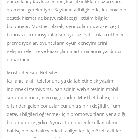
güncellenir, böylece en meşhur etkinliklerin uzun süre
aramanız gerekmiyor. Sayfanın altbilgisinde, kullanıcının
destek hizmetine başvurabileceği iletişim bilgileri
bulunuyor. Mostbet olarak, oyuncularımıza özel çeşitli
bonus ve promosyonlar sunuyoruz. Yatırımlara eklenen
promosyonlar, oyuncuların oyun deneyimlerini
geliştirmelerine ve kazançlarını artırmalarına yardımcı
olmaktadır.
Mostbet Resmi Net Sitesi
Kullanıcı akıllı telefonuna ya da tabletine ek yazılım
indirmek istemiyorsa, bahisçinin web sitesinin mobil
sürümü onun için en uygunudur. Mostbet bahisçinin
ofisinden gelen bonuslar bununla sınırlı değildir. Tüm
detaylı bilgileri öğrenmek için promosyonların yer aldığı
bölümümüze gidin. Ayrıca, tüm düzenli kullanıcıların
bahisçinin web sitesindeki faaliyetleri için özel teklifler