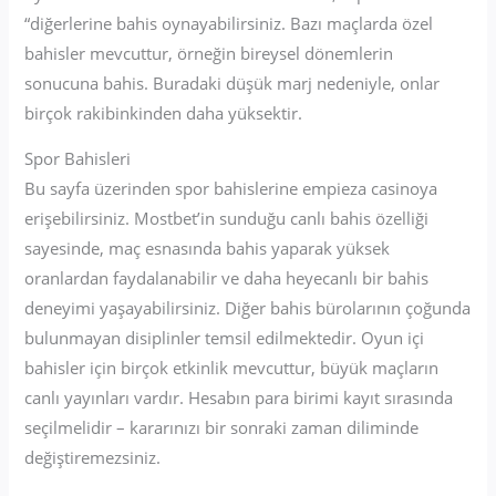
“diğerlerine bahis oynayabilirsiniz. Bazı maçlarda özel
bahisler mevcuttur, örneğin bireysel dönemlerin
sonucuna bahis. Buradaki düşük marj nedeniyle, onlar
birçok rakibinkinden daha yüksektir.
Spor Bahisleri
Bu sayfa üzerinden spor bahislerine empieza casinoya
erişebilirsiniz. Mostbet’in sunduğu canlı bahis özelliği
sayesinde, maç esnasında bahis yaparak yüksek
oranlardan faydalanabilir ve daha heyecanlı bir bahis
deneyimi yaşayabilirsiniz. Diğer bahis bürolarının çoğunda
bulunmayan disiplinler temsil edilmektedir. Oyun içi
bahisler için birçok etkinlik mevcuttur, büyük maçların
canlı yayınları vardır. Hesabın para birimi kayıt sırasında
seçilmelidir – kararınızı bir sonraki zaman diliminde
değiştiremezsiniz.