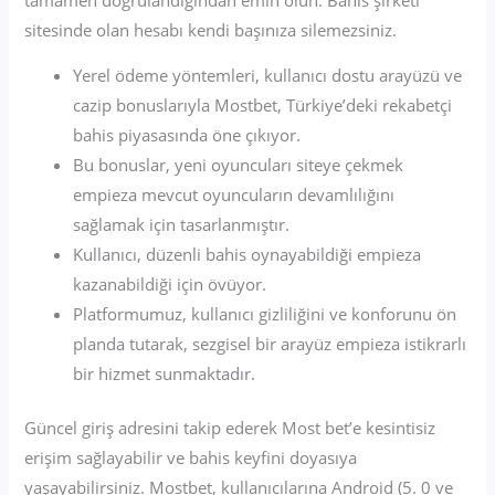
sitesinde olan hesabı kendi başınıza silemezsiniz.
Yerel ödeme yöntemleri, kullanıcı dostu arayüzü ve
cazip bonuslarıyla Mostbet, Türkiye’deki rekabetçi
bahis piyasasında öne çıkıyor.
Bu bonuslar, yeni oyuncuları siteye çekmek
empieza mevcut oyuncuların devamlılığını
sağlamak için tasarlanmıştır.
Kullanıcı, düzenli bahis oynayabildiği empieza
kazanabildiği için övüyor.
Platformumuz, kullanıcı gizliliğini ve konforunu ön
planda tutarak, sezgisel bir arayüz empieza istikrarlı
bir hizmet sunmaktadır.
Güncel giriş adresini takip ederek Most bet’e kesintisiz
erişim sağlayabilir ve bahis keyfini doyasıya
yaşayabilirsiniz. Mostbet, kullanıcılarına Android (5. 0 ve