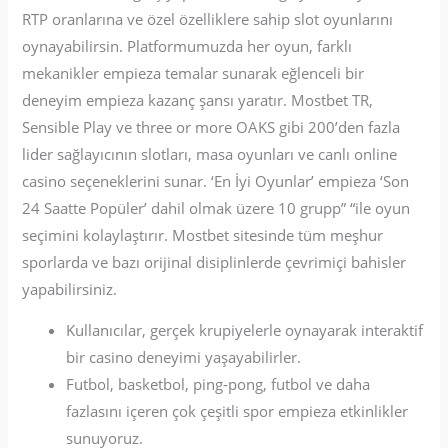
RTP oranlarına ve özel özelliklere sahip slot oyunlarını
oynayabilirsin. Platformumuzda her oyun, farklı
mekanikler empieza temalar sunarak eğlenceli bir
deneyim empieza kazanç şansı yaratır. Mostbet TR,
Sensible Play ve three or more OAKS gibi 200’den fazla
lider sağlayıcının slotları, masa oyunları ve canlı online
casino seçeneklerini sunar. ‘En İyi Oyunlar’ empieza ‘Son
24 Saatte Popüler’ dahil olmak üzere 10 grupp” “ile oyun
seçimini kolaylaştırır. Mostbet sitesinde tüm meşhur
sporlarda ve bazı orijinal disiplinlerde çevrimiçi bahisler
yapabilirsiniz.
Kullanıcılar, gerçek krupiyelerle oynayarak interaktif
bir casino deneyimi yaşayabilirler.
Futbol, basketbol, ping-pong, futbol ve daha
fazlasını içeren çok çeşitli spor empieza etkinlikler
sunuyoruz.