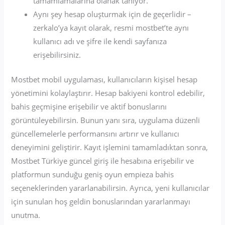
tamamlamalarına olanak tanıyor.
Aynı şey hesap oluşturmak için de geçerlidir –
zerkalo’ya kayıt olarak, resmi mostbet’te aynı
kullanıcı adı ve şifre ile kendi sayfanıza
erişebilirsiniz.
Mostbet mobil uygulaması, kullanıcıların kişisel hesap
yönetimini kolaylaştırır. Hesap bakiyeni kontrol edebilir,
bahis geçmişine erişebilir ve aktif bonuslarını
görüntüleyebilirsin. Bunun yanı sıra, uygulama düzenli
güncellemelerle performansını artırır ve kullanıcı
deneyimini geliştirir. Kayıt işlemini tamamladıktan sonra,
Mostbet Türkiye güncel giriş ile hesabına erişebilir ve
platformun sunduğu geniş oyun empieza bahis
seçeneklerinden yararlanabilirsin. Ayrıca, yeni kullanıcılar
için sunulan hoş geldin bonuslarından yararlanmayı
unutma.