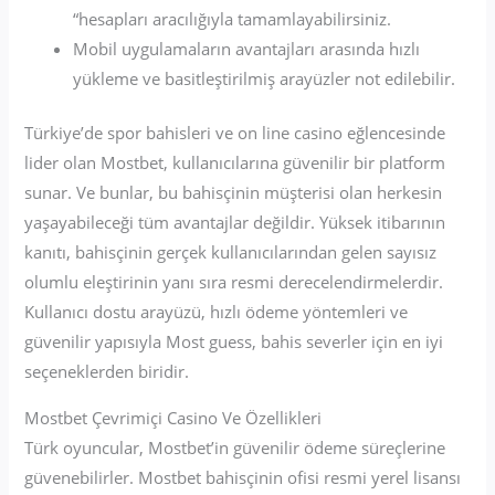
“hesapları aracılığıyla tamamlayabilirsiniz.
Mobil uygulamaların avantajları arasında hızlı
yükleme ve basitleştirilmiş arayüzler not edilebilir.
Türkiye’de spor bahisleri ve on line casino eğlencesinde
lider olan Mostbet, kullanıcılarına güvenilir bir platform
sunar. Ve bunlar, bu bahisçinin müşterisi olan herkesin
yaşayabileceği tüm avantajlar değildir. Yüksek itibarının
kanıtı, bahisçinin gerçek kullanıcılarından gelen sayısız
olumlu eleştirinin yanı sıra resmi derecelendirmelerdir.
Kullanıcı dostu arayüzü, hızlı ödeme yöntemleri ve
güvenilir yapısıyla Most guess, bahis severler için en iyi
seçeneklerden biridir.
Mostbet Çevrimiçi Casino Ve Özellikleri
Türk oyuncular, Mostbet’in güvenilir ödeme süreçlerine
güvenebilirler. Mostbet bahisçinin ofisi resmi yerel lisansı