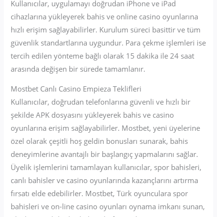
Kullanıcılar, uygulamayı doğrudan iPhone ve iPad
cihazlarına yükleyerek bahis ve online casino oyunlarına
hızlı erişim sağlayabilirler. Kurulum süreci basittir ve tüm
güvenlik standartlarına uygundur. Para çekme işlemleri ise
tercih edilen yönteme bağlı olarak 15 dakika ile 24 saat
arasında değişen bir sürede tamamlanır.
Mostbet Canlı Casino Empieza Teklifleri
Kullanıcılar, doğrudan telefonlarına güvenli ve hızlı bir
şekilde APK dosyasını yükleyerek bahis ve casino
oyunlarına erişim sağlayabilirler. Mostbet, yeni üyelerine
özel olarak çeşitli hoş geldin bonusları sunarak, bahis
deneyimlerine avantajlı bir başlangıç yapmalarını sağlar.
Üyelik işlemlerini tamamlayan kullanıcılar, spor bahisleri,
canlı bahisler ve casino oyunlarında kazançlarını artırma
fırsatı elde edebilirler. Mostbet, Türk oyunculara spor
bahisleri ve on-line casino oyunları oynama imkanı sunan,