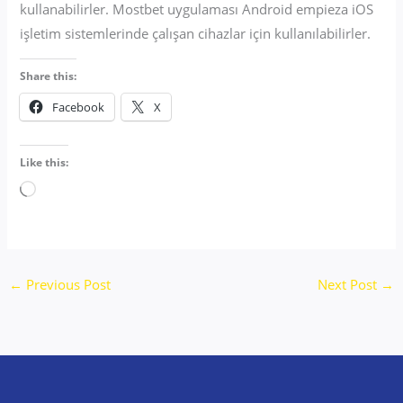
kullanabilirler. Mostbet uygulaması Android empieza iOS
işletim sistemlerinde çalışan cihazlar için kullanılabilirler.
Share this:
Facebook
X
Like this:
Loading…
←
Previous Post
Next Post
→