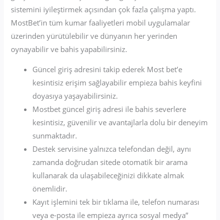
sistemini iyileştirmek açısından çok fazla çalışma yaptı.
MostBet’in tüm kumar faaliyetleri mobil uygulamalar
üzerinden yürütülebilir ve dünyanın her yerinden
oynayabilir ve bahis yapabilirsiniz.
Güncel giriş adresini takip ederek Most bet’e
kesintisiz erişim sağlayabilir empieza bahis keyfini
doyasıya yaşayabilirsiniz.
Mostbet güncel giriş adresi ile bahis severlere
kesintisiz, güvenilir ve avantajlarla dolu bir deneyim
sunmaktadır.
Destek servisine yalnızca telefondan değil, aynı
zamanda doğrudan sitede otomatik bir arama
kullanarak da ulaşabileceğinizi dikkate almak
önemlidir.
Kayıt işlemini tek bir tıklama ile, telefon numarası
veya e-posta ile empieza ayrıca sosyal medya”