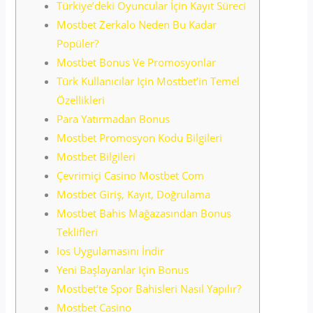
Türkiye’deki Oyuncular İçin Kayıt Süreci
Mostbet Zerkalo Neden Bu Kadar
Popüler?
Mostbet Bonus Ve Promosyonlar
Türk Kullanıcılar Için Mostbet’in Temel
Özellikleri
Para Yatırmadan Bonus
Mostbet Promosyon Kodu Bilgileri
Mostbet Bilgileri
Çevrimiçi Casino Mostbet Com
Mostbet Giriş, Kayıt, Doğrulama
Mostbet Bahis Mağazasından Bonus
Teklifleri
Ios Uygulamasını İndir
Yeni Başlayanlar Için Bonus
Mostbet’te Spor Bahisleri Nasıl Yapılır?
Mostbet Casino