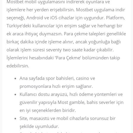
Mostbet mobil uygulamasını indirerek oyunlara ve
işlemlere her yerden erişebilirsin. Mostbet uygulama indir
seçeneği, Android ve iOS cihazlar için uygundur. Platform,
Türkiye’deki kullanıcılar için erişim sağlar ve herhangi bir
ek araca ihtiyaç duymazsın. Para çekme talepleri genellikle
birkaç dakika içinde işleme alınır, ancak yoğunluğa bağlı
olarak işlem süresi seventy two saate kadar çıkabilir.
İşlemlerini hesabındaki ‘Para Çekme’ bölümünden takip
edebilirsin.
Ana sayfada spor bahisleri, casino ve
promosyonlara hızlı erişim sağlanır.
Kullanıcı dostu arayüzü, hızlı ödeme yöntemleri ve
güvenilir yapısıyla Most gamble, bahis severler için
en iyi seçeneklerden biridir.
Site, masaüstü ve mobil cihazlarla sorunsuz bir
şekilde uyumludur.