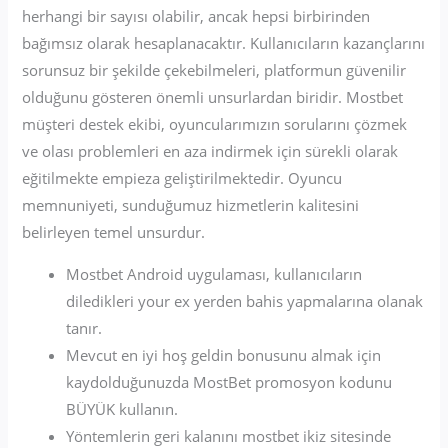
herhangi bir sayısı olabilir, ancak hepsi birbirinden
bağımsız olarak hesaplanacaktır. Kullanıcıların kazançlarını
sorunsuz bir şekilde çekebilmeleri, platformun güvenilir
olduğunu gösteren önemli unsurlardan biridir. Mostbet
müşteri destek ekibi, oyuncularımızın sorularını çözmek
ve olası problemleri en aza indirmek için sürekli olarak
eğitilmekte empieza geliştirilmektedir. Oyuncu
memnuniyeti, sunduğumuz hizmetlerin kalitesini
belirleyen temel unsurdur.
Mostbet Android uygulaması, kullanıcıların
diledikleri your ex yerden bahis yapmalarına olanak
tanır.
Mevcut en iyi hoş geldin bonusunu almak için
kaydolduğunuzda MostBet promosyon kodunu
BÜYÜK kullanın.
Yöntemlerin geri kalanını mostbet ikiz sitesinde