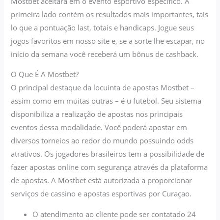
Mostbet aceitará em o evento esportivo específico. A
primeira lado contém os resultados mais importantes, tais
lo que a pontuação last, totais e handicaps. Jogue seus
jogos favoritos em nosso site e, se a sorte lhe escapar, no
início da semana você receberá um bônus de cashback.
O Que É A Mostbet?
O principal destaque da locuinta de apostas Mostbet –
assim como em muitas outras – é u futebol. Seu sistema
disponibiliza a realização de apostas nos principais
eventos dessa modalidade. Você poderá apostar em
diversos torneios ao redor do mundo possuindo odds
atrativos. Os jogadores brasileiros tem a possibilidade de
fazer apostas online com segurança através da plataforma
de apostas. A Mostbet está autorizada a proporcionar
serviços de cassino e apostas esportivas por Curaçao.
O atendimento ao cliente pode ser contatado 24