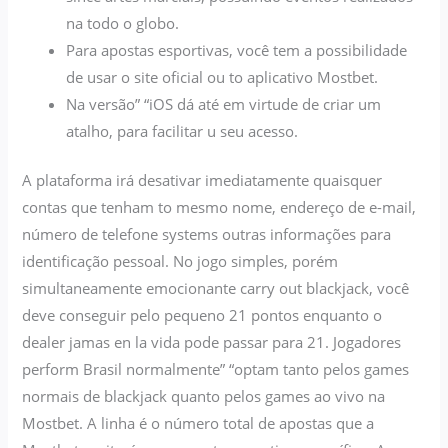
na todo o globo.
Para apostas esportivas, você tem a possibilidade
de usar o site oficial ou to aplicativo Mostbet.
Na versão” “iOS dá até em virtude de criar um
atalho, para facilitar u seu acesso.
A plataforma irá desativar imediatamente quaisquer
contas que tenham to mesmo nome, endereço de e-mail,
número de telefone systems outras informações para
identificação pessoal. No jogo simples, porém
simultaneamente emocionante carry out blackjack, você
deve conseguir pelo pequeno 21 pontos enquanto o
dealer jamas en la vida pode passar para 21. Jogadores
perform Brasil normalmente” “optam tanto pelos games
normais de blackjack quanto pelos games ao vivo na
Mostbet. A linha é o número total de apostas que a