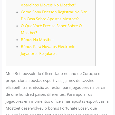
Aparelhos Móveis No Mostbet?
Como Sony Ericsson Registrar No Site
Da Casa Sobre Apostas Mostbet?
O Que Você Precisa Saber Sobre O
Mostbet?
Bônus Na Mostbet
Bônus Para Novatos Electronic
Jogadores Regulares
MostBet. possuindo é licenciado no ano de Curaçao e
proporciona apostas esportivas, games de cassino
elizabeth transmissão ao festón para jogadores na cerca
de one hundred países diferentes. Para apoiar os
jogadores em momentos difíceis nas apostas esportivas, a
Mostbet desenvolveu o bônus Fortunate Loser, que
acknowledge apostas grátis problema você esteja na uma