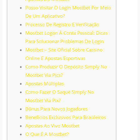
Posso Visitar O Login Mostbet Por Meio
De Um Aplicativo?
Processo De Registro E Verificação
Mostbet Logon À Conta Pessoal: Dicas
Para Solucionar Problemas De Login
Mostbet – Site Oficial Sobre Cassino
Online E Apostas Esportivas
Como Produzir O Depósito Simply No
Mostbet Via Pics?
Apostas Múltiplas
Como Fazer O Saque Simply No
Mostbet Via Pix?
Bônus Para Novos Jogadores
Benefícios Exclusivos Para Brasileiros
Apostas Ao Vivo Mostbet
O Que É A Mostbet?