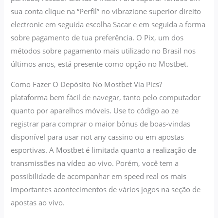
sua conta clique na “Perfil” no vibrazione superior direito
electronic em seguida escolha Sacar e em seguida a forma
sobre pagamento de tua preferência. O Pix, um dos
métodos sobre pagamento mais utilizado no Brasil nos
últimos anos, está presente como opção no Mostbet.
Como Fazer O Depósito No Mostbet Via Pics?
plataforma bem fácil de navegar, tanto pelo computador
quanto por aparelhos móveis. Use to código ao ze
registrar para comprar o maior bônus de boas-vindas
disponível para usar not any cassino ou em apostas
esportivas. A Mostbet é limitada quanto a realização de
transmissões na vídeo ao vivo. Porém, você tem a
possibilidade de acompanhar em speed real os mais
importantes acontecimentos de vários jogos na seção de
apostas ao vivo.