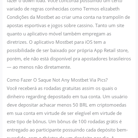
fazer o down load. Você concorda possuindo um certo
variado de regras conhecidas como Termos elizabeth
Condições da Mostbet ao criar uma conta na trampolín de
apostas esportivas e jogos sobre cassino. Tanto um site
quanto u aplicativo móvel também empregam as
diretrizes. O aplicativo Mostbet para iOS tem a
possibilidade de ser baixado por própria App Retail store,
porém, ele não está disponível pra apostadores brasileiros
— ao menos não diretamente.
Como Fazer O Saque Not Any Mostbet Via Pics?
Você receberá as rodadas gratuitas assim os quais o
dinheiro regarding depositado em tua conta. Um usuário
deve depositar achacar menos 50 BRL em criptomoedas
em sua conta em virtude de ser elegível em virtude de
este tipo de bônus. Um bônus de 100 rodadas grátis é
entregado ao participante possuindo cada depósito bem-