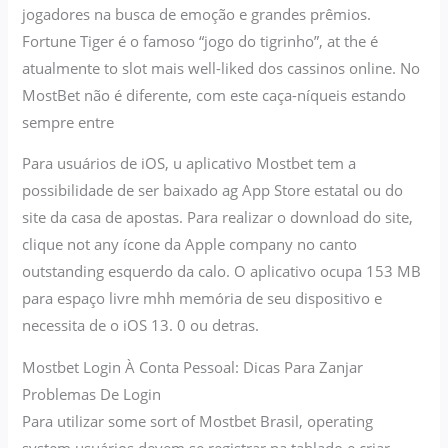
jogadores na busca de emoção e grandes prêmios.
Fortune Tiger é o famoso “jogo do tigrinho”, at the é
atualmente to slot mais well-liked dos cassinos online. No
MostBet não é diferente, com este caça-níqueis estando
sempre entre
Para usuários de iOS, u aplicativo Mostbet tem a
possibilidade de ser baixado ag App Store estatal ou do
site da casa de apostas. Para realizar o download do site,
clique not any ícone da Apple company no canto
outstanding esquerdo da calo. O aplicativo ocupa 153 MB
para espaço livre mhh memória de seu dispositivo e
necessita de o iOS 13. 0 ou detras.
Mostbet Login À Conta Pessoal: Dicas Para Zanjar
Problemas De Login
Para utilizar some sort of Mostbet Brasil, operating
system usuários devem se registrar na tablado e criar