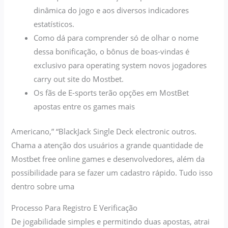
dinâmica do jogo e aos diversos indicadores
estatísticos.
Como dá para comprender só de olhar o nome
dessa bonificação, o bônus de boas-vindas é
exclusivo para operating system novos jogadores
carry out site do Mostbet.
Os fãs de E-sports terão opções em MostBet
apostas entre os games mais
Americano,” “BlackJack Single Deck electronic outros.
Chama a atenção dos usuários a grande quantidade de
Mostbet free online games e desenvolvedores, além da
possibilidade para se fazer um cadastro rápido. Tudo isso
dentro sobre uma
Processo Para Registro E Verificação
De jogabilidade simples e permitindo duas apostas, atrai