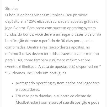
Simples
O bônus de boas-vindas multiplica u seu primeiro
depósito em 125% elizabeth concede 5 apostas grátis no
jogo Aviator. Para sacar com sucesso operating-system
fundos do bônus, você deverá arriesgar 5 vezes o valor da
bonificação durante o período de 30 dias por apostas
combinadas. Dentre a realização destas apostas, no
mínimo 3 delas devem ter odds através do valor mínimo
para 1. 40, como também o número máximo sobre
eventos é ilimitado. A casa de apostas está disponível em”
“37 idiomas, incluindo um português.
protegendo operating-system dados dos jogadores
e apostadores.
Em caso para dúvidas, o suporte ao cliente do
Mostbet estará some sort of sua disposição e pode