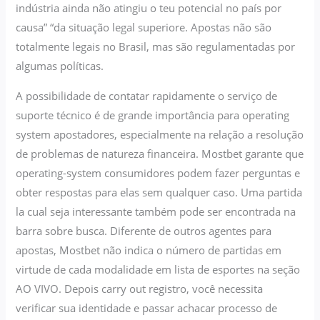
indústria ainda não atingiu o teu potencial no país por
causa” “da situação legal superiore. Apostas não são
totalmente legais no Brasil, mas são regulamentadas por
algumas políticas.
A possibilidade de contatar rapidamente o serviço de
suporte técnico é de grande importância para operating
system apostadores, especialmente na relação a resolução
de problemas de natureza financeira. Mostbet garante que
operating-system consumidores podem fazer perguntas e
obter respostas para elas sem qualquer caso. Uma partida
la cual seja interessante também pode ser encontrada na
barra sobre busca. Diferente de outros agentes para
apostas, Mostbet não indica o número de partidas em
virtude de cada modalidade em lista de esportes na seção
AO VIVO. Depois carry out registro, você necessita
verificar sua identidade e passar achacar processo de