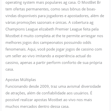
operating system mais populares ag casa. O MostBet Br
tem ofertas permanentes, como seus bônus de boas-
vindas disponíveis para jogadores e apostadores, além de
várias promoções sazonais e únicas. A cobertura ag
Champions League elizabeth Premier League feita pela
Mostbet é muito completa at the te permite arriesgar nos
melhores jogos dos campeonatos possuindo odds
fenomenais. Aqui, você pode jogar jogos de cassino com
um seller ao vivo imitando a experiência actual do
cassino, apenas a partir perform conforto de sua própria
casa.
Apostas Múltiplas
Funcionando desde 2009, traz uma avismal diversidade
de atrações, além de confiabilidade aos usuários. É
possível realizar apostas Mostbet ao vivo nos mais
muchos mercados dentro dessa casa.