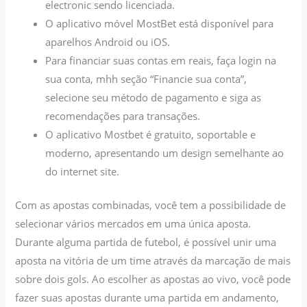
electronic sendo licenciada.
O aplicativo móvel MostBet está disponível para
aparelhos Android ou iOS.
Para financiar suas contas em reais, faça login na
sua conta, mhh seção “Financie sua conta”,
selecione seu método de pagamento e siga as
recomendações para transações.
O aplicativo Mostbet é gratuito, soportable e
moderno, apresentando um design semelhante ao
do internet site.
Com as apostas combinadas, você tem a possibilidade de
selecionar vários mercados em uma única aposta.
Durante alguma partida de futebol, é possível unir uma
aposta na vitória de um time através da marcação de mais
sobre dois gols. Ao escolher as apostas ao vivo, você pode
fazer suas apostas durante uma partida em andamento,