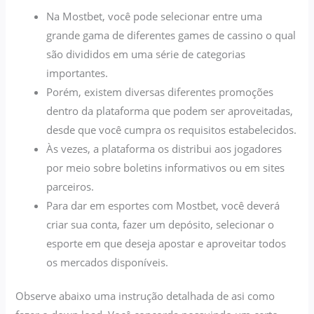
Na Mostbet, você pode selecionar entre uma
grande gama de diferentes games de cassino o qual
são divididos em uma série de categorias
importantes.
Porém, existem diversas diferentes promoções
dentro da plataforma que podem ser aproveitadas,
desde que você cumpra os requisitos estabelecidos.
Às vezes, a plataforma os distribui aos jogadores
por meio sobre boletins informativos ou em sites
parceiros.
Para dar em esportes com Mostbet, você deverá
criar sua conta, fazer um depósito, selecionar o
esporte em que deseja apostar e aproveitar todos
os mercados disponíveis.
Observe abaixo uma instrução detalhada de asi como