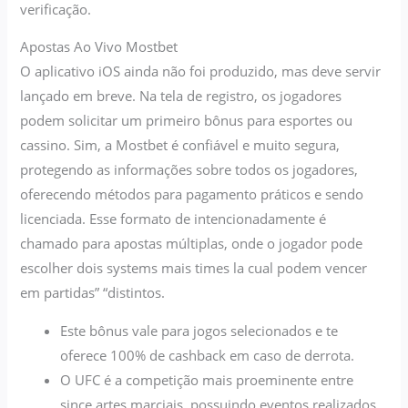
verificação.
Apostas Ao Vivo Mostbet
O aplicativo iOS ainda não foi produzido, mas deve servir
lançado em breve. Na tela de registro, os jogadores
podem solicitar um primeiro bônus para esportes ou
cassino. Sim, a Mostbet é confiável e muito segura,
protegendo as informações sobre todos os jogadores,
oferecendo métodos para pagamento práticos e sendo
licenciada. Esse formato de intencionadamente é
chamado para apostas múltiplas, onde o jogador pode
escolher dois systems mais times la cual podem vencer
em partidas” “distintos.
Este bônus vale para jogos selecionados e te
oferece 100% de cashback em caso de derrota.
O UFC é a competição mais proeminente entre
since artes marciais, possuindo eventos realizados