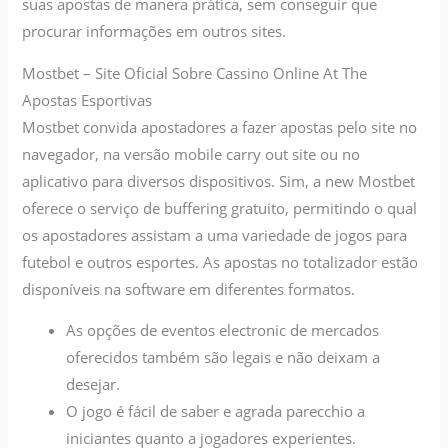
suas apostas de manera prática, sem conseguir que
procurar informações em outros sites.
Mostbet – Site Oficial Sobre Cassino Online At The
Apostas Esportivas
Mostbet convida apostadores a fazer apostas pelo site no
navegador, na versão mobile carry out site ou no
aplicativo para diversos dispositivos. Sim, a new Mostbet
oferece o serviço de buffering gratuito, permitindo o qual
os apostadores assistam a uma variedade de jogos para
futebol e outros esportes. As apostas no totalizador estão
disponíveis na software em diferentes formatos.
As opções de eventos electronic de mercados
oferecidos também são legais e não deixam a
desejar.
O jogo é fácil de saber e agrada parecchio a
iniciantes quanto a jogadores experientes.