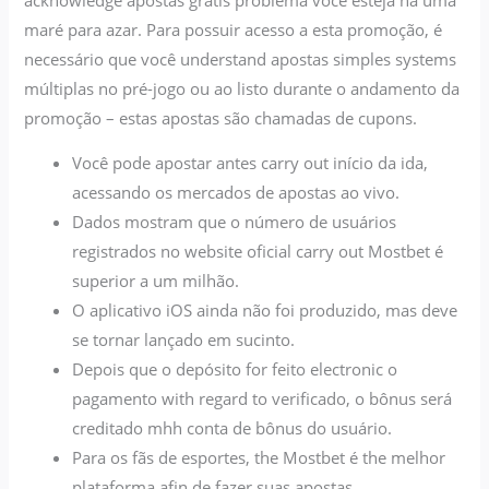
maré para azar. Para possuir acesso a esta promoção, é
necessário que você understand apostas simples systems
múltiplas no pré-jogo ou ao listo durante o andamento da
promoção – estas apostas são chamadas de cupons.
Você pode apostar antes carry out início da ida,
acessando os mercados de apostas ao vivo.
Dados mostram que o número de usuários
registrados no website oficial carry out Mostbet é
superior a um milhão.
O aplicativo iOS ainda não foi produzido, mas deve
se tornar lançado em sucinto.
Depois que o depósito for feito electronic o
pagamento with regard to verificado, o bônus será
creditado mhh conta de bônus do usuário.
Para os fãs de esportes, the Mostbet é the melhor
plataforma afin de fazer suas apostas.