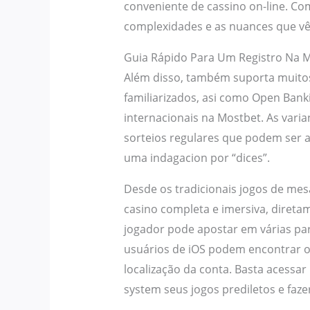
conveniente de cassino on-line. Co
complexidades e as nuances que v
Guia Rápido Para Um Registro Na 
Além disso, também suporta muitos
familiarizados, asi como Open Bank
internacionais na Mostbet. As vari
sorteios regulares que podem ser 
uma indagacion por “dices”.
Desde os tradicionais jogos de mes
casino completa e imersiva, direta
jogador pode apostar em várias part
usuários de iOS podem encontrar o a
localização da conta. Basta acessar 
system seus jogos prediletos e faze