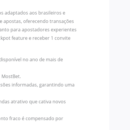
os adaptados aos brasileiros e
e apostas, oferecendo transações
quanto para apostadores experientes
pot feature e receber 1 convite
disponível no ano de mais de
h MostBet.
cisões informadas, garantindo uma
ndas atrativo que cativa novos
 ponto fraco é compensado por