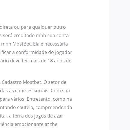
 direta ou para qualquer outro
us será creditado mhh sua conta
 mhh MostBet. Ela é necessária
rificar a conformidade do jogador
rio deve ter mais de 18 anos de
 Cadastro Mostbet. O setor de
das as courses sociais. Com sua
para vários. Entretanto, como na
sentando cautela, compreendendo
tal, a terra dos jogos de azar
riência emocionante at the