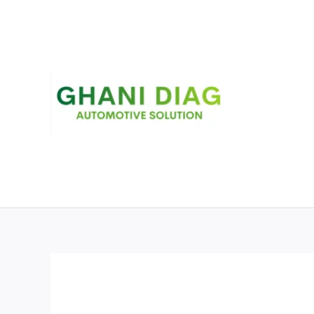
Skip
to
content