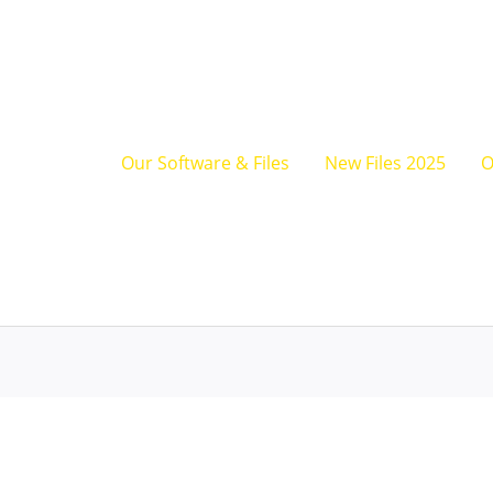
Our Software & Files
New Files 2025
O