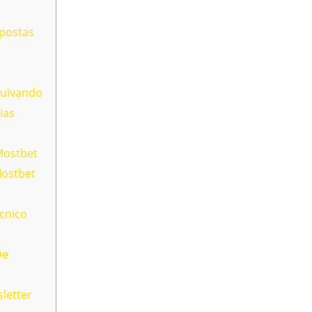
Apostas
quivando
ias
Mostbet
Mostbet
cnico
De
letter