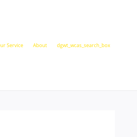
ur Service
About
dgwt_wcas_search_box