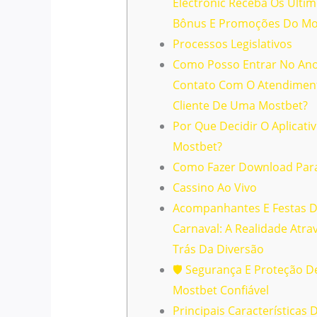
Electronic Receba Os Últi
Bônus E Promoções Do Mo
Processos Legislativos
Como Posso Entrar No An
Contato Com O Atendimen
Cliente De Uma Mostbet?
Por Que Decidir O Aplicati
Mostbet?
Como Fazer Download Para
Cassino Ao Vivo
Acompanhantes E Festas 
Carnaval: A Realidade Atra
Trás Da Diversão
🛡️ Segurança E Proteção 
Mostbet Confiável
Principais Características 