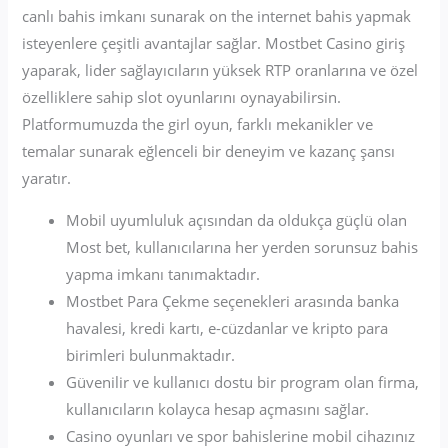
canlı bahis imkanı sunarak on the internet bahis yapmak
isteyenlere çeşitli avantajlar sağlar. Mostbet Casino giriş
yaparak, lider sağlayıcıların yüksek RTP oranlarına ve özel
özelliklere sahip slot oyunlarını oynayabilirsin.
Platformumuzda the girl oyun, farklı mekanikler ve
temalar sunarak eğlenceli bir deneyim ve kazanç şansı
yaratır.
Mobil uyumluluk açısından da oldukça güçlü olan
Most bet, kullanıcılarına her yerden sorunsuz bahis
yapma imkanı tanımaktadır.
Mostbet Para Çekme seçenekleri arasında banka
havalesi, kredi kartı, e-cüzdanlar ve kripto para
birimleri bulunmaktadır.
Güvenilir ve kullanıcı dostu bir program olan firma,
kullanıcıların kolayca hesap açmasını sağlar.
Casino oyunları ve spor bahislerine mobil cihazınız