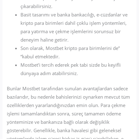
çıkarabilirsiniz.
Basit tasarımı ve banka bankacılığı, e-cüzdanlar ve
kripto para birimleri dahil çoklu işlem yöntemleri,
para yatırma ve çekme işlemlerini sorunsuz bir
deneyim haline getirir.
Son olarak, Mostbet kripto para birimlerini de”
“kabul etmektedir.
Mostbet’i tercih ederek pek tabi sizde bu keyifli
dünyaya adım atabilirsiniz.
Bunlar Mostbet tarafından sunulan avantajlardan sadece
bazılarıdır, bu nedenle bahislerinizi oynarken mevcut tüm
özelliklerden yararlandığınızdan emin olun. Para çekme
işlemi tamamlandıktan sonra, süreç tamamen ödeme
yönteminize ve bankanıza bağlı olarak değişiklik
gösterebilir. Genellikle, banka havalesi gibi geleneksel
yöntemlerde işlem süresi birkaç iş günü sürebilirken, e-