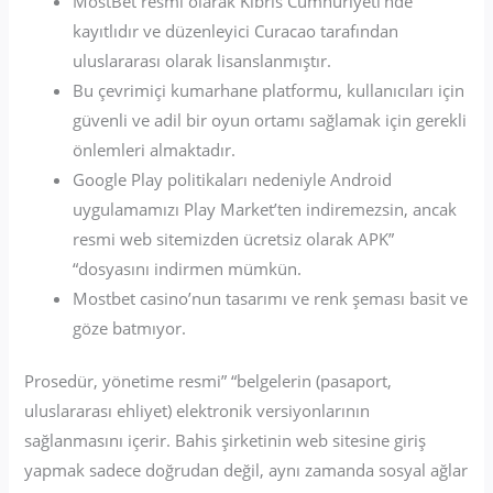
MostBet resmi olarak Kıbrıs Cumhuriyeti’nde
kayıtlıdır ve düzenleyici Curacao tarafından
uluslararası olarak lisanslanmıştır.
Bu çevrimiçi kumarhane platformu, kullanıcıları için
güvenli ve adil bir oyun ortamı sağlamak için gerekli
önlemleri almaktadır.
Google Play politikaları nedeniyle Android
uygulamamızı Play Market’ten indiremezsin, ancak
resmi web sitemizden ücretsiz olarak APK”
“dosyasını indirmen mümkün.
Mostbet casino’nun tasarımı ve renk şeması basit ve
göze batmıyor.
Prosedür, yönetime resmi” “belgelerin (pasaport,
uluslararası ehliyet) elektronik versiyonlarının
sağlanmasını içerir. Bahis şirketinin web sitesine giriş
yapmak sadece doğrudan değil, aynı zamanda sosyal ağlar