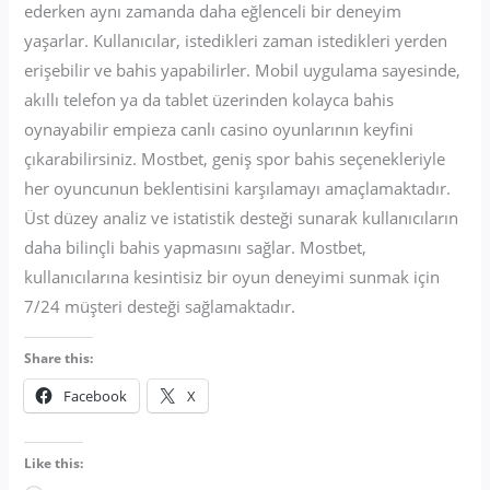
ederken aynı zamanda daha eğlenceli bir deneyim
yaşarlar. Kullanıcılar, istedikleri zaman istedikleri yerden
erişebilir ve bahis yapabilirler. Mobil uygulama sayesinde,
akıllı telefon ya da tablet üzerinden kolayca bahis
oynayabilir empieza canlı casino oyunlarının keyfini
çıkarabilirsiniz. Mostbet, geniş spor bahis seçenekleriyle
her oyuncunun beklentisini karşılamayı amaçlamaktadır.
Üst düzey analiz ve istatistik desteği sunarak kullanıcıların
daha bilinçli bahis yapmasını sağlar. Mostbet,
kullanıcılarına kesintisiz bir oyun deneyimi sunmak için
7/24 müşteri desteği sağlamaktadır.
Share this:
Facebook
X
Like this: