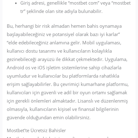
Giriş adresi, genellikle “mostbet com” veya “mostbet
tr” şeklinde olan site adıyla bulunabilir.
Bu, herhangi bir risk almadan hemen bahis oynamaya
başlayabileceğiniz ve potansiyel olarak bazı iyi karlar”
“elde edebileceğiniz anlamına gelir. Mobil uygulaması,
kullanıcı dostu tasarımı ve kullanıcıların kolaylıkla
gezinebileceği arayüzü ile dikkat çekmektedir. Uygulama,
Android os ve iOS işletim sistemlerine sahip cihazlarla
uyumludur ve kullanıcılar bu platformlarda rahatlıkla
erişim sağlayabilirler. Bu çevrimiçi kumarhane platformu,
kullanıcıları için güvenli ve adil bir oyun ortamı sağlamak
için gerekli önlemleri almaktadır. Lisanslı ve düzenlenmiş
olmasıyla, kullanıcıların kişisel ve finansal bilgilerinin
güvende olduğundan emin olabilirsiniz.
Mostbet’te Ücretsiz Bahisler