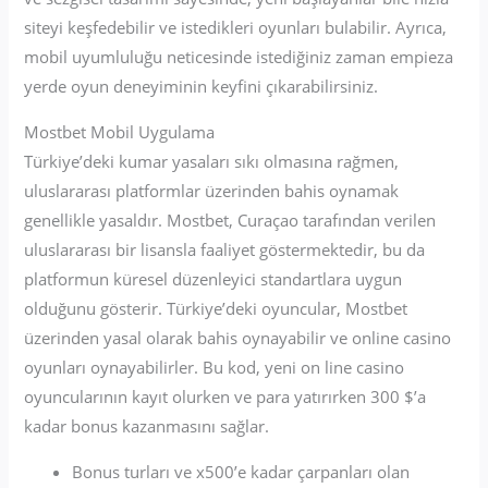
siteyi keşfedebilir ve istedikleri oyunları bulabilir. Ayrıca,
mobil uyumluluğu neticesinde istediğiniz zaman empieza
yerde oyun deneyiminin keyfini çıkarabilirsiniz.
Mostbet Mobil Uygulama
Türkiye’deki kumar yasaları sıkı olmasına rağmen,
uluslararası platformlar üzerinden bahis oynamak
genellikle yasaldır. Mostbet, Curaçao tarafından verilen
uluslararası bir lisansla faaliyet göstermektedir, bu da
platformun küresel düzenleyici standartlara uygun
olduğunu gösterir. Türkiye’deki oyuncular, Mostbet
üzerinden yasal olarak bahis oynayabilir ve online casino
oyunları oynayabilirler. Bu kod, yeni on line casino
oyuncularının kayıt olurken ve para yatırırken 300 $’a
kadar bonus kazanmasını sağlar.
Bonus turları ve x500’e kadar çarpanları olan