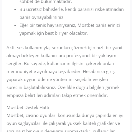
sohbet de bulunmaktadır.
Bu ücretsiz bahislerle, kendi paranızı riske atmadan
bahis oynayabilirsiniz.
Eğer bir tenis hayranıysanız, Mostbet bahislerinizi
yapmak için best bir yer olacaktır.
Aktif ses kullanımıyla, sorunları çözmek için hızlı bir yanıt
almayı bekleyen kullanıcılara profesyonel bir yaklaşım
sergiler. Bu sayede, kullanıcının ilgisini çekerek onları
memnuniyetle ayrılmaya teşvik eder. Hesabınıza giriş
yaparak uygun ödeme yöntemini seçebilir ve işlem
sürecini başlatabilirsiniz. Özellikle doğru bilgileri girmek
empieza belirtilen adımları takip etmek önemlidir.
Mostbet Destek Hattı
Mostbet, casino oyunları konusunda dünya çapında en iyi
oyun sağlayıcıları ile çalışarak yüksek kaliteli grafikler ve
sorunsuz bir oyun deneyimi sunmaktadır. Kullanıcılar,