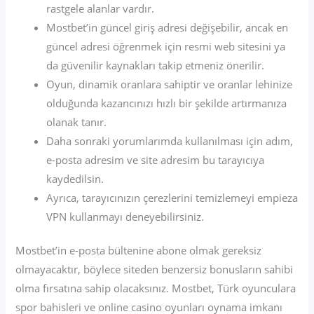
rastgele alanlar vardır.
Mostbet’in güncel giriş adresi değişebilir, ancak en
güncel adresi öğrenmek için resmi web sitesini ya
da güvenilir kaynakları takip etmeniz önerilir.
Oyun, dinamik oranlara sahiptir ve oranlar lehinize
olduğunda kazancınızı hızlı bir şekilde artırmanıza
olanak tanır.
Daha sonraki yorumlarımda kullanılması için adım,
e-posta adresim ve site adresim bu tarayıcıya
kaydedilsin.
Ayrıca, tarayıcınızın çerezlerini temizlemeyi empieza
VPN kullanmayı deneyebilirsiniz.
Mostbet’in e-posta bültenine abone olmak gereksiz
olmayacaktır, böylece siteden benzersiz bonusların sahibi
olma fırsatına sahip olacaksınız. Mostbet, Türk oyunculara
spor bahisleri ve online casino oyunları oynama imkanı