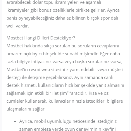
artırabilecek dolar topu ikramiyeleri ve aşamalı
ikramiyeler gibi bonus özelliklerle birlikte gelirler. Ayrıca
bahis oynayabileceğiniz daha az bilinen birçok spor dalı
weil vardır.
Mostbet Hangi Dilleri Destekliyor?
Mostbet hakkında sıkça sorulan bu soruların cevaplarını
umarım açıklayıcı bir şekilde sunabilmişimdir. Eğer daha
fazla bilgiye ihtiyacınız varsa veya başka sorularınız varsa,
Mostbet’in resmi web sitesini ziyaret edebilir veya müşteri
desteği ile iletişime geçebilirsiniz. Aynı zamanda canlı
destek hizmeti, kullanıcıların hızlı bir şekilde yanıt almasını
sağlamak için etkili bir iletişim” “aracıdır. Kısa ve öz
cümleler kullanarak, kullanıcıların hızla istedikleri bilgilere
ulaşmalarını sağlar.
Ayrıca, mobil uyumluluğu neticesinde istediğiniz
zaman empieza yerde oyun deneyiminin keyfini