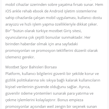
mobil cihazlar üzerinden sobre yaşatma fırsatı sunar. Hem
iOS ankle rehab ebook de Android işletim sistemlerine
sahip cihazlarda çalışan mobil uygulaması, kullanıcı dostu
arayüzü ve hızlı işlem yapma özellikleriyle dikkat çeker.
Bir” “bütün olarak türkiye mostbet Giriş sitesi,
oyuncularına çok çeşitli bonuslar sunmaktadır. Her
birinden haberdar olmak için ana sayfadaki
promosyonları ve promosyon tekliflerini düzenli olarak
izlemeniz gerekir.
Mostbet Spor Bahisleri Borsası
Platform, kullanıcı bilgilerini güvenli bir şekilde korur ve
gizlilik politikalarına sıkı sıkıya bağlı kalarak kullanıcıların
kişisel verilerinin güvende olduğunu sağlar. Ayrıca,
güvenilir ödeme yöntemleri sunarak para yatırma ve
çekme işlemlerini kolaylaştırır. Bonus empieza
promosyonlar açısından weil zengin bir seçenek sunan