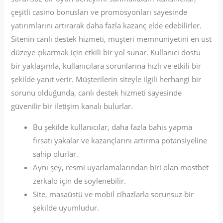
çeşitli casino bonusları ve promosyonları sayesinde
yatırımlarını artırarak daha fazla kazanç elde edebilirler.
Sitenin canlı destek hizmeti, müşteri memnuniyetini en üst
düzeye çıkarmak için etkili bir yol sunar. Kullanıcı dostu
bir yaklaşımla, kullanıcılara sorunlarına hızlı ve etkili bir
şekilde yanıt verir. Müşterilerin siteyle ilgili herhangi bir
sorunu olduğunda, canlı destek hizmeti sayesinde
güvenilir bir iletişim kanalı bulurlar.
Bu şekilde kullanıcılar, daha fazla bahis yapma
fırsatı yakalar ve kazançlarını artırma potansiyeline
sahip olurlar.
Aynı şey, resmi uyarlamalarından biri olan mostbet
zerkalo için de söylenebilir.
Site, masaüstü ve mobil cihazlarla sorunsuz bir
şekilde uyumludur.