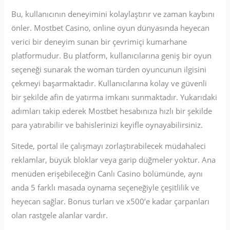
Bu, kullanıcının deneyimini kolaylaştırır ve zaman kaybını
önler. Mostbet Casino, online oyun dünyasında heyecan
verici bir deneyim sunan bir çevrimiçi kumarhane
platformudur. Bu platform, kullanıcılarına geniş bir oyun
seçeneği sunarak the woman türden oyuncunun ilgisini
çekmeyi başarmaktadır. Kullanıcılarına kolay ve güvenli
bir şekilde afin de yatırma imkanı sunmaktadır. Yukarıdaki
adımları takip ederek Mostbet hesabınıza hızlı bir şekilde
para yatırabilir ve bahislerinizi keyifle oynayabilirsiniz.
Sitede, portal ile çalışmayı zorlaştırabilecek müdahaleci
reklamlar, büyük bloklar veya garip düğmeler yoktur. Ana
menüden erişebileceğin Canlı Casino bölümünde, aynı
anda 5 farklı masada oynama seçeneğiyle çeşitlilik ve
heyecan sağlar. Bonus turları ve x500’e kadar çarpanları
olan rastgele alanlar vardır.