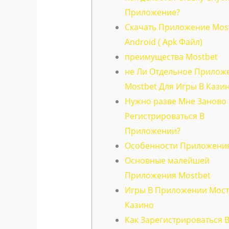
Приложение?
Скачать Приложение Mos
Android ( Apk Файл)
преимущества Mostbet
не Ли Отдельное Прилож
Mostbet Для Игры В Кази
Нужно разве Мне Заново
Регистрироваться В
Приложении?
Особенности Приложени
Основные малейшей
Приложения Mostbet
Игры В Приложении Мост
Казино
Как Зарегистрироваться 