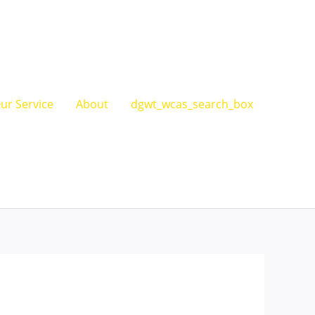
ur Service
About
dgwt_wcas_search_box