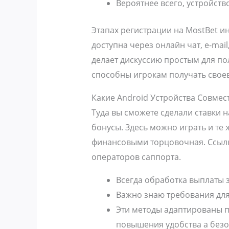
Вероятнее всего, устройств
Этапах регистрации на MostBet ин
доступна через онлайн чат, e-mai
делает дискуссию простым для по
способны игрокам получать свое
Какие Android Устройства Совме
Туда вы сможете сделали ставки н
бонусы. Здесь можно играть и те
финансовыми торцовочная. Ссылку
операторов саппорта.
Всегда обработка выплаты з
Важно знаю требования для 
Эти методы адаптированы п
повышения удобства а безо