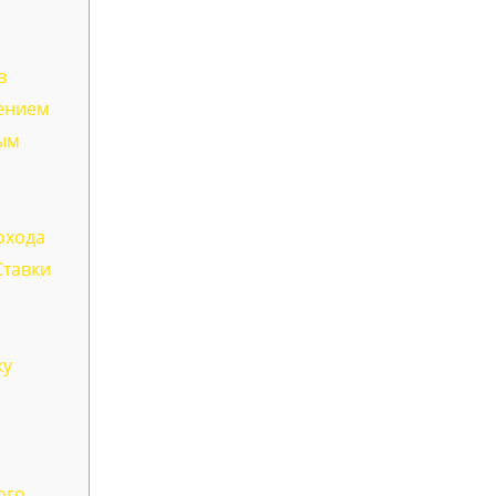
в
ением
ым
охода
Ставки
ку
ого