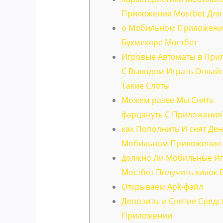
Приложения Mostbet Для 
о Мобильном Приложени
Букмекере Мостбет
Игровые Автоматы в При
С Выводом Играть Онлай
Такие Слоты
Можем разве Мы Снять
фарцануть С Приложения
как Пополнить И снят Ден
Мобильном Приложении
должно Ли Мобильные И
Мостбет Получить кивок 
Открываем Apk-файл
Депозиты и Снятие Средс
Приложении