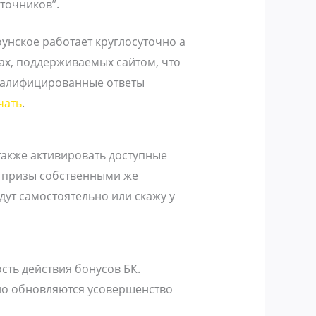
сточников”.
оунское работает круглосуточно а
ках, поддерживаемых сайтом, что
квалифицированные ответы
чать
.
 также активировать доступные
ь призы собственными же
ут самостоятельно или скажу у
сть действия бонусов БК.
но обновляются усовершенство