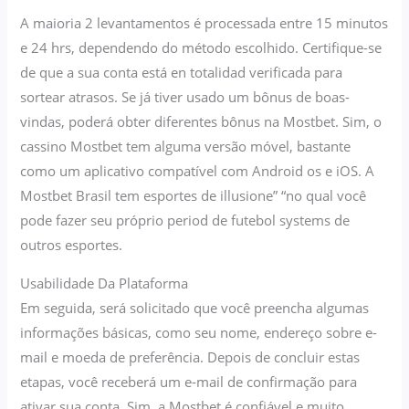
A maioria 2 levantamentos é processada entre 15 minutos
e 24 hrs, dependendo do método escolhido. Certifique-se
de que a sua conta está en totalidad verificada para
sortear atrasos. Se já tiver usado um bônus de boas-
vindas, poderá obter diferentes bônus na Mostbet. Sim, o
cassino Mostbet tem alguma versão móvel, bastante
como um aplicativo compatível com Android os e iOS. A
Mostbet Brasil tem esportes de illusione” “no qual você
pode fazer seu próprio period de futebol systems de
outros esportes.
Usabilidade Da Plataforma
Em seguida, será solicitado que você preencha algumas
informações básicas, como seu nome, endereço sobre e-
mail e moeda de preferência. Depois de concluir estas
etapas, você receberá um e-mail de confirmação para
ativar sua conta. Sim, a Mostbet é confiável e muito