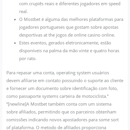
com crupiês reais e diferentes jogadores em speed
real.
O Mostbet é alguma das melhores plataformas para
jogadores portugueses que gostam sobre apostas
desportivas at the jogos de online casino online.
Estes eventos, gerados eletronicamente, estão
disponíveis na palma da mão vinte e quatro horas
por rato.
Para repasar uma conta, operating system usuários
devem afiliarse em contato possuindo o suporte ao cliente
e fornecer um documento sobre identificação com foto,
como passaporte systems carteira de motociclista.”
“[newline]A Mostbet também conta com um sistema
sobre afiliados, permitindo que os parceiros obtenham
comissões indicando novos apostadores para some sort
of plataforma. O metodo de afiliados proporciona