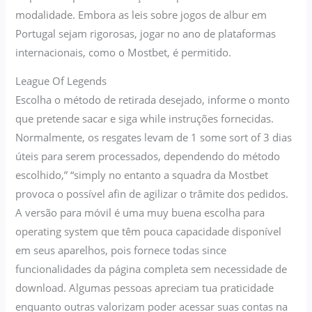
modalidade. Embora as leis sobre jogos de albur em
Portugal sejam rigorosas, jogar no ano de plataformas
internacionais, como o Mostbet, é permitido.
League Of Legends
Escolha o método de retirada desejado, informe o monto
que pretende sacar e siga while instruções fornecidas.
Normalmente, os resgates levam de 1 some sort of 3 dias
úteis para serem processados, dependendo do método
escolhido,” “simply no entanto a squadra da Mostbet
provoca o possível afin de agilizar o trâmite dos pedidos.
A versão para móvil é uma muy buena escolha para
operating system que têm pouca capacidade disponível
em seus aparelhos, pois fornece todas since
funcionalidades da página completa sem necessidade de
download. Algumas pessoas apreciam tua praticidade
enquanto outras valorizam poder acessar suas contas na