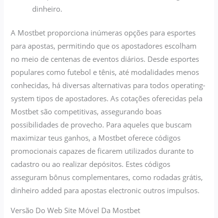
dinheiro.
A Mostbet proporciona inúmeras opções para esportes
para apostas, permitindo que os apostadores escolham
no meio de centenas de eventos diários. Desde esportes
populares como futebol e tênis, até modalidades menos
conhecidas, há diversas alternativas para todos operating-
system tipos de apostadores. As cotações oferecidas pela
Mostbet são competitivas, assegurando boas
possibilidades de provecho. Para aqueles que buscam
maximizar teus ganhos, a Mostbet oferece códigos
promocionais capazes de ficarem utilizados durante to
cadastro ou ao realizar depósitos. Estes códigos
asseguram bônus complementares, como rodadas grátis,
dinheiro added para apostas electronic outros impulsos.
Versão Do Web Site Móvel Da Mostbet