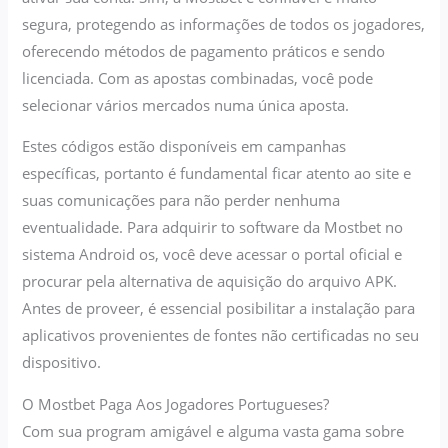
segura, protegendo as informações de todos os jogadores,
oferecendo métodos de pagamento práticos e sendo
licenciada. Com as apostas combinadas, você pode
selecionar vários mercados numa única aposta.
Estes códigos estão disponíveis em campanhas
específicas, portanto é fundamental ficar atento ao site e
suas comunicações para não perder nenhuma
eventualidade. Para adquirir to software da Mostbet no
sistema Android os, você deve acessar o portal oficial e
procurar pela alternativa de aquisição do arquivo APK.
Antes de proveer, é essencial posibilitar a instalação para
aplicativos provenientes de fontes não certificadas no seu
dispositivo.
O Mostbet Paga Aos Jogadores Portugueses?
Com sua program amigável e alguma vasta gama sobre