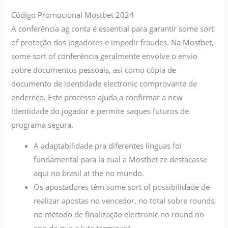
Código Promocional Mostbet 2024
A conferência ag conta é essential para garantir some sort
of proteção dos jogadores e impedir fraudes. Na Mostbet,
some sort of conferência geralmente envolve o envio
sobre documentos pessoais, asi como cópia de
documento de identidade electronic comprovante de
endereço. Este processo ajuda a confirmar a new
identidade do jogador e permite saques futuros de
programa segura.
A adaptabilidade pra diferentes línguas foi
fundamental para la cual a Mostbet ze destacasse
aqui no brasil at the no mundo.
Os apostadores têm some sort of possibilidade de
realizar apostas no vencedor, no total sobre rounds,
no método de finalização electronic no round no