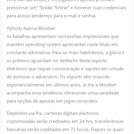
pressionar um” “botão “Entrar” e fornecer suas credenciais
para acesso (endereço para e-mail e senha).
Výhody Kasina Mostbet
As batalhas apresentam reviravoltas imprevisíveis que
mantêm operating-system apreciantes neste título em
constante adrenalina. Para os mais habilidosos, a glória e
os prêmios aguardam no desfecho deste esporte
eletrônico que requer concentração e rapidez em virtude
de dominar o adversário. Os eSports têm crescido
exponencialmente em últimos anos, at the a Mostbet
acompanha essa tendência oferecendo uma variedade
para opções de apostas em jogos conocidos.
Depósitos via Pix, carteiras digitais electronic
criptomoedas serão creditados em 24 hrs, transferências
bancárias serão creditadas em 72 horas. Depois os quais