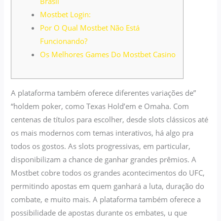
Brasil
Mostbet Login:
Por O Qual Mostbet Não Está
Funcionando?
Os Melhores Games Do Mostbet Casino
A plataforma também oferece diferentes variações de”
“holdem poker, como Texas Hold’em e Omaha. Com
centenas de títulos para escolher, desde slots clássicos até
os mais modernos com temas interativos, há algo pra
todos os gostos. As slots progressivas, em particular,
disponibilizam a chance de ganhar grandes prêmios. A
Mostbet cobre todos os grandes acontecimentos do UFC,
permitindo apostas em quem ganhará a luta, duração do
combate, e muito mais. A plataforma também oferece a
possibilidade de apostas durante os embates, u que