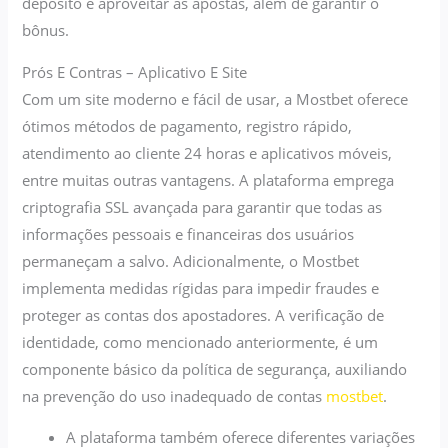
depósito e aproveitar as apostas, além de garantir o
bônus.
Prós E Contras – Aplicativo E Site
Com um site moderno e fácil de usar, a Mostbet oferece
ótimos métodos de pagamento, registro rápido,
atendimento ao cliente 24 horas e aplicativos móveis,
entre muitas outras vantagens. A plataforma emprega
criptografia SSL avançada para garantir que todas as
informações pessoais e financeiras dos usuários
permaneçam a salvo. Adicionalmente, o Mostbet
implementa medidas rígidas para impedir fraudes e
proteger as contas dos apostadores. A verificação de
identidade, como mencionado anteriormente, é um
componente básico da política de segurança, auxiliando
na prevenção do uso inadequado de contas
mostbet
.
A plataforma também oferece diferentes variações