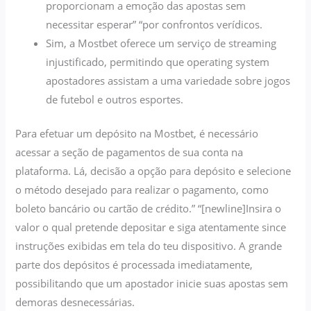
proporcionam a emoção das apostas sem
necessitar esperar” “por confrontos verídicos.
Sim, a Mostbet oferece um serviço de streaming
injustificado, permitindo que operating system
apostadores assistam a uma variedade sobre jogos
de futebol e outros esportes.
Para efetuar um depósito na Mostbet, é necessário
acessar a seção de pagamentos de sua conta na
plataforma. Lá, decisão a opção para depósito e selecione
o método desejado para realizar o pagamento, como
boleto bancário ou cartão de crédito.” “[newline]Insira o
valor o qual pretende depositar e siga atentamente since
instruções exibidas em tela do teu dispositivo. A grande
parte dos depósitos é processada imediatamente,
possibilitando que um apostador inicie suas apostas sem
demoras desnecessárias.