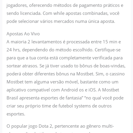
jogadores, oferecendo métodos de pagamento práticos e
sendo licenciada. Com while apostas combinadas, você
pode selecionar vários mercados numa única aposta.
Apostas Ao Vivo
A maioria 2 levantamentos é processada entre 15 min e
24 hrs, dependendo do método escolhido. Certifique-se
para que a tua conta está completamente verificada para
sortear atrasos. Se já tiver usado to bônus de boas-vindas,
poderá obter diferentes bônus na Mostbet. Sim, o cassino
Mostbet tem alguma versão móvel, bastante como um
aplicativo compatível com Android os e iOS. A Mostbet
Brasil apresenta esportes de fantasia” “no qual você pode
criar seu próprio time de futebol systems de outros
esportes.
O popular jogo Dota 2, pertencente ao gênero multi-