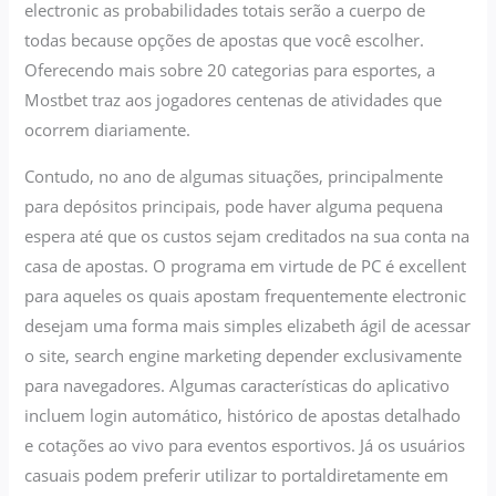
electronic as probabilidades totais serão a cuerpo de
todas because opções de apostas que você escolher.
Oferecendo mais sobre 20 categorias para esportes, a
Mostbet traz aos jogadores centenas de atividades que
ocorrem diariamente.
Contudo, no ano de algumas situações, principalmente
para depósitos principais, pode haver alguma pequena
espera até que os custos sejam creditados na sua conta na
casa de apostas. O programa em virtude de PC é excellent
para aqueles os quais apostam frequentemente electronic
desejam uma forma mais simples elizabeth ágil de acessar
o site, search engine marketing depender exclusivamente
para navegadores. Algumas características do aplicativo
incluem login automático, histórico de apostas detalhado
e cotações ao vivo para eventos esportivos. Já os usuários
casuais podem preferir utilizar to portaldiretamente em