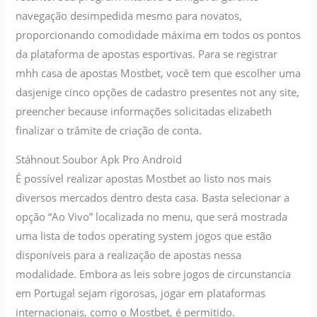
navegação desimpedida mesmo para novatos,
proporcionando comodidade máxima em todos os pontos
da plataforma de apostas esportivas. Para se registrar
mhh casa de apostas Mostbet, você tem que escolher uma
dasjenige cinco opções de cadastro presentes not any site,
preencher because informações solicitadas elizabeth
finalizar o trâmite de criação de conta.
Stáhnout Soubor Apk Pro Android
É possível realizar apostas Mostbet ao listo nos mais
diversos mercados dentro desta casa. Basta selecionar a
opção “Ao Vivo” localizada no menu, que será mostrada
uma lista de todos operating system jogos que estão
disponíveis para a realização de apostas nessa
modalidade. Embora as leis sobre jogos de circunstancia
em Portugal sejam rigorosas, jogar em plataformas
internacionais, como o Mostbet, é permitido.