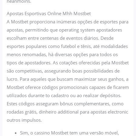
néanmoins.
Apostas Esportivas Online Mhh Mostbet
A Mostbet proporciona inúmeras opções de esportes para
apostas, permitindo que operating system apostadores
escolham entre centenas de eventos diários. Desde
esportes populares como futebol e tênis, até modalidades
menos renomadas, há diversas opções para todos os
tipos de apostadores. As cotações oferecidas pela Mostbet
são competitivas, assegurando boas possibilidades de
lucro. Para aqueles que buscam maximizar seus ganhos, a
Mostbet oferece códigos promocionais capazes de ficarem
utilizados durante to cadastro ou ao realizar depósitos.
Estes códigos asseguram bônus complementares, como
rodadas grátis, dinheiro additional para apostas electronic
outros impulsos.
Sim, o cassino Mostbet tem uma versão móvel,