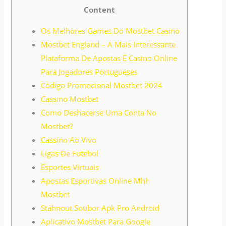
Content
Os Melhores Games Do Mostbet Casino
Mostbet England – A Mais Interessante
Plataforma De Apostas E Casino Online
Para Jogadores Portugueses
Código Promocional Mostbet 2024
Cassino Mostbet
Como Deshacerse Uma Conta No
Mostbet?
Cassino Ao Vivo
Ligas De Futebol
Esportes Virtuais
Apostas Esportivas Online Mhh
Mostbet
Stáhnout Soubor Apk Pro Android
Aplicativo Mostbet Para Google