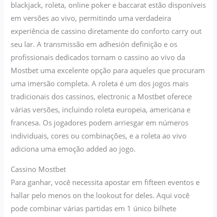
blackjack, roleta, online poker e baccarat estão disponíveis
em versões ao vivo, permitindo uma verdadeira
experiência de cassino diretamente do conforto carry out
seu lar. A transmissão em adhesión definição e os
profissionais dedicados tornam o cassino ao vivo da
Mostbet uma excelente opção para aqueles que procuram
uma imersão completa. A roleta é um dos jogos mais
tradicionais dos cassinos, electronic a Mostbet oferece
várias versões, incluindo roleta europeia, americana e
francesa. Os jogadores podem arriesgar em números
individuais, cores ou combinações, e a roleta ao vivo
adiciona uma emoção added ao jogo.
Cassino Mostbet
Para ganhar, você necessita apostar em fifteen eventos e
hallar pelo menos on the lookout for deles. Aqui você
pode combinar várias partidas em 1 único bilhete