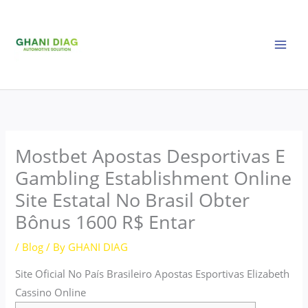
Skip
to
content
Mostbet Apostas Desportivas E
Gambling Establishment Online
Site Estatal No Brasil Obter
Bônus 1600 R$ Entar
/
Blog
/ By
GHANI DIAG
Site Oficial No País Brasileiro Apostas Esportivas Elizabeth
Cassino Online