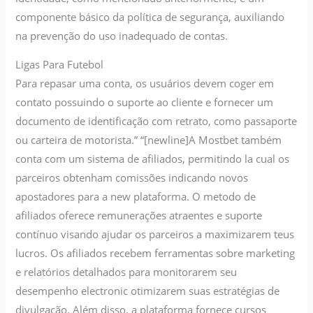
componente básico da política de segurança, auxiliando
na prevenção do uso inadequado de contas.
Ligas Para Futebol
Para repasar uma conta, os usuários devem coger em
contato possuindo o suporte ao cliente e fornecer um
documento de identificação com retrato, como passaporte
ou carteira de motorista.” “[newline]A Mostbet também
conta com um sistema de afiliados, permitindo la cual os
parceiros obtenham comissões indicando novos
apostadores para a new plataforma. O metodo de
afiliados oferece remunerações atraentes e suporte
contínuo visando ajudar os parceiros a maximizarem teus
lucros. Os afiliados recebem ferramentas sobre marketing
e relatórios detalhados para monitorarem seu
desempenho electronic otimizarem suas estratégias de
divulgação. Além disso, a plataforma fornece cursos