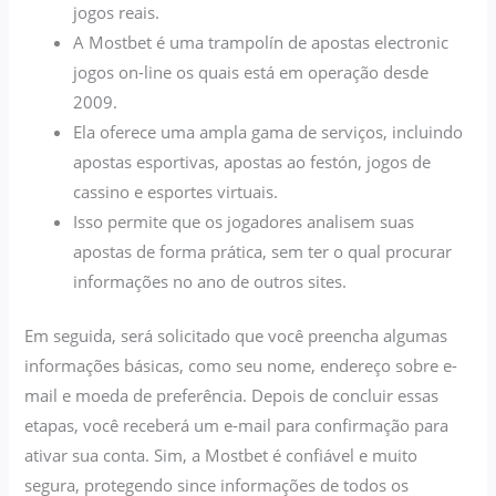
jogos reais.
A Mostbet é uma trampolín de apostas electronic
jogos on-line os quais está em operação desde
2009.
Ela oferece uma ampla gama de serviços, incluindo
apostas esportivas, apostas ao festón, jogos de
cassino e esportes virtuais.
Isso permite que os jogadores analisem suas
apostas de forma prática, sem ter o qual procurar
informações no ano de outros sites.
Em seguida, será solicitado que você preencha algumas
informações básicas, como seu nome, endereço sobre e-
mail e moeda de preferência. Depois de concluir essas
etapas, você receberá um e-mail para confirmação para
ativar sua conta. Sim, a Mostbet é confiável e muito
segura, protegendo since informações de todos os