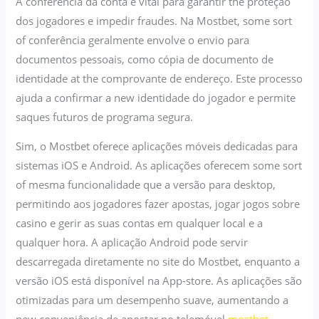
A conferência da conta é vital para garantir the proteção
dos jogadores e impedir fraudes. Na Mostbet, some sort
of conferência geralmente envolve o envio para
documentos pessoais, como cópia de documento de
identidade at the comprovante de endereço. Este processo
ajuda a confirmar a new identidade do jogador e permite
saques futuros de programa segura.
Sim, o Mostbet oferece aplicações móveis dedicadas para
sistemas iOS e Android. As aplicações oferecem some sort
of mesma funcionalidade que a versão para desktop,
permitindo aos jogadores fazer apostas, jogar jogos sobre
casino e gerir as suas contas em qualquer local e a
qualquer hora. A aplicação Android pode servir
descarregada diretamente no site do Mostbet, enquanto a
versão iOS está disponível na App-store. As aplicações são
otimizadas para um desempenho suave, aumentando a