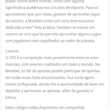
player online battle market, conta com alguma
significativa audiência nos circuitos de eSports. Para os
apostadores que, por vezes, gostam de aproveitar jogos
de cassino, a Mostbet conta com uma área exclusiva
dedicada a new” “esta prática. Também se trouve um
cassino ao vivo que les permite aproveitar algunos jogos
com jogadores reais espalhados ao redor do planeta.
Cassino
O UFC é a competição mais proeminente entre as artes
marciais, com eventos realizados em todo o mundo. Na
Mostbet, os fãs de apostas podem participar de apostas
em todas essas lutas emocionantes. Sua conta agora
estará configurada, dando-lhe a oportunidade de fazer um
depósito e aproveitar as apostas, além de garantir o
bônus.
Estes códigos estão disponíveis em campanhas