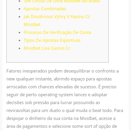
Site Oficial De Uma Mostbet No Brasil
Apostas Combinadas
Jak Dosáhnout Výhry V Kasinu Cz
Mostbet
Processo De Verificação De Conta
Tipos De Apostas Esportivas
Mostbet Live Casino Cz
Fatores inesperados podem desequilibrar o confronto a
new qualquer instante, abrindo espaço para apostas
arriscadas com chances elevadas de sucesso. É preciso
seguir de perto operating-system lances e adoptar
decisões sob pressão para lucrar possuindo as
reviravoltas para um duelo o qual muda o beat todo. Para
despojar o dinheiro da sua conta na Mostbet, acesse a
área de pagamentos e selecione some sort of opção de