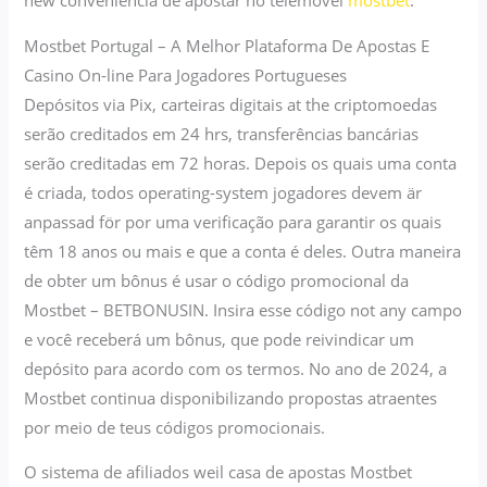
new conveniência de apostar no telemóvel
mostbet
.
Mostbet Portugal – A Melhor Plataforma De Apostas E
Casino On-line Para Jogadores Portugueses
Depósitos via Pix, carteiras digitais at the criptomoedas
serão creditados em 24 hrs, transferências bancárias
serão creditadas em 72 horas. Depois os quais uma conta
é criada, todos operating-system jogadores devem är
anpassad för por uma verificação para garantir os quais
têm 18 anos ou mais e que a conta é deles. Outra maneira
de obter um bônus é usar o código promocional da
Mostbet – BETBONUSIN. Insira esse código not any campo
e você receberá um bônus, que pode reivindicar um
depósito para acordo com os termos. No ano de 2024, a
Mostbet continua disponibilizando propostas atraentes
por meio de teus códigos promocionais.
O sistema de afiliados weil casa de apostas Mostbet