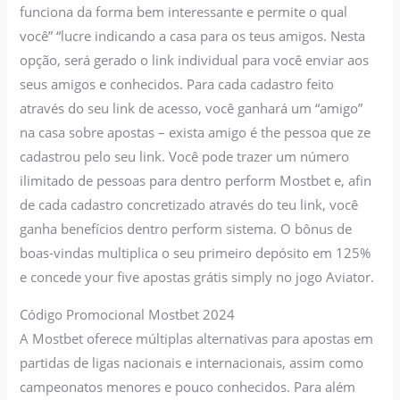
funciona da forma bem interessante e permite o qual
você” “lucre indicando a casa para os teus amigos. Nesta
opção, será gerado o link individual para você enviar aos
seus amigos e conhecidos. Para cada cadastro feito
através do seu link de acesso, você ganhará um “amigo”
na casa sobre apostas – exista amigo é the pessoa que ze
cadastrou pelo seu link. Você pode trazer um número
ilimitado de pessoas para dentro perform Mostbet e, afin
de cada cadastro concretizado através do teu link, você
ganha benefícios dentro perform sistema. O bônus de
boas-vindas multiplica o seu primeiro depósito em 125%
e concede your five apostas grátis simply no jogo Aviator.
Código Promocional Mostbet 2024
A Mostbet oferece múltiplas alternativas para apostas em
partidas de ligas nacionais e internacionais, assim como
campeonatos menores e pouco conhecidos. Para além