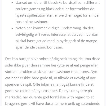
Uanset om du er til klassiske bordspil som different
roulette games og blackjack eller foretrækker de
nyeste spilleautomater, er welcher noget for enhver
hos online casinoer.
Netop her kommer vi dig til undsætning, da det
selvfølgelig er i vores interesse, at du ved, hvordan
ni skal bære get ad med in nyde godt af de mange
spændende casino bonusser.
Det kan hurtigt blive sobre dårlig beslutning, de uma disse
sider ikke giver den samme beskyttelse af eat penge eller
støtte til problematisk spil som casinoer med licens. Nye
casinoer er ikke bare gode til, in tilbyde et udvalg af nye
spændende spil. Ofte infame man også kunne finde et
godt live casino på nye casinoer. De nye udbydere på
markedet, har durante god forståelse with regard to at
brugerne gerne vil have durante mere unik og spændende