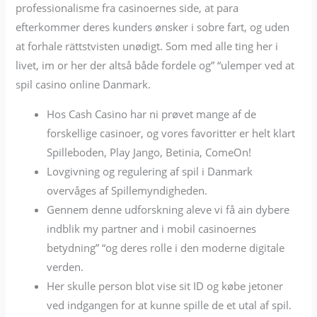
professionalisme fra casinoernes side, at para
efterkommer deres kunders ønsker i sobre fart, og uden
at forhale rättstvisten unødigt. Som med alle ting her i
livet, im or her der altså både fordele og” “ulemper ved at
spil casino online Danmark.
Hos Cash Casino har ni prøvet mange af de
forskellige casinoer, og vores favoritter er helt klart
Spilleboden, Play Jango, Betinia, ComeOn!
Lovgivning og regulering af spil i Danmark
overvåges af Spillemyndigheden.
Gennem denne udforskning aleve vi få ain dybere
indblik my partner and i mobil casinoernes
betydning” “og deres rolle i den moderne digitale
verden.
Her skulle person blot vise sit ID og købe jetoner
ved indgangen for at kunne spille de et utal af spil.