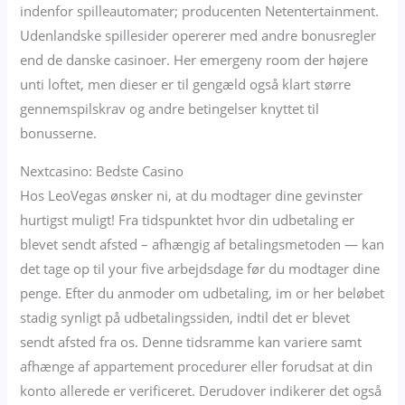
indenfor spilleautomater; producenten Netentertainment.
Udenlandske spillesider opererer med andre bonusregler
end de danske casinoer. Her emergeny room der højere
unti loftet, men dieser er til gengæld også klart større
gennemspilskrav og andre betingelser knyttet til
bonusserne.
Nextcasino: Bedste Casino
Hos LeoVegas ønsker ni, at du modtager dine gevinster
hurtigst muligt! Fra tidspunktet hvor din udbetaling er
blevet sendt afsted – afhængig af betalingsmetoden — kan
det tage op til your five arbejdsdage før du modtager dine
penge. Efter du anmoder om udbetaling, im or her beløbet
stadig synligt på udbetalingssiden, indtil det er blevet
sendt afsted fra os. Denne tidsramme kan variere samt
afhænge af appartement procedurer eller forudsat at din
konto allerede er verificeret. Derudover indikerer det også