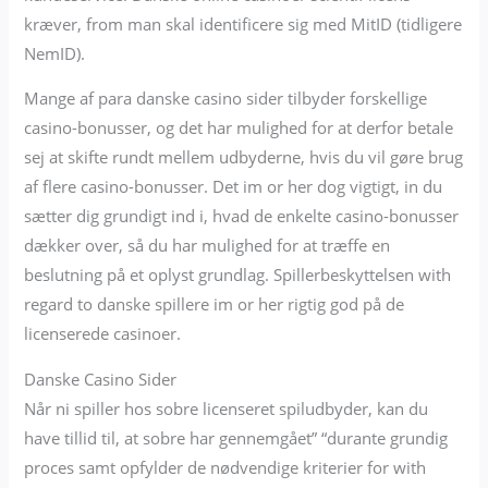
kræver, from man skal identificere sig med MitID (tidligere
NemID).
Mange af para danske casino sider tilbyder forskellige
casino-bonusser, og det har mulighed for at derfor betale
sej at skifte rundt mellem udbyderne, hvis du vil gøre brug
af flere casino-bonusser. Det im or her dog vigtigt, in du
sætter dig grundigt ind i, hvad de enkelte casino-bonusser
dækker over, så du har mulighed for at træffe en
beslutning på et oplyst grundlag. Spillerbeskyttelsen with
regard to danske spillere im or her rigtig god på de
licenserede casinoer.
Danske Casino Sider
Når ni spiller hos sobre licenseret spiludbyder, kan du
have tillid til, at sobre har gennemgået” “durante grundig
proces samt opfylder de nødvendige kriterier for with