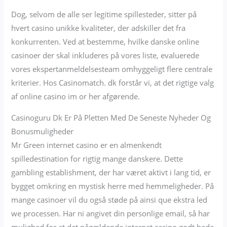
Dog, selvom de alle ser legitime spillesteder, sitter på
hvert casino unikke kvaliteter, der adskiller det fra
konkurrenten. Ved at bestemme, hvilke danske online
casinoer der skal inkluderes på vores liste, evaluerede
vores ekspertanmeldelsesteam omhyggeligt flere centrale
kriterier. Hos Casinomatch. dk forstår vi, at det rigtige valg
af online casino im or her afgørende.
Casinoguru Dk Er På Pletten Med De Seneste Nyheder Og
Bonusmuligheder
Mr Green internet casino er en almenkendt
spilledestination for rigtig mange danskere. Dette
gambling establishment, der har været aktivt i lang tid, er
bygget omkring en mystisk herre med hemmeligheder. På
mange casinoer vil du også støde på ainsi que ekstra led
we processen. Har ni angivet din personlige email, så har
mulighed for at det pågældende internet casino godt bede