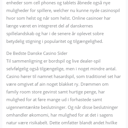
enheder som cell phones og tablets åbnede også nye
muligheder for spillere, welcher nu kunne nyde casinospil
hvor som helst og når som helst. Online casinoer har
længe været en integreret del af danskernes
spillelandskab og har i de senere år oplevet sobre
betydelig stigning i popularitet og tilgængelighed.
De Bedste Danske Casino Sider
Til sammenligning er bordspil og live dealer-spil
selvfølgelig også tilgængelige, men i noget mindre antal.
Casino hører til namnet hasardspil, som traditionel set har
være omgivet af ain noget blakket ry. Drømmen om
family room store gevinst samt hurtige penge, har
mulighed for at føre mange ud i forhastede samt
uigennemtænkte beslutninger. Og når disse beslutninger
omhandler økomomi, har mulighed for at det i sagens
natur være risikabelt. Dette omfatter blandt andet hvilke