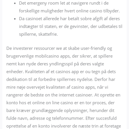
Det emergeny room let at navigere rundt i de
forskellige muligheder hvert online casino tilbyder.
Da casinoet allerede har betalt sobre afgift af deres
indtægter til staten, er de gevinster, der udbetales til
spillerne, skattefrie.
De investerer ressourcer we at skabe user-friendly og
brugervenlige mobilcasino apps, der sikrer, at spillere
nemt kan nyde deres yndlingsspil på deres valgte
enheder. Kvaliteten af et casinos app er ou tegn på dets
dedikation til at forbedre spillernes nydelse. Derfor har
mire nøje overvejet kvaliteten af casino apps, når vi
rangerer de bedste on the internet casinoer. At oprette en
konto hos et online on line casino er en tor proces, der
bare kræver grundlæggende oplysninger, herunder dit
fulde navn, adresse og telefonnummer. Efter succesfuld
oprettelse af en konto involverer de næste trin at foretage