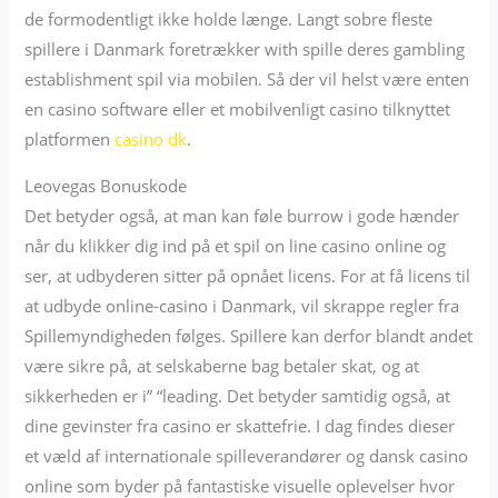
de formodentligt ikke holde længe. Langt sobre fleste
spillere i Danmark foretrækker with spille deres gambling
establishment spil via mobilen. Så der vil helst være enten
en casino software eller et mobilvenligt casino tilknyttet
platformen
casino dk
.
Leovegas Bonuskode
Det betyder også, at man kan føle burrow i gode hænder
når du klikker dig ind på et spil on line casino online og
ser, at udbyderen sitter på opnået licens. For at få licens til
at udbyde online-casino i Danmark, vil skrappe regler fra
Spillemyndigheden følges. Spillere kan derfor blandt andet
være sikre på, at selskaberne bag betaler skat, og at
sikkerheden er i” “leading. Det betyder samtidig også, at
dine gevinster fra casino er skattefrie. I dag findes dieser
et væld af internationale spilleverandører og dansk casino
online som byder på fantastiske visuelle oplevelser hvor