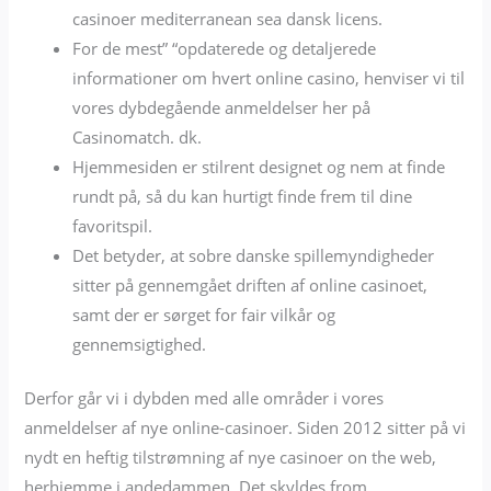
casinoer mediterranean sea dansk licens.
For de mest” “opdaterede og detaljerede
informationer om hvert online casino, henviser vi til
vores dybdegående anmeldelser her på
Casinomatch. dk.
Hjemmesiden er stilrent designet og nem at finde
rundt på, så du kan hurtigt finde frem til dine
favoritspil.
Det betyder, at sobre danske spillemyndigheder
sitter på gennemgået driften af online casinoet,
samt der er sørget for fair vilkår og
gennemsigtighed.
Derfor går vi i dybden med alle områder i vores
anmeldelser af nye online-casinoer. Siden 2012 sitter på vi
nydt en heftig tilstrømning af nye casinoer on the web,
herhjemme i andedammen. Det skyldes from