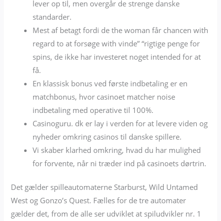
lever op til, men overgår de strenge danske
standarder.
Mest af betagt fordi de the woman får chancen with
regard to at forsøge with vinde” “rigtige penge for
spins, de ikke har investeret noget intended for at
få.
En klassisk bonus ved første indbetaling er en
matchbonus, hvor casinoet matcher noise
indbetaling med operative til 100%.
Casinoguru. dk er lay i verden for at levere viden og
nyheder omkring casinos til danske spillere.
Vi skaber klarhed omkring, hvad du har mulighed
for forvente, når ni træder ind på casinoets dørtrin.
Det gælder spilleautomaterne Starburst, Wild Untamed
West og Gonzo’s Quest. Fælles for de tre automater
gælder det, from de alle ser udviklet at spiludvikler nr. 1