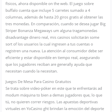
físicos, ahora disponible on the web. El juego sobre
buffalo cuenta que incluye 5 carretes sumado a 4
columnas, además de hasta 20 giros gratis al obtener las
tres monedas. En comparación, cuando se desea jugar Big
Striper Bonanza Megaways um alguna tragamonedas
disadvantage dinero real, mis casinos solicitarán some
sort of los usuarios la cual ingresen a tus cuentas o
registren una nueva. La atención al consumidor debe ser
eficiente y estar disponible en tiempo real, asegurando
que los jugadores reciban are generally ayuda que
necesitan cuando la necesitan.
Juegos De Mesa Para Casino Gratuitos
Se trata sobre video-póker en este que te enfrentarás ad
modum máquina to bien a demas jugadores que, lo que
tú, no quieren correr riesgos. Las apuestas deportivas
virtuales en YoCasino ght brindan la emoción del deporte