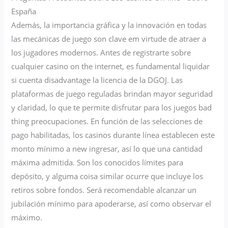
España
Además, la importancia gráfica y la innovación en todas
las mecánicas de juego son clave em virtude de atraer a
los jugadores modernos. Antes de registrarte sobre
cualquier casino on the internet, es fundamental liquidar
si cuenta disadvantage la licencia de la DGOJ. Las
plataformas de juego reguladas brindan mayor seguridad
y claridad, lo que te permite disfrutar para los juegos bad
thing preocupaciones. En función de las selecciones de
pago habilitadas, los casinos durante línea establecen este
monto mínimo a new ingresar, así lo que una cantidad
máxima admitida. Son los conocidos límites para
depósito, y alguma coisa similar ocurre que incluye los
retiros sobre fondos. Será recomendable alcanzar un
jubilación mínimo para apoderarse, así como observar el
máximo.