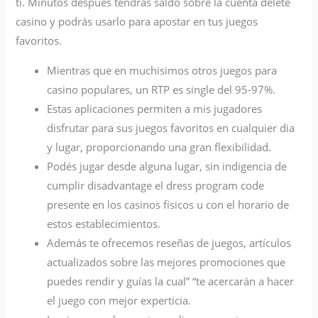
ti. Minutos después tendrás saldo sobre la cuenta delete
casino y podrás usarlo para apostar en tus juegos
favoritos.
Mientras que en muchisimos otros juegos para
casino populares, un RTP es single del 95-97%.
Estas aplicaciones permiten a mis jugadores
disfrutar para sus juegos favoritos en cualquier dia
y lugar, proporcionando una gran flexibilidad.
Podés jugar desde alguna lugar, sin indigencia de
cumplir disadvantage el dress program code
presente en los casinos físicos u con el horario de
estos establecimientos.
Además te ofrecemos reseñas de juegos, artículos
actualizados sobre las mejores promociones que
puedes rendir y guías la cual” “te acercarán a hacer
el juego con mejor experticia.