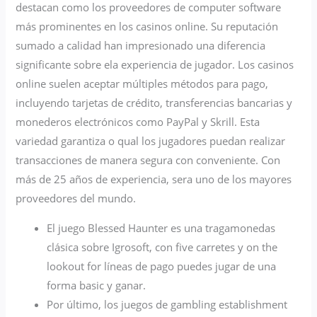
destacan como los proveedores de computer software
más prominentes en los casinos online. Su reputación
sumado a calidad han impresionado una diferencia
significante sobre ela experiencia de jugador. Los casinos
online suelen aceptar múltiples métodos para pago,
incluyendo tarjetas de crédito, transferencias bancarias y
monederos electrónicos como PayPal y Skrill. Esta
variedad garantiza o qual los jugadores puedan realizar
transacciones de manera segura con conveniente. Con
más de 25 años de experiencia, sera uno de los mayores
proveedores del mundo.
El juego Blessed Haunter es una tragamonedas
clásica sobre Igrosoft, con five carretes y on the
lookout for líneas de pago puedes jugar de una
forma basic y ganar.
Por último, los juegos de gambling establishment