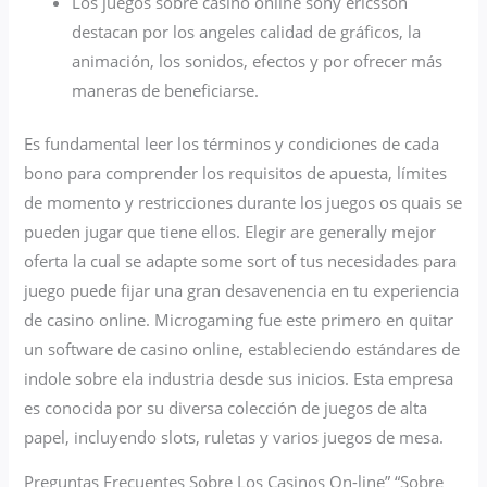
Los juegos sobre casino online sony ericsson
destacan por los angeles calidad de gráficos, la
animación, los sonidos, efectos y por ofrecer más
maneras de beneficiarse.
Es fundamental leer los términos y condiciones de cada
bono para comprender los requisitos de apuesta, límites
de momento y restricciones durante los juegos os quais se
pueden jugar que tiene ellos. Elegir are generally mejor
oferta la cual se adapte some sort of tus necesidades para
juego puede fijar una gran desavenencia en tu experiencia
de casino online. Microgaming fue este primero en quitar
un software de casino online, estableciendo estándares de
indole sobre ela industria desde sus inicios. Esta empresa
es conocida por su diversa colección de juegos de alta
papel, incluyendo slots, ruletas y varios juegos de mesa.
Preguntas Frecuentes Sobre Los Casinos On-line” “Sobre