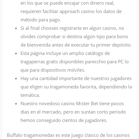
en los que se puede encajar con dinero real,
requieren facilitar approach casino los datos de
método para pago.
Si al final chooses registrarte en algun casino, no
olvides comprobar si destina algún tipo para bono
de bienvenida antes de executar tu primer depósito.
Esta página incluye un amplio catálogo de
tragaperras gratis disponibles parecchio para PC lo
que para dispositivos móviles.
Hay una cantidad importante de nuestros jugadores
que eligen su tragamoneda favorita, dependiendo la
temática.
Nuestro novedoso casino Mister Bet tiene pocos
dias en el mercado, pero en suntan corto período
hemos conseguido cientos de jugadores.
Buffalo tragamonedas es este juego clásico de los casinos