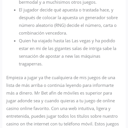
bermodal y a muchisimos otros juegos.
El jugador decide qué apuesta o trastada hace, y
después de colocar la apuesta un generador sobre
número aleatorio (RNG) decide el número, carta o
combinación vencedora.
Quien ha viajado hasta las Las vegas y ha podido
estar en mi de las gigantes salas de intriga sabe la
sensación de apostar a new las máquinas
tragaperras.
Empieza a jugar ya the cualquiera de mis juegos de una
lista de más arriba o continúa leyendo para informarte
más a dinero. Mr Bet afin de móviles es superior para
jugar adonde sea y cuando quieras a tu juego de online
casino online favorito. Con una web intuitiva, ligera y
entretenida, puedes jugar todos los títulos sobre nuestro
casino on the internet con tu teléfono móvil. Estos juegos