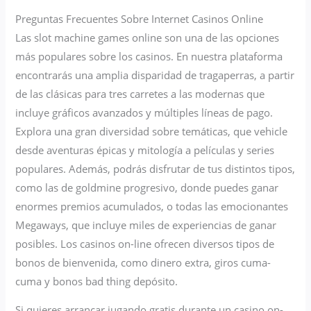
Preguntas Frecuentes Sobre Internet Casinos Online
Las slot machine games online son una de las opciones
más populares sobre los casinos. En nuestra plataforma
encontrarás una amplia disparidad de tragaperras, a partir
de las clásicas para tres carretes a las modernas que
incluye gráficos avanzados y múltiples líneas de pago.
Explora una gran diversidad sobre temáticas, que vehicle
desde aventuras épicas y mitología a películas y series
populares. Además, podrás disfrutar de tus distintos tipos,
como las de goldmine progresivo, donde puedes ganar
enormes premios acumulados, o todas las emocionantes
Megaways, que incluye miles de experiencias de ganar
posibles. Los casinos on-line ofrecen diversos tipos de
bonos de bienvenida, como dinero extra, giros cuma-
cuma y bonos bad thing depósito.
Si quieres arrancar jugando gratis durante un casino on-