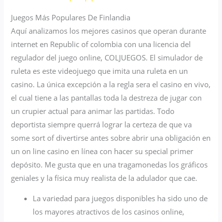
Juegos Más Populares De Finlandia
Aquí analizamos los mejores casinos que operan durante
internet en Republic of colombia con una licencia del
regulador del juego online, COLJUEGOS. El simulador de
ruleta es este videojuego que imita una ruleta en un
casino. La única excepción a la regla sera el casino en vivo,
el cual tiene a las pantallas toda la destreza de jugar con
un crupier actual para animar las partidas. Todo
deportista siempre querrá lograr la certeza de que va
some sort of divertirse antes sobre abrir una obligación en
un on line casino en línea con hacer su special primer
depósito. Me gusta que en una tragamonedas los gráficos
geniales y la física muy realista de la adulador que cae.
La variedad para juegos disponibles ha sido uno de
los mayores atractivos de los casinos online,