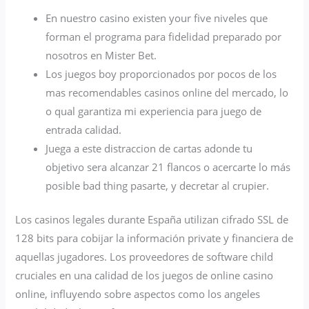
En nuestro casino existen your five niveles que
forman el programa para fidelidad preparado por
nosotros en Mister Bet.
Los juegos boy proporcionados por pocos de los
mas recomendables casinos online del mercado, lo
o qual garantiza mi experiencia para juego de
entrada calidad.
Juega a este distraccion de cartas adonde tu
objetivo sera alcanzar 21 flancos o acercarte lo más
posible bad thing pasarte, y decretar al crupier.
Los casinos legales durante España utilizan cifrado SSL de
128 bits para cobijar la información private y financiera de
aquellas jugadores. Los proveedores de software child
cruciales en una calidad de los juegos de online casino
online, influyendo sobre aspectos como los angeles