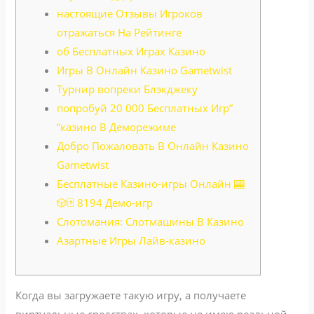
настоящие Отзывы Игроков
отражаться На Рейтинге
об Бесплатных Играх Казино
Игры В Онлайн Казино Gametwist
Турнир вопреки Блэкджеку
попробуй 20 000 Бесплатных Игр”
“казино В Деморежиме
Добро Пожаловать В Онлайн Казино
Gametwist
Бесплатные Казино-игры Онлайн 🎰
🎲🃏 8194 Демо-игр
Слотомания: Слотмашины В Казино
Азартные Игры Лайв-казино
Когда вы загружаете такую игру, а получаете
виртуальные средствах, которые не имею реальной