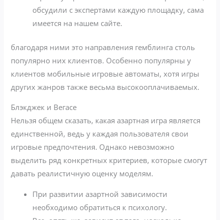
обсудили с экспертами каждую площадку, сама
имеется на нашем сайте.
благодаря ними это направления гемблинга столь
популярно них клиентов. Особенно популярны у
клиентов мобильные игровые автоматы, хотя игры
других жанров также весьма высокооплачиваемых.
Блэкджек и Вегасе
Нельзя общем сказать, какая азартная игра является
единственной, ведь у каждая пользователя свои
игровые предпочтения. Однако невозможно
выделить ряд конкретных критериев, которые смогут
давать реалистичную оценку моделям.
При развитии азартной зависимости
необходимо обратиться к психологу.