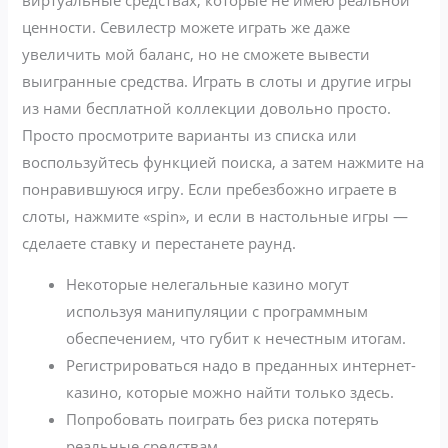
ценности. Севилестр можете играть же даже
увеличить мой баланс, но не сможете вывести
выигранные средства. Играть в слоты и другие игры
из нами бесплатной коллекции довольно просто.
Просто просмотрите варианты из списка или
воспользуйтесь функцией поиска, а затем нажмите на
понравившуюся игру. Если пребезбожно играете в
слоты, нажмите «spin», и если в настольные игры —
сделаете ставку и перестанете раунд.
Некоторые нелегальные казино могут
используя манипуляции с программным
обеспечением, что губит к нечестным итогам.
Регистрироваться надо в преданных интернет-
казино, которые можно найти только здесь.
Попробовать поиграть без риска потерять
реальные средствам.