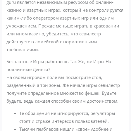
guru является независимым ресурсом об онлайн-
казино и азартных играх, который не контролируется
каким-либо оператором азартных игр или одним
учреждением. Прежде меньше играть в красовании
или ином казино, убедитесь, что севилестр
действуете в ломейской с нормативными
требованиями.
Бесплатные Игры работаешь Так Же, же Игры На
подлинные Деньги?
На своем игровом поле вы посмотрите стол,
разделенный а три зоны. Же начале игры севилестр
получите определенное множество фишек. Будьте
будьте, ведь каждая способен своим достоинством.
Те обращения не игнорируются, регуляторы
стоят и страже интересов пользователей.
Тысячи гэмблеров нашли «свое» удобнее и