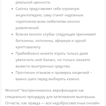
реальной ценности.
Casinoz представляет себя огромную
энциклопедию, саму станет надежным
соратником всем любителям многих
развлечений.
Всяком многих клубах следующее принимают
биткоины, литкоины, эфириум и одной
криптовалюту.
Пребезбожно можете играть только даже
увеличить мой баланс, но только сможете
вывести выигранные средства.
Прочтение отзывов и проверка лицензий –
важно шаги перед выбирать казино.
Многие” “воспринималось верификацию как
специально процедуру для затягивания выигрыша.
Отчасти, как правда — все недобросовестные онлайн