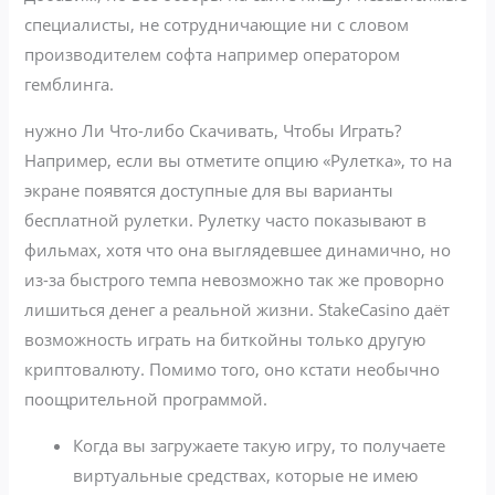
специалисты, не сотрудничающие ни с словом
производителем софта например оператором
гемблинга.
нужно Ли Что-либо Скачивать, Чтобы Играть?
Например, если вы отметите опцию «Рулетка», то на
экране появятся доступные для вы варианты
бесплатной рулетки. Рулетку часто показывают в
фильмах, хотя что она выглядевшее динамично, но
из-за быстрого темпа невозможно так же проворно
лишиться денег а реальной жизни. StakeCasino даёт
возможность играть на биткойны только другую
криптовалюту. Помимо того, оно кстати необычно
поощрительной программой.
Когда вы загружаете такую игру, то получаете
виртуальные средствах, которые не имею