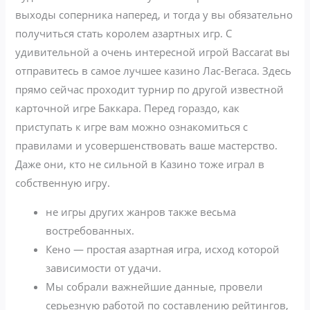
выходы соперника наперед, и тогда у вы обязательно
получиться стать королем азартных игр. С
удивительной а очень интересной игрой Baccarat вы
отправитесь в самое лучшее казино Лас-Вегаса. Здесь
прямо сейчас проходит турнир по другой известной
карточной игре Баккара. Перед гораздо, как
приступать к игре вам можно ознакомиться с
правилами и усовершенствовать ваше мастерство.
Даже они, кто не сильной в Казино тоже играл в
собственную игру.
не игры других жанров также весьма
востребованных.
Кено — простая азартная игра, исход которой
зависимости от удачи.
Мы собрали важнейшие данные, провели
серьезную работой по составлению рейтингов,