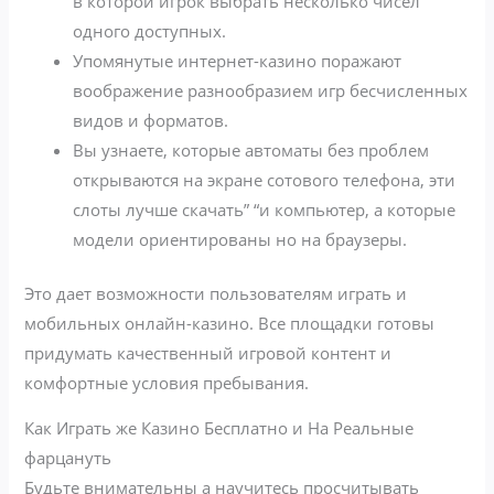
в которой игрок выбрать несколько чисел
одного доступных.
Упомянутые интернет-казино поражают
воображение разнообразием игр бесчисленных
видов и форматов.
Вы узнаете, которые автоматы без проблем
открываются на экране сотового телефона, эти
слоты лучше скачать” “и компьютер, а которые
модели ориентированы но на браузеры.
Это дает возможности пользователям играть и
мобильных онлайн-казино. Все площадки готовы
придумать качественный игровой контент и
комфортные условия пребывания.
Как Играть же Казино Бесплатно и На Реальные
фарцануть
Будьте внимательны а научитесь просчитывать