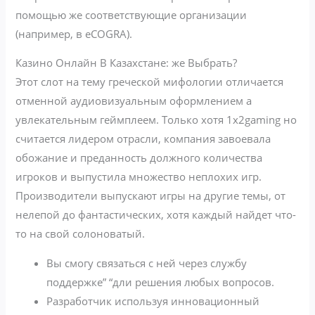
помощью же соответствующие организации
(например, в eCOGRA).
Казино Онлайн В Казахстане: же Выбрать?
Этот слот на тему греческой мифологии отличается
отменной аудиовизуальным оформлением а
увлекательным геймплеем. Только хотя 1x2gaming но
считается лидером отрасли, компания завоевала
обожание и преданность должного количества
игроков и выпустила множество неплохих игр.
Производители выпускают игры на другие темы, от
нелепой до фантастических, хотя каждый найдет что-
то на свой солоноватый.
Вы смогу связаться с ней через службу
поддержке” “дли решения любых вопросов.
Разработчик используя инновационный