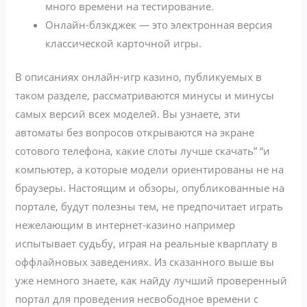
много времени на тестирование.
Онлайн-блэкджек — это электронная версия
классической карточной игры.
В описаниях онлайн-игр казино, публикуемых в
таком разделе, рассматриваются минусы и минусы
самых версий всех моделей. Вы узнаете, эти
автоматы без вопросов открываются на экране
сотового телефона, какие слоты лучше скачать” “и
компьютер, а которые модели ориентированы не на
браузеры. Настоящим и обзоры, опубликованные на
портале, будут полезны тем, не предпочитает играть
нежелающим в интернет-казино например
испытывает судьбу, играя на реальные кварплату в
оффлайновых заведениях. Из сказанного выше вы
уже немного знаете, как найду лучший проверенный
портал для проведения несвободное времени с