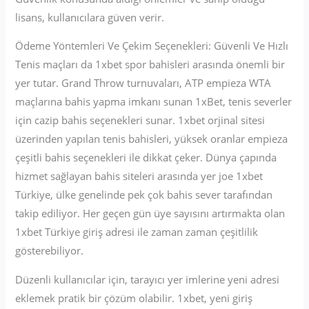
lisans, kullanıcılara güven verir.
Ödeme Yöntemleri Ve Çekim Seçenekleri: Güvenli Ve Hızlı
Tenis maçları da 1xbet spor bahisleri arasında önemli bir
yer tutar. Grand Throw turnuvaları, ATP empieza WTA
maçlarına bahis yapma imkanı sunan 1xBet, tenis severler
için cazip bahis seçenekleri sunar. 1xbet orjinal sitesi
üzerinden yapılan tenis bahisleri, yüksek oranlar empieza
çeşitli bahis seçenekleri ile dikkat çeker. Dünya çapında
hizmet sağlayan bahis siteleri arasında yer joe 1xbet
Türkiye, ülke genelinde pek çok bahis sever tarafından
takip ediliyor. Her geçen gün üye sayısını artırmakta olan
1xbet Türkiye giriş adresi ile zaman zaman çeşitlilik
gösterebiliyor.
Düzenli kullanıcılar için, tarayıcı yer imlerine yeni adresi
eklemek pratik bir çözüm olabilir. 1xbet, yeni giriş