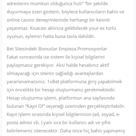
adreslerini mümkün olduğunca hızlı” “bir şekilde
duyurmaya özen gösterir, böylece kullanıcıların bahis ve
online casino deneyimlerinde herhangi bir kesinti
yaşanmaz. Kısacası aklınıza gelebilecek your ex türlü
oyunun, eylemin hatta buna tavla dahildir.
Bet Sitesindeki Bonuslar Empieza Promosyonlar
Fakat sonrasında ise sistem ile kişisel bilgilerini
paylaşmanız gerekiyor. Aksi halde hesabınız aktif
olmayacağı için sitenin sağladığı avantajlardan
yararlanamazsınız. 1xBet platformuna giriş yapabilmek
için öncelikle bir hesap oluşturmanız gerekmektedir.
Hesap oluşturma işlemi, platformun ana sayfasında
bulunan “Kayıt Ol” seçeneği üzerinden gerçekleştirilebilir.
Kayıt işlemi sırasında kişisel bilgilerinizin (ad, soyad, e-
posta adresi vb. ) yanı sıra bir kullanıcı adı ve şifre
belirlemeniz istenecektir. Daha önce hiç bahis yapmamış