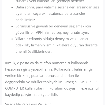
sunarak yeni kullanıcıları çekmeyi hedefler.
Daha sonra, para yatırma seçenekleri arasından size
uyan olanı seçerek hesabınıza para transfer
edebilirsiniz.
Sorunsuz ve güvenli bir deneyim sağlamak için
güvenilir bir VPN hizmeti seçmeyi unutmayın.
Yıllardır edinmiş olduğu deneyim ve kullanıcı
odaklılık, firmanın ismini kitlelere duyuran durante
önemli özelliklerinden.
Kimlik, e-posta ya da telefon numaranızı kullanarak
hesabınıza giriş yapabilirsiniz. Kullanıcılar, bahisler için
verilen birikmiş puanları bonus anahtarları ile
değiştirebilir ve ödüller toplayabilir. Örneğin LAPTOP OR
COMPUTER kullanıcılarının kurulum dosyasını. exe uzantılı
kaydedip çalıştırmaları yeterlidir.
Sırada Ne Var? Giriş Ve Kayıt