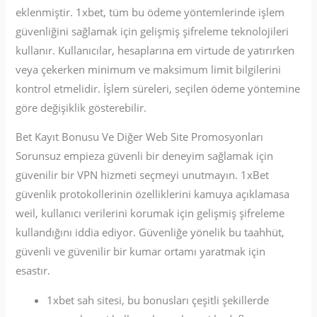
eklenmiştir. 1xbet, tüm bu ödeme yöntemlerinde işlem
güvenliğini sağlamak için gelişmiş şifreleme teknolojileri
kullanır. Kullanıcılar, hesaplarına em virtude de yatırırken
veya çekerken minimum ve maksimum limit bilgilerini
kontrol etmelidir. İşlem süreleri, seçilen ödeme yöntemine
göre değişiklik gösterebilir.
Bet Kayıt Bonusu Ve Diğer Web Site Promosyonları
Sorunsuz empieza güvenli bir deneyim sağlamak için
güvenilir bir VPN hizmeti seçmeyi unutmayın. 1xBet
güvenlik protokollerinin özelliklerini kamuya açıklamasa
weil, kullanıcı verilerini korumak için gelişmiş şifreleme
kullandığını iddia ediyor. Güvenliğe yönelik bu taahhüt,
güvenli ve güvenilir bir kumar ortamı yaratmak için
esastır.
1xbet sah sitesi, bu bonusları çeşitli şekillerde