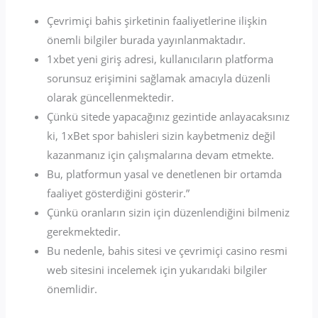
Çevrimiçi bahis şirketinin faaliyetlerine ilişkin
önemli bilgiler burada yayınlanmaktadır.
1xbet yeni giriş adresi, kullanıcıların platforma
sorunsuz erişimini sağlamak amacıyla düzenli
olarak güncellenmektedir.
Çünkü sitede yapacağınız gezintide anlayacaksınız
ki, 1xBet spor bahisleri sizin kaybetmeniz değil
kazanmanız için çalışmalarına devam etmekte.
Bu, platformun yasal ve denetlenen bir ortamda
faaliyet gösterdiğini gösterir.”
Çünkü oranların sizin için düzenlendiğini bilmeniz
gerekmektedir.
Bu nedenle, bahis sitesi ve çevrimiçi casino resmi
web sitesini incelemek için yukarıdaki bilgiler
önemlidir.