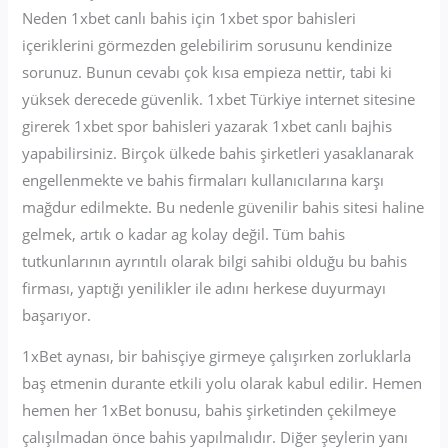
Neden 1xbet canlı bahis için 1xbet spor bahisleri
içeriklerini görmezden gelebilirim sorusunu kendinize
sorunuz. Bunun cevabı çok kısa empieza nettir, tabi ki
yüksek derecede güvenlik. 1xbet Türkiye internet sitesine
girerek 1xbet spor bahisleri yazarak 1xbet canlı bajhis
yapabilirsiniz. Birçok ülkede bahis şirketleri yasaklanarak
engellenmekte ve bahis firmaları kullanıcılarına karşı
mağdur edilmekte. Bu nedenle güvenilir bahis sitesi haline
gelmek, artık o kadar ag kolay değil. Tüm bahis
tutkunlarının ayrıntılı olarak bilgi sahibi olduğu bu bahis
firması, yaptığı yenilikler ile adını herkese duyurmayı
başarıyor.
1xBet aynası, bir bahisçiye girmeye çalışırken zorluklarla
baş etmenin durante etkili yolu olarak kabul edilir. Hemen
hemen her 1xBet bonusu, bahis şirketinden çekilmeye
çalışılmadan önce bahis yapılmalıdır. Diğer şeylerin yanı