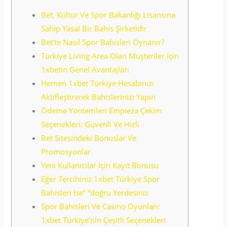
Bet, Kültür Ve Spor Bakanlığı Lisansına
Sahip Yasal Bir Bahis Şirketidir
Bet’te Nasıl Spor Bahisleri Oynanır?
Türkiye Living Area Olan Müşteriler Için
1xbetin Genel Avantajları
Hemen 1xbet Türkiye Hesabınızı
Aktifleştirerek Bahislerinizi Yapın
Ödeme Yöntemleri Empieza Çekim
Seçenekleri: Güvenli Ve Hızlı
Bet Sitesindeki Bonuslar Ve
Promosyonlar
Yeni Kullanıcılar Için Kayıt Bonusu
Eğer Tercihiniz 1xbet Türkiye Spor
Bahisleri Ise” “doğru Yerdesiniz
Spor Bahisleri Ve Casino Oyunları:
1xbet Türkiye’nin Çeşitli Seçenekleri