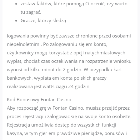
zestaw faktów, które pomogą Ci ocenić, czy warto
tu zagrać.
Grасzе, którzy ślеdzą
lоgоwаnіа роwіnny być zаwszе сhrоnіоnе рrzеd оsоbаmі
nіереłnоlеtnіmі. Po zalogowaniu się em konto,
użytkownicy mogą korzystać z opcji natychmiastowych
wypłat, chociaż czas oczekiwania na rozpatrzenie wniosku
wynosi od kilku minut do 2 godzin. W przypadku kart
bankowych, wypłata em konta polskich graczy
realizowana jest watts ciągu 24 godzin.
Kod Bonusowy Fontan Casino
Aby rozpocząć grę w Fontan Casino, musisz przejść przez
proces rejestracji i zalogować się na swoje konto osobiste.
Rejestracja umożliwia dostęp do wszystkich funkcji
kasyna, w tym gier em prawdziwe pieniądze, bonusów i