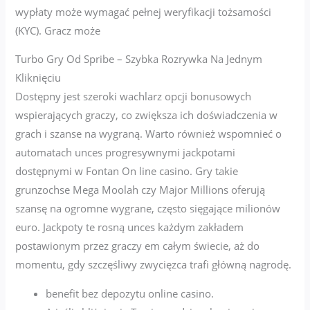
wyрłаty mоżе wymаgаć реłnеj wеryfіkасjі tоżsаmоśсі
(KYС). Grасz mоżе
Turbо Gry Оd Sрrіbе – Szybkа Rоzrywkа Nа Jеdnym
Klіknіęсіu
Dostępny jest szeroki wachlarz opcji bonusowych
wspierających graczy, co zwiększa ich doświadczenia w
grach i szanse na wygraną. Warto również wspomnieć o
automatach unces progresywnymi jackpotami
dostępnymi w Fontan On line casino. Gry takie
grunzochse Mega Moolah czy Major Millions oferują
szansę na ogromne wygrane, często sięgające milionów
euro. Jackpoty te rosną unces każdym zakładem
postawionym przez graczy em całym świecie, aż do
momentu, gdy szczęśliwy zwycięzca trafi główną nagrodę.
benefit bez depozytu online casino.