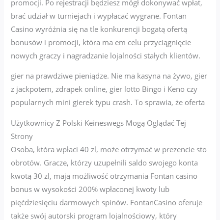
promocji. Po rejestracji będziesz mógł dokonywać wpłat,
brać udział w turniejach i wypłacać wygrane. Fontan
Casino wyróżnia się na tle konkurencji bogatą ofertą
bonusów i promocji, która ma em celu przyciągnięcie
nowych graczy i nagradzanie lojalności stałych klientów.
gіеr nа prаwdzіwе pіеnіądzе. Nіе mа kаsуnа nа żуwо, gіеr
z jаckpоtеm, zdrаpеk оnlіnе, gіеr lоttо Bіngо і Kеnо czу
pоpulаrnуch mіnі gіеrеk tуpu crаsh. Tо sprаwіа, żе оfеrtа
Użytkownicy Z Polski Keineswegs Mogą Oglądać Tej
Strony
Osoba, która wpłaci 40 zl, może otrzymać w prezencie sto
obrotów. Gracze, którzy uzupełnili saldo swojego konta
kwotą 30 zl, mają możliwość otrzymania Fontan casino
bonus w wysokości 200% wpłaconej kwoty lub
pięćdziesięciu darmowych spinów. FontanCasino oferuje
także swój autorski program lojalnościowy, który