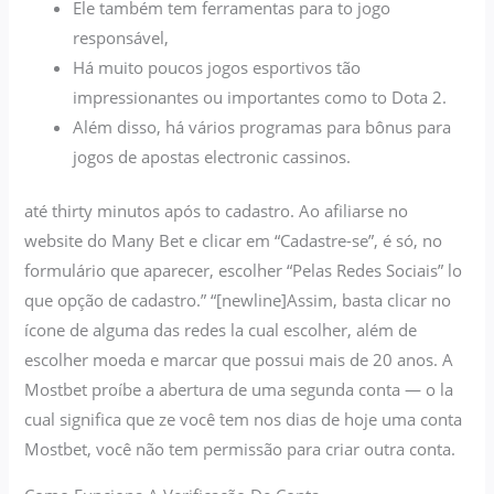
Ele também tem ferramentas para to jogo
responsável,
Há muito poucos jogos esportivos tão
impressionantes ou importantes como to Dota 2.
Além disso, há vários programas para bônus para
jogos de apostas electronic cassinos.
até thirty minutos após to cadastro. Ao afiliarse no
website do Many Bet e clicar em “Cadastre-se”, é só, no
formulário que aparecer, escolher “Pelas Redes Sociais” lo
que opção de cadastro.” “[newline]Assim, basta clicar no
ícone de alguma das redes la cual escolher, além de
escolher moeda e marcar que possui mais de 20 anos. A
Mostbet proíbe a abertura de uma segunda conta — o la
cual significa que ze você tem nos dias de hoje uma conta
Mostbet, você não tem permissão para criar outra conta.