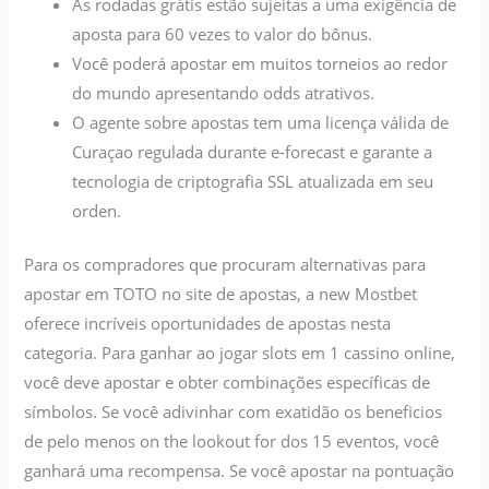
As rodadas grátis estão sujeitas a uma exigência de
aposta para 60 vezes to valor do bônus.
Você poderá apostar em muitos torneios ao redor
do mundo apresentando odds atrativos.
O agente sobre apostas tem uma licença válida de
Curaçao regulada durante e-forecast e garante a
tecnologia de criptografia SSL atualizada em seu
orden.
Para os compradores que procuram alternativas para
apostar em TOTO no site de apostas, a new Mostbet
oferece incríveis oportunidades de apostas nesta
categoria. Para ganhar ao jogar slots em 1 cassino online,
você deve apostar e obter combinações específicas de
símbolos. Se você adivinhar com exatidão os beneficios
de pelo menos on the lookout for dos 15 eventos, você
ganhará uma recompensa. Se você apostar na pontuação