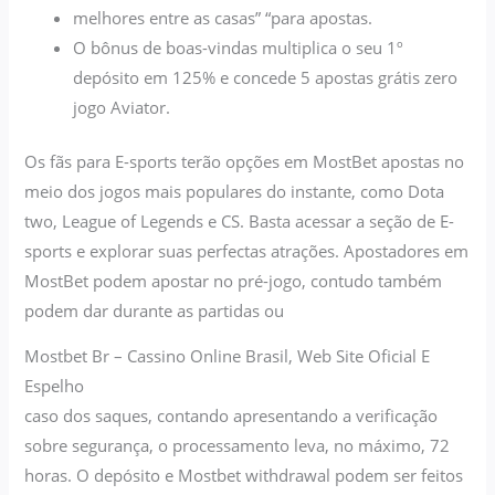
melhores entre as casas” “para apostas.
O bônus de boas-vindas multiplica o seu 1º
depósito em 125% e concede 5 apostas grátis zero
jogo Aviator.
Os fãs para E-sports terão opções em MostBet apostas no
meio dos jogos mais populares do instante, como Dota
two, League of Legends e CS. Basta acessar a seção de E-
sports e explorar suas perfectas atrações. Apostadores em
MostBet podem apostar no pré-jogo, contudo também
podem dar durante as partidas ou
Mostbet Br – Cassino Online Brasil, Web Site Oficial E
Espelho
caso dos saques, contando apresentando a verificação
sobre segurança, o processamento leva, no máximo, 72
horas. O depósito e Mostbet withdrawal podem ser feitos