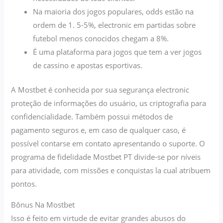
Na maioria dos jogos populares, odds estão na
ordem de 1. 5-5%, electronic em partidas sobre
futebol menos conocidos chegam a 8%.
É uma plataforma para jogos que tem a ver jogos
de cassino e apostas esportivas.
A Mostbet é conhecida por sua segurança electronic
proteção de informações do usuário, us criptografia para
confidencialidade. Também possui métodos de
pagamento seguros e, em caso de qualquer caso, é
possível contarse em contato apresentando o suporte. O
programa de fidelidade Mostbet PT divide-se por níveis
para atividade, com missões e conquistas la cual atribuem
pontos.
Bônus Na Mostbet
Isso é feito em virtude de evitar grandes abusos do