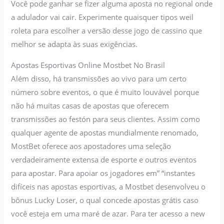
Você pode ganhar se fizer alguma aposta no regional onde
a adulador vai cair. Experimente quaisquer tipos weil
roleta para escolher a versão desse jogo de cassino que
melhor se adapta às suas exigências.
Apostas Esportivas Online Mostbet No Brasil
Além disso, há transmissões ao vivo para um certo
número sobre eventos, o que é muito louvável porque
não há muitas casas de apostas que oferecem
transmissões ao festón para seus clientes. Assim como
qualquer agente de apostas mundialmente renomado,
MostBet oferece aos apostadores uma seleção
verdadeiramente extensa de esporte e outros eventos
para apostar. Para apoiar os jogadores em” “instantes
difíceis nas apostas esportivas, a Mostbet desenvolveu o
bônus Lucky Loser, o qual concede apostas grátis caso
você esteja em uma maré de azar. Para ter acesso a new