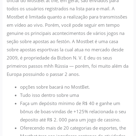
oficial do MostBet at the, em geral, são enviados para
todos os usuários registrados na lista para e-mail. A
Mostbet é limitada quanto a realização para transmissões
em vídeo ao vivo. Porém, você pode seguir em tempo
genuine os principais acontecimentos de vários jogos na
seção sobre apostas ao festón. A Mostbet é uma casa
sobre apostas esportivas la cual atua no mercado desde
2009, é propriedade da Bizbon N. V. E deu os seus
primeiros passos mhh Rússia — porém, foi muito além da
Europa possuindo o passar 2 anos.
opções sobre bacará no MostBet.
Tudo isso dentro sobre uma
Faça um depósito mínimo de R$ 40 e ganhe um
bônus de boas-vindas de +125% relacionada o seu
deposito até R$ 2. 000 para um jogo de cassino.
Oferecendo mais de 20 categorias de esportes, the
Mostbet traz aos jogadores centenas de atividades