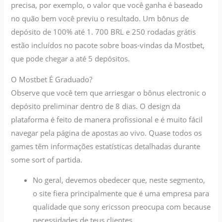
precisa, por exemplo, o valor que você ganha é baseado
no quão bem você previu o resultado. Um bônus de
depósito de 100% até 1. 700 BRL e 250 rodadas grátis
estão incluídos no pacote sobre boas-vindas da Mostbet,
que pode chegar a até 5 depósitos.
O Mostbet É Graduado?
Observe que você tem que arriesgar o bônus electronic o
depósito preliminar dentro de 8 dias. O design da
plataforma é feito de manera profissional e é muito fácil
navegar pela página de apostas ao vivo. Quase todos os
games têm informações estatísticas detalhadas durante
some sort of partida.
No geral, devemos obedecer que, neste segmento,
o site fiera principalmente que é uma empresa para
qualidade que sony ericsson preocupa com because
necessidades de teus clientes.