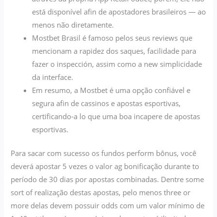
está disponível afin de apostadores brasileiros — ao
menos não diretamente.
Mostbet Brasil é famoso pelos seus reviews que
mencionam a rapidez dos saques, facilidade para
fazer o inspección, assim como a new simplicidade
da interface.
Em resumo, a Mostbet é uma opção confiável e
segura afin de cassinos e apostas esportivas,
certificando-a lo que uma boa incapere de apostas
esportivas.
Para sacar com sucesso os fundos perform bônus, você
deverá apostar 5 vezes o valor ag bonificação durante to
período de 30 dias por apostas combinadas. Dentre some
sort of realização destas apostas, pelo menos three or
more delas devem possuir odds com um valor mínimo de