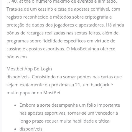
1. 40, at the o número máximo de eventos é ilimitado.
Trata-se de um cassino e casa de apostas confiável, com
registro reconhecido e métodos sobre criptografia e
proteção de dados dos jogadores e apostadores. Há ainda
bônus de recargas realizadas nas sextas-feiras, além de
programas sobre fidelidade específicos em virtude de
cassino e apostas esportivas. O MosBet ainda oferece
bônus em
Mostbet App Bd Login
disponíveis. Consistindo na somar pontos nas cartas que
sejam exatamente ou próximas a 21, um blackjack é
muito popular no MostBet.
Embora a sorte desempenhe um folio importante
nas apostas esportivas, tornar-se um vencedor a
longo prazo requer muita habilidade e tática.
disponíveis.