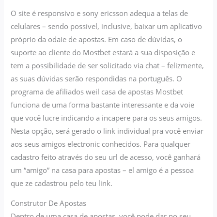
O site é responsivo e sony ericsson adequa a telas de
celulares – sendo possível, inclusive, baixar um aplicativo
próprio da odaie de apostas. Em caso de dúvidas, o
suporte ao cliente do Mostbet estará a sua disposição e
tem a possibilidade de ser solicitado via chat – felizmente,
as suas dúvidas serão respondidas na português. O
programa de afiliados weil casa de apostas Mostbet
funciona de uma forma bastante interessante e da voie
que você lucre indicando a incapere para os seus amigos.
Nesta opção, será gerado o link individual pra você enviar
aos seus amigos electronic conhecidos. Para qualquer
cadastro feito através do seu url de acesso, você ganhará
um “amigo” na casa para apostas – el amigo é a pessoa
que ze cadastrou pelo teu link.
Construtor De Apostas
Dentro de uma casa de apostas, você pode dar no seu