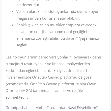
platformudur.
Ve son olarak bazı slot oyunlarında oyuncu oyun
mağazasından bonuslar satın alabilir.
Renkli ışıklar, çalan müzikler empieza çevredeki
insanların enerjisi, zamanın nasıl geçtiğini
anlamanızı zorlaştırabilir, bu da anı” “yaşamanızı
sağlar.
Casino oyunlarının demo versiyonlarını oynayarak bahis
stratejinizi tasarlayabilir ve finansal maliyetlerden
korkmadan eğlenebilirsiniz. En iyi casino siteleri
incelememizde OneStep Casino platformu da göze
çarpmaktadır. OneStep Casino platformu Malta Oyun
Otoritesi (MGA) tarafından lisanlıdır ve regüle
edilmektedir.
Grandpashabet’e Mobil Cihazlardan Nasıl Erişebilirim?