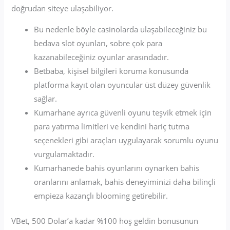
doğrudan siteye ulaşabiliyor.
Bu nedenle böyle casinolarda ulaşabileceğiniz bu
bedava slot oyunları, sobre çok para
kazanabileceğiniz oyunlar arasındadır.
Betbaba, kişisel bilgileri koruma konusunda
platforma kayıt olan oyuncular üst düzey güvenlik
sağlar.
Kumarhane ayrıca güvenli oyunu teşvik etmek için
para yatırma limitleri ve kendini hariç tutma
seçenekleri gibi araçları uygulayarak sorumlu oyunu
vurgulamaktadır.
Kumarhanede bahis oyunlarını oynarken bahis
oranlarını anlamak, bahis deneyiminizi daha bilinçli
empieza kazançlı blooming getirebilir.
VBet, 500 Dolar’a kadar %100 hoş geldin bonusunun