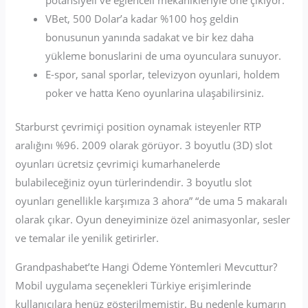
potansiyeli ve eğlenceli mekanikleriyle öne çıkıyor.
VBet, 500 Dolar’a kadar %100 hoş geldin
bonusunun yanında sadakat ve bir kez daha
yükleme bonuslarini de uma oyunculara sunuyor.
E-spor, sanal sporlar, televizyon oyunlari, holdem
poker ve hatta Keno oyunlarina ulaşabilirsiniz.
Starburst çevrimiçi position oynamak isteyenler RTP
aralığını %96. 2009 olarak görüyor. 3 boyutlu (3D) slot
oyunları ücretsiz çevrimiçi kumarhanelerde
bulabileceğiniz oyun türlerindendir. 3 boyutlu slot
oyunları genellikle karşımıza 3 ahora” “de uma 5 makaralı
olarak çıkar. Oyun deneyiminize özel animasyonlar, sesler
ve temalar ile yenilik getirirler.
Grandpashabet’te Hangi Ödeme Yöntemleri Mevcuttur?
Mobil uygulama seçenekleri Türkiye erişimlerinde
kullanıcılara henüz gösterilmemiştir. Bu nedenle kumarın