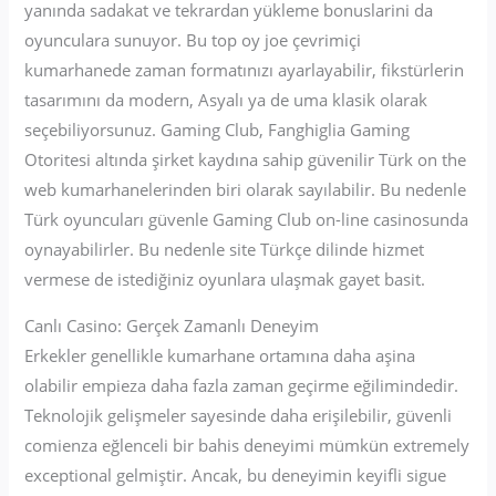
yanında sadakat ve tekrardan yükleme bonuslarini da
oyunculara sunuyor. Bu top oy joe çevrimiçi
kumarhanede zaman formatınızı ayarlayabilir, fikstürlerin
tasarımını da modern, Asyalı ya de uma klasik olarak
seçebiliyorsunuz. Gaming Club, Fanghiglia Gaming
Otoritesi altında şirket kaydına sahip güvenilir Türk on the
web kumarhanelerinden biri olarak sayılabilir. Bu nedenle
Türk oyuncuları güvenle Gaming Club on-line casinosunda
oynayabilirler. Bu nedenle site Türkçe dilinde hizmet
vermese de istediğiniz oyunlara ulaşmak gayet basit.
Canlı Casino: Gerçek Zamanlı Deneyim
Erkekler genellikle kumarhane ortamına daha aşina
olabilir empieza daha fazla zaman geçirme eğilimindedir.
Teknolojik gelişmeler sayesinde daha erişilebilir, güvenli
comienza eğlenceli bir bahis deneyimi mümkün extremely
exceptional gelmiştir. Ancak, bu deneyimin keyifli sigue