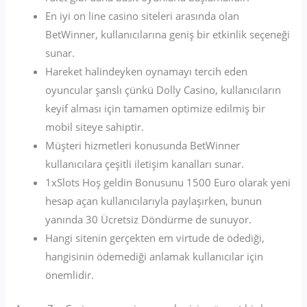
En iyi on line casino siteleri arasında olan
BetWinner, kullanıcılarına geniş bir etkinlik seçeneği
sunar.
Hareket halindeyken oynamayı tercih eden
oyuncular şanslı çünkü Dolly Casino, kullanıcıların
keyif alması için tamamen optimize edilmiş bir
mobil siteye sahiptir.
Müşteri hizmetleri konusunda BetWinner
kullanıcılara çeşitli iletişim kanalları sunar.
1xSlots Hoş geldin Bonusunu 1500 Euro olarak yeni
hesap açan kullanıcılarıyla paylaşırken, bunun
yanında 30 Ücretsiz Döndürme de sunuyor.
Hangi sitenin gerçekten em virtude de ödediği,
hangisinin ödemediği anlamak kullanıcılar için
önemlidir.