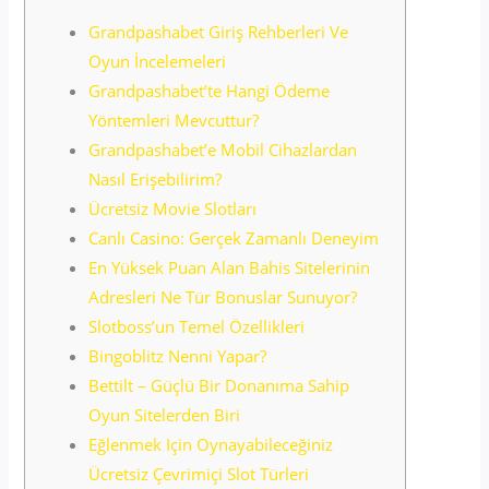
Grandpashabet Giriş Rehberleri Ve
Oyun İncelemeleri
Grandpashabet’te Hangi Ödeme
Yöntemleri Mevcuttur?
Grandpashabet’e Mobil Cihazlardan
Nasıl Erişebilirim?
Ücretsiz Movie Slotları
Canlı Casino: Gerçek Zamanlı Deneyim
En Yüksek Puan Alan Bahis Sitelerinin
Adresleri Ne Tür Bonuslar Sunuyor?
Slotboss’un Temel Özellikleri
Bingoblitz Nenni Yapar?
Bettilt – Güçlü Bir Donanıma Sahip
Oyun Sitelerden Biri
Eğlenmek Için Oynayabileceğiniz
Ücretsiz Çevrimiçi Slot Türleri