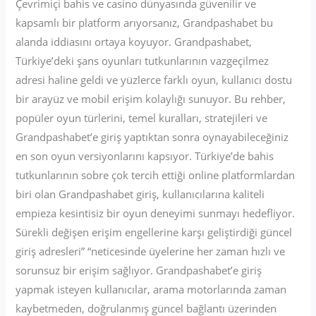
Çevrimiçi bahis ve casino dünyasında güvenilir ve
kapsamlı bir platform arıyorsanız, Grandpashabet bu
alanda iddiasını ortaya koyuyor. Grandpashabet,
Türkiye’deki şans oyunları tutkunlarının vazgeçilmez
adresi haline geldi ve yüzlerce farklı oyun, kullanıcı dostu
bir arayüz ve mobil erişim kolaylığı sunuyor. Bu rehber,
popüler oyun türlerini, temel kuralları, stratejileri ve
Grandpashabet’e giriş yaptıktan sonra oynayabileceğiniz
en son oyun versiyonlarını kapsıyor. Türkiye’de bahis
tutkunlarının sobre çok tercih ettiği online platformlardan
biri olan Grandpashabet giriş, kullanıcılarına kaliteli
empieza kesintisiz bir oyun deneyimi sunmayı hedefliyor.
Sürekli değişen erişim engellerine karşı geliştirdiği güncel
giriş adresleri” “neticesinde üyelerine her zaman hızlı ve
sorunsuz bir erişim sağlıyor. Grandpashabet’e giriş
yapmak isteyen kullanıcılar, arama motorlarında zaman
kaybetmeden, doğrulanmış güncel bağlantı üzerinden