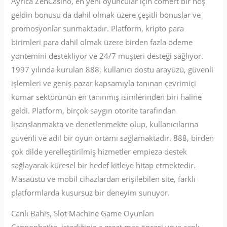
Ayrıca ZenCasino, en yeni oyuncular için cömert bir hoş
geldin bonusu da dahil olmak üzere çeşitli bonuslar ve
promosyonlar sunmaktadır. Platform, kripto para
birimleri para dahil olmak üzere birden fazla ödeme
yöntemini destekliyor ve 24/7 müşteri desteği sağlıyor.
1997 yılında kurulan 888, kullanıcı dostu arayüzü, güvenli
işlemleri ve geniş pazar kapsamıyla tanınan çevrimiçi
kumar sektörünün en tanınmış isimlerinden biri haline
geldi. Platform, birçok saygın otorite tarafından
lisanslanmakta ve denetlenmekte olup, kullanıcılarına
güvenli ve adil bir oyun ortamı sağlamaktadır. 888, birden
çok dilde yerelleştirilmiş hizmetler empieza destek
sağlayarak küresel bir hedef kitleye hitap etmektedir.
Masaüstü ve mobil cihazlardan erişilebilen site, farklı
platformlarda kusursuz bir deneyim sunuyor.
Canlı Bahis, Slot Machine Game Oyunları