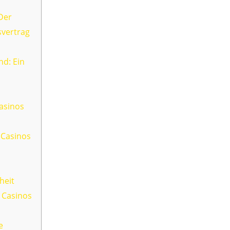
Der
svertrag
nd: Ein
asinos
 Casinos
heit
 Casinos
e