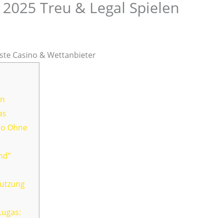
2025 Treu & Legal Spielen
ste Casino & Wettanbieter
In
as
ino Ohne
nd”
Nutzung
Lugas: