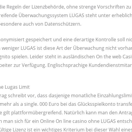
die Regeln der Lizenzbehörde, ohne strenge Vorschriften zu 
eifende Überwachungssystem LUGAS steht unter erheblicher
sbesondere auch von Datenschützern.
ymisiert gespeichert und eine derartige Kontrolle soll nich
s weniger LUGAS ist diese Art der Überwachung nicht vorha
ito spielen. Leider steht in ausländischen On the web Casi
eiter zur Verfügung. Englischsprachige Kundendienstmitar
ne Lugas Limit
ag schreibt vor, dass dasjenige monatliche Einzahlungslimit
 mehr als a single. 000 Euro bei das Glücksspielkonto tran
 gilt plattformübergreifend. Natürlich kann man den Antrag
nn man sich für ein Online On line casino ohne LUGAS entsch
ige Lizenz ist ein wichtiges Kriterium bei dieser Wahl eine