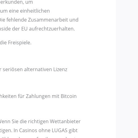
r erkunden, um
um eine einheitlichen
 Die fehlende Zusammenarbeit und
side der EU aufrechtzuerhalten.
ie Freispiele.
seriösen alternativen Lizenz
chkeiten für Zahlungen mit Bitcoin
enn Sie die richtigen Wettanbieter
tigen. In Casinos ohne LUGAS gibt