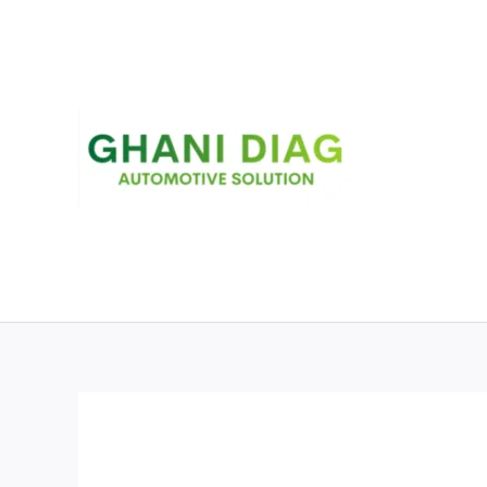
Skip
to
content