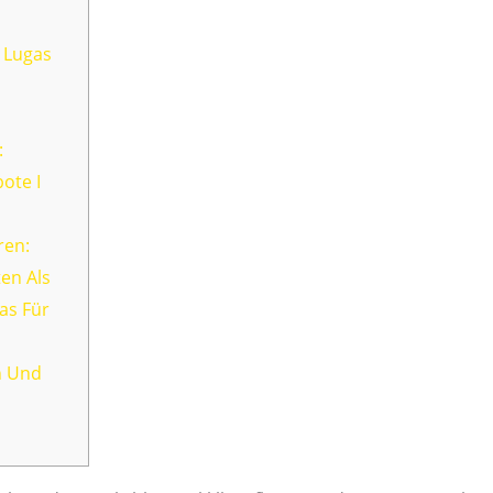
 Lugas
:
ote I
ren:
en Als
as Für
h Und