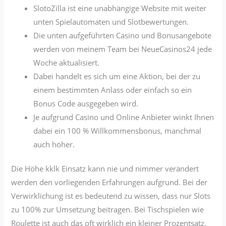
SlotoZilla ist eine unabhängige Website mit weiter
unten Spielautomaten und Slotbewertungen.
Die unten aufgeführten Casino und Bonusangebote
werden von meinem Team bei NeueCasinos24 jede
Woche aktualisiert.
Dabei handelt es sich um eine Aktion, bei der zu
einem bestimmten Anlass oder einfach so ein
Bonus Code ausgegeben wird.
Je aufgrund Casino und Online Anbieter winkt Ihnen
dabei ein 100 % Willkommensbonus, manchmal
auch höher.
Die Höhe kklk Einsatz kann nie und nimmer verändert
werden den vorliegenden Erfahrungen aufgrund. Bei der
Verwirklichung ist es bedeutend zu wissen, dass nur Slots
zu 100% zur Umsetzung beitragen. Bei Tischspielen wie
Roulette ist auch das oft wirklich ein kleiner Prozentsatz.