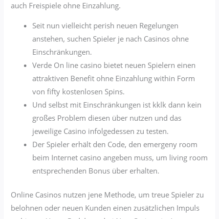
auch Freispiele ohne Einzahlung.
Seit nun vielleicht perish neuen Regelungen
anstehen, suchen Spieler je nach Casinos ohne
Einschränkungen.
Verde On line casino bietet neuen Spielern einen
attraktiven Benefit ohne Einzahlung within Form
von fifty kostenlosen Spins.
Und selbst mit Einschränkungen ist kklk dann kein
großes Problem diesen über nutzen und das
jeweilige Casino infolgedessen zu testen.
Der Spieler erhält den Code, den emergeny room
beim Internet casino angeben muss, um living room
entsprechenden Bonus über erhalten.
Online Casinos nutzen jene Methode, um treue Spieler zu
belohnen oder neuen Kunden einen zusätzlichen Impuls