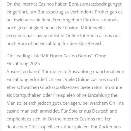
On the internet Casinos haben Bonusumsatzbedingungen
eingeführt, um Bonusbetrug zu verhindern. Früher gab es
bei bwin verschiedene Free Angebote für dieses damals
noch gerechtigkeit neue Live Casino. Mittlerweile
vergeben pass away meisten Online Internet casinos nur
noch Boni ohne Einzahlung für den Slot-Bereich.
Die Leading Liste Mit Einem Casino Bonus” “Ohne
Einzahlung 2025
Ansonsten kann” “für die erste Auszahlung manchmal eine
Einzahlung erforderlich sein. Viele Online Casinos durch
eher schwachen Glücksspiellizenzen bieten Boni im sinne
als Startguthaben oder Freispielen ohne Einzahlung the.
Man sollte sich jedoch gut überlegen, bei welchem On line
casino man sich anmeldet. Für Spieler aus Deutschland
empfiehlt es sich, in On the internet Casinos mit 1er
deutschen Glücksspiellizenz über spielen. Für Zocker aus