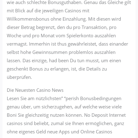
wie auch schlechte Bonusguthaben. Genau das Gleiche gilt
mit Blick auf die jeweiligen Casinos mit
Willkommensbonus ohne Einzahlung. Mit diesen wird
dieser Betrag begrenzt, den du pro Transaktion, pro
Woche und pro Monat vom Spielerkonto auszahlen
vermagst. Immerhin ist thus gewährleistet, dass einander
selbst hohe Gewinnsummen problemlos auszahlen
lassen. Das einzige, had been Du tun musst, um einen
geschenkt Bonus zu erlangen, ist, die Details zu
überprüfen.
Die Neuesten Casino News
Lesen Sie am nützlichsten” “perish Bonusbedingungen
genau über, um sicherzugehen, auf welche weise viele
Boni Sie gleichzeitig nutzen können. No Deposit Internet
casinos sind beliebt, zumal sie Ihnen ermöglichen, ganz
ohne eigenes Geld neue Apps und Online Casinos