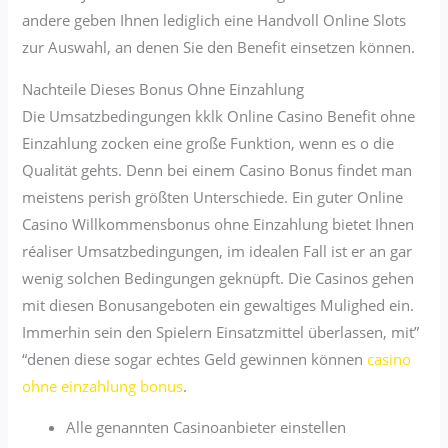
andere geben Ihnen lediglich eine Handvoll Online Slots
zur Auswahl, an denen Sie den Benefit einsetzen können.
Nachteile Dieses Bonus Ohne Einzahlung
Die Umsatzbedingungen kklk Online Casino Benefit ohne
Einzahlung zocken eine große Funktion, wenn es o die
Qualität gehts. Denn bei einem Casino Bonus findet man
meistens perish größten Unterschiede. Ein guter Online
Casino Willkommensbonus ohne Einzahlung bietet Ihnen
réaliser Umsatzbedingungen, im idealen Fall ist er an gar
wenig solchen Bedingungen geknüpft. Die Casinos gehen
mit diesen Bonusangeboten ein gewaltiges Mulighed ein.
Immerhin sein den Spielern Einsatzmittel überlassen, mit”
“denen diese sogar echtes Geld gewinnen können
casino
ohne einzahlung bonus
.
Alle genannten Casinoanbieter einstellen