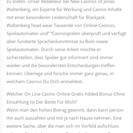
zu bieten. Unser Redakteur bei New Casinos ist Jonas
Waltenberg, ein Experte für Werbung und Casino-Inhalte
mit einer besonderen Leidenschaft für Blackjack.
Waltenberg head wear Tausende von Online-Casinos,
Spielautomaten und” “Casinospielen überprüft und verfügt
über fundierte Sprachenkenntnisse zu Boni sowie
Spielautomaten. Durch seine Arbeit möchte er
sicherstellen, dass Spieler gut informiert sind immer
wieder und die besondersten Entscheidungen treffen
können. Überlege und forsche immer ganz genau, in
welchem Casinos Du Dich anmeldest.
Welcher On Line Casino Online Gratis Added Bonus Ohne
Einzahlung Ist Der Beste Für Mich?
Wenn man den hohen Betrag gewinnt, dann kann person
ihn auch auszahlen und mit je nach Hause nehmen. Eine
weitere Sache, über die man sich im Vorfeld aufschluss