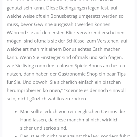
genutzt sein kann. Diese Bedingungen legen fest, auf
welche weise oft ein Bonusbetrag umgesetzt werden so
muss, bevor Gewinne ausgezahlt werden können.
Während sie auf den ersten Blick verwirrend erscheinen
mögen, sind oftmals sie der Schlüssel zum Verstehen, auf
welche art man mit einem Bonus echtes Cash machen
kann. Wenn Sie Einsteiger sind oftmals und sich fragen,
wie Sie living room kostenlosen Spiele Bonus am besten
nutzen, dann haben der Gastronomie Shop ein paar Tips
für Sie. Und obwohl Sie sicherlich einfach ein bisschen
herumprobieren kö nnen,” “koennte es dennoch sinnvoll
sein, nicht gänzlich wahllos zu zocken.
Man sollte jedoch von rein englischen Casinos die
Hand lassen, da diese manchmal nicht wirklich
sicher und seriös sind.
Das ist auch nicht nur against the law, sondern führt