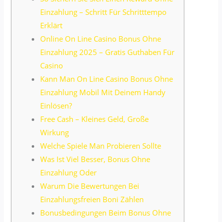
Einzahlung – Schritt Für Schritttempo
Erklärt
Online On Line Casino Bonus Ohne
Einzahlung 2025 – Gratis Guthaben Für
Casino
Kann Man On Line Casino Bonus Ohne
Einzahlung Mobil Mit Deinem Handy
Einlösen?
Free Cash – Kleines Geld, Große
Wirkung
Welche Spiele Man Probieren Sollte
Was Ist Viel Besser, Bonus Ohne
Einzahlung Oder
Warum Die Bewertungen Bei
Einzahlungsfreien Boni Zählen
Bonusbedingungen Beim Bonus Ohne