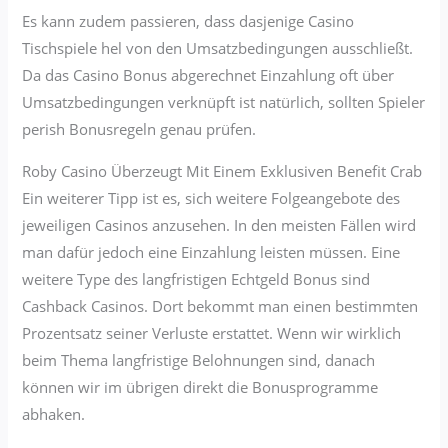
Es kann zudem passieren, dass dasjenige Casino
Tischspiele hel von den Umsatzbedingungen ausschließt.
Da das Casino Bonus abgerechnet Einzahlung oft über
Umsatzbedingungen verknüpft ist natürlich, sollten Spieler
perish Bonusregeln genau prüfen.
Roby Casino Überzeugt Mit Einem Exklusiven Benefit Crab
Ein weiterer Tipp ist es, sich weitere Folgeangebote des
jeweiligen Casinos anzusehen. In den meisten Fällen wird
man dafür jedoch eine Einzahlung leisten müssen. Eine
weitere Type des langfristigen Echtgeld Bonus sind
Cashback Casinos. Dort bekommt man einen bestimmten
Prozentsatz seiner Verluste erstattet. Wenn wir wirklich
beim Thema langfristige Belohnungen sind, danach
können wir im übrigen direkt die Bonusprogramme
abhaken.