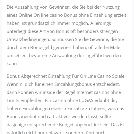
Die Auszahlung von Gewinnen, die Sie bei der Nutzung
eines Online On line casino Bonus ohne Einzahlung erzielt
haben, ist grundsätzlich immer möglich. Allerdings
unterliegt diese Art von Bonus oft besonders strengen
Umsatzbedingungen. So müssen Sie die Gewinne, die Sie
durch dem Bonusgeld generiert haben, oft allerlei Male
umsetzen, bevor eine Auszahlung durchgeführt werden
kann.
Bonus Abgerechnet Einzahlung Für On Line Casino Spiele
Wenn ni dich für einen Einzahlungsbonus entscheidest,
dann können wir inside der Regel Internet casinos ohne
Limits empfehlen. Ein Casino ohne LUGAS erlaubt dir,
höhere Einzahlungen ebenso Einsätze zu tätigen, was das
Bonusangebot noch attraktiver werden lässt, sollte
dasjenige entsprechende Budget angemeldet sein. Das ist
natürlich nicht nur unlawful, sondern führt auch