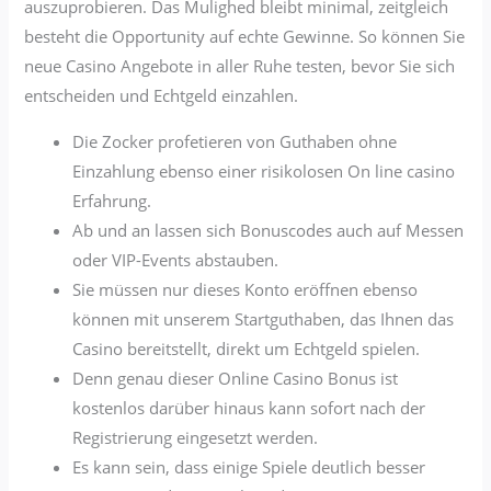
auszuprobieren. Das Mulighed bleibt minimal, zeitgleich
besteht die Opportunity auf echte Gewinne. So können Sie
neue Casino Angebote in aller Ruhe testen, bevor Sie sich
entscheiden und Echtgeld einzahlen.
Die Zocker profetieren von Guthaben ohne
Einzahlung ebenso einer risikolosen On line casino
Erfahrung.
Ab und an lassen sich Bonuscodes auch auf Messen
oder VIP-Events abstauben.
Sie müssen nur dieses Konto eröffnen ebenso
können mit unserem Startguthaben, das Ihnen das
Casino bereitstellt, direkt um Echtgeld spielen.
Denn genau dieser Online Casino Bonus ist
kostenlos darüber hinaus kann sofort nach der
Registrierung eingesetzt werden.
Es kann sein, dass einige Spiele deutlich besser