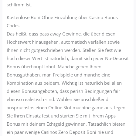
schlimm ist.
Kostenlose Boni Ohne Einzahlung über Casino Bonus
Codes
Das heißt, dass pass away Gewinne, die über diesen
Höchstwert hinausgehen, automatisch verfallen sowie
Ihnen nicht gutgeschrieben werden. Stellen Sie fest wie
hoch dieser Wert ist natürlich, damit sich jeder No-Deposit
Bonus überhaupt lohnt. Manche geben Ihnen
Bonusguthaben, man Freispiele und manche eine
Kombination aus beidem. Wichtig ist natürlich bei allen
diesen Bonusangeboten, dass perish Bedingungen fair
ebenso realistisch sind. Wählen Sie anschließend
anspruchslos einen Online Slot machine game aus, legen
Sie Ihren Einsatz fest und starten Sie mit Ihrem Apps
Bonus mit deinem Echtgeld gewinnen. Tatsächlich bieten
ein paar wenige Casinos Zero Deposit Boni nie und