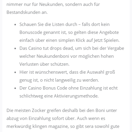
nimmer nur für Neukunden, sondern auch für
Bestandskunden an.
Schauen Sie die Listen durch – falls dort kein
Bonuscode genannt ist, so gelten diese Angebote
einfach über einen simplen Klick auf Jetzt Spielen.
Das Casino tut drops dead, um sich bei der Vergabe
welcher Neukundenboni vor möglichen hohen
Verlusten über schützen.
Hier ist wünschenswert, dass die Auswahl groß
genug ist, o nicht langweilig zu werden.
Der Casino Bonus Code ohne Einzahlung ist echt
schlichtweg eine Aktivierungsmethode.
Die meisten Zocker greifen deshalb bei den Boni unter
abzug von Einzahlung sofort über. Auch wenn es
merkwürdig klingen magazine, so gibt sera sowohl gute