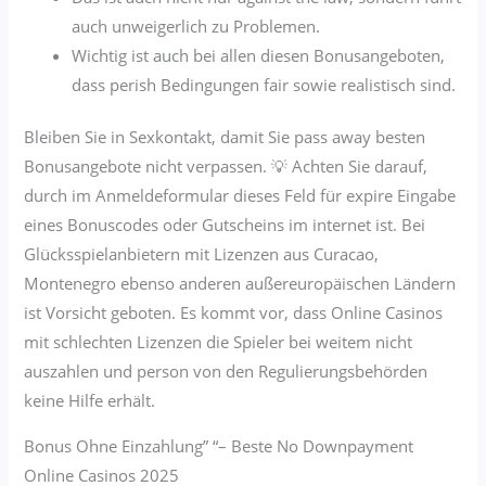
auch unweigerlich zu Problemen.
Wichtig ist auch bei allen diesen Bonusangeboten,
dass perish Bedingungen fair sowie realistisch sind.
Bleiben Sie in Sexkontakt, damit Sie pass away besten
Bonusangebote nicht verpassen. 💡 Achten Sie darauf,
durch im Anmeldeformular dieses Feld für expire Eingabe
eines Bonuscodes oder Gutscheins im internet ist. Bei
Glücksspielanbietern mit Lizenzen aus Curacao,
Montenegro ebenso anderen außereuropäischen Ländern
ist Vorsicht geboten. Es kommt vor, dass Online Casinos
mit schlechten Lizenzen die Spieler bei weitem nicht
auszahlen und person von den Regulierungsbehörden
keine Hilfe erhält.
Bonus Ohne Einzahlung” “– Beste No Downpayment
Online Casinos 2025