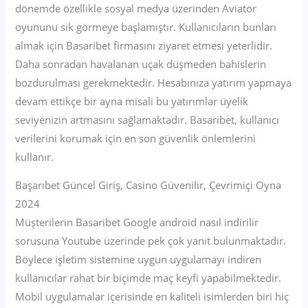
dönemde özellikle sosyal medya üzerinden Aviator
oyununu sık görmeye başlamıştır. Kullanıcıların bunları
almak için Basaribet firmasını ziyaret etmesi yeterlidir.
Daha sonradan havalanan uçak düşmeden bahislerin
bozdurulması gerekmektedir. Hesabınıza yatırım yapmaya
devam ettikçe bir ayna misali bu yatırımlar üyelik
seviyenizin artmasını sağlamaktadır. Basaribet, kullanıcı
verilerini korumak için en son güvenlik önlemlerini
kullanır.
Başarıbet Güncel Giriş, Casino Güvenilir, Çevrimiçi Oyna
2024
Müşterilerin Basaribet Google android nasıl indirilir
sorusuna Youtube üzerinde pek çok yanıt bulunmaktadır.
Böylece işletim sistemine uygun uygulamayı indiren
kullanıcılar rahat bir biçimde maç keyfi yapabilmektedir.
Mobil uygulamalar içerisinde en kaliteli isimlerden biri hiç