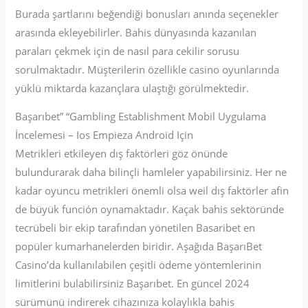
Burada şartlarını beğendiği bonusları anında seçenekler
arasında ekleyebilirler. Bahis dünyasında kazanılan
paraları çekmek için de nasıl para cekilir sorusu
sorulmaktadır. Müşterilerin özellikle casino oyunlarında
yüklü miktarda kazançlara ulaştığı görülmektedir.
Başarıbet” “Gambling Establishment Mobil Uygulama
İncelemesi – Ios Empieza Android Için
Metrikleri etkileyen dış faktörleri göz önünde
bulundurarak daha bilinçli hamleler yapabilirsiniz. Her ne
kadar oyuncu metrikleri önemli olsa weil dış faktörler afin
de büyük función oynamaktadır. Kaçak bahis sektöründe
tecrübeli bir ekip tarafından yönetilen Basaribet en
popüler kumarhanelerden biridir. Aşağıda BaşarıBet
Casino’da kullanılabilen çeşitli ödeme yöntemlerinin
limitlerini bulabilirsiniz Başarıbet. En güncel 2024
sürümünü indirerek cihazınıza kolaylıkla bahis