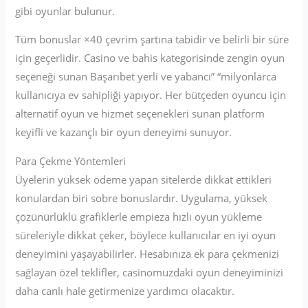
gibi oyunlar bulunur.
Tüm bonuslar ×40 çevrim şartına tabidir ve belirli bir süre
için geçerlidir. Casino ve bahis kategorisinde zengin oyun
seçeneği sunan Başarıbet yerli ve yabancı” “milyonlarca
kullanıcıya ev sahipliği yapıyor. Her bütçeden oyuncu için
alternatif oyun ve hizmet seçenekleri sunan platform
keyifli ve kazançlı bir oyun deneyimi sunuyor.
Para Çekme Yöntemleri
Üyelerin yüksek ödeme yapan sitelerde dikkat ettikleri
konulardan biri sobre bonuslardır. Uygulama, yüksek
çözünürlüklü grafiklerle empieza hızlı oyun yükleme
süreleriyle dikkat çeker, böylece kullanıcılar en iyi oyun
deneyimini yaşayabilirler. Hesabınıza ek para çekmenizi
sağlayan özel teklifler, casinomuzdaki oyun deneyiminizi
daha canlı hale getirmenize yardımcı olacaktır.