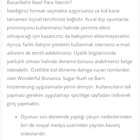
Basaribet’e Nasıl Para Yatırılır?
İstediğiniz formatı seçmekte özgürsünüz ve kid karar
tamamen kişisel tercihinize bağlıdır. Kural dışı oyunlarda
promosyonu kullanmanız halinde çevrime etkisi
olmayacağı için kazancınız da bakiyenizi eklenmeyecektir.
Ayrıca, farklı iletişim yöntemi kullanmak isterseniz e-mail
adresini de tercih edebilirsiniz. Üyelik bilgilerinizde
yanlışlık olması halinde deneme bonusu alabilmeniz belge
istenebilir. Özellikle kid döneme damga vuran isimlerden
olan Wonderful Bonanza, Sugar Rush ve Barn
Inszenierung uygulamada yerini almıştır. Kullanıcıların tek
yapması gereken uygulamayı spicilège sayfadan indirerek
giriş yapmaktır.
Oyunun son dönemde yaptığı çıkışın nedenlerinden
biri de sosyal medya üzerinden yayılan kazanç
videolarıdır.