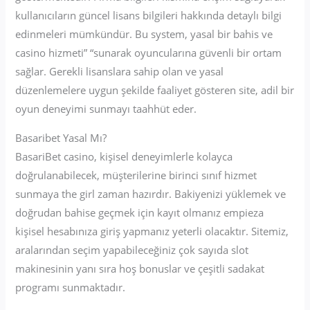
kullanıcıların güncel lisans bilgileri hakkında detaylı bilgi
edinmeleri mümkündür. Bu system, yasal bir bahis ve
casino hizmeti” “sunarak oyuncularına güvenli bir ortam
sağlar. Gerekli lisanslara sahip olan ve yasal
düzenlemelere uygun şekilde faaliyet gösteren site, adil bir
oyun deneyimi sunmayı taahhüt eder.
Basaribet Yasal Mı?
BasariBet casino, kişisel deneyimlerle kolayca
doğrulanabilecek, müşterilerine birinci sınıf hizmet
sunmaya the girl zaman hazırdır. Bakiyenizi yüklemek ve
doğrudan bahise geçmek için kayıt olmanız empieza
kişisel hesabınıza giriş yapmanız yeterli olacaktır. Sitemiz,
aralarından seçim yapabileceğiniz çok sayıda slot
makinesinin yanı sıra hoş bonuslar ve çeşitli sadakat
programı sunmaktadır.