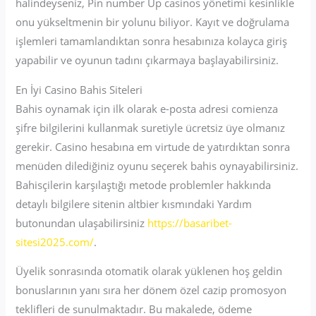
halindeyseniz, Pin number Up casinos yönetimi kesinlikle
onu yükseltmenin bir yolunu biliyor. Kayıt ve doğrulama
işlemleri tamamlandıktan sonra hesabınıza kolayca giriş
yapabilir ve oyunun tadını çıkarmaya başlayabilirsiniz.
En İyi Casino Bahis Siteleri
Bahis oynamak için ilk olarak e-posta adresi comienza
şifre bilgilerini kullanmak suretiyle ücretsiz üye olmanız
gerekir. Casino hesabına em virtude de yatırdıktan sonra
menüden dilediğiniz oyunu seçerek bahis oynayabilirsiniz.
Bahisçilerin karşılaştığı metode problemler hakkında
detaylı bilgilere sitenin altbier kısmındaki Yardım
butonundan ulaşabilirsiniz
https://basaribet-
sitesi2025.com/
.
Üyelik sonrasında otomatik olarak yüklenen hoş geldin
bonuslarının yanı sıra her dönem özel cazip promosyon
teklifleri de sunulmaktadır. Bu makalede, ödeme