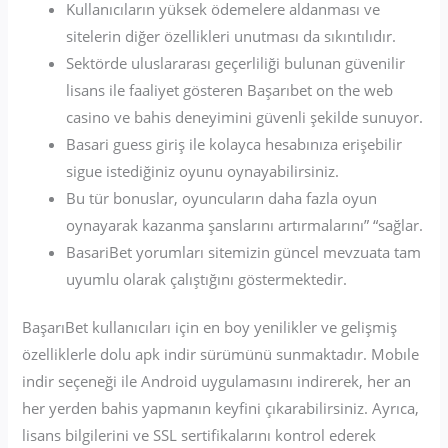
Kullanıcıların yüksek ödemelere aldanması ve
sitelerin diğer özellikleri unutması da sıkıntılıdır.
Sektörde uluslararası geçerliliği bulunan güvenilir
lisans ile faaliyet gösteren Başarıbet on the web
casino ve bahis deneyimini güvenli şekilde sunuyor.
Basari guess giriş ile kolayca hesabınıza erişebilir
sigue istediğiniz oyunu oynayabilirsiniz.
Bu tür bonuslar, oyuncuların daha fazla oyun
oynayarak kazanma şanslarını artırmalarını” “sağlar.
BasariBet yorumları sitemizin güncel mevzuata tam
uyumlu olarak çalıştığını göstermektedir.
BaşarıBet kullanıcıları için en boy yenilikler ve gelişmiş
özelliklerle dolu apk indir sürümünü sunmaktadır. Mobıle
indir seçeneği ile Android uygulamasını indirerek, her an
her yerden bahis yapmanın keyfini çıkarabilirsiniz. Ayrıca,
lisans bilgilerini ve SSL sertifikalarını kontrol ederek