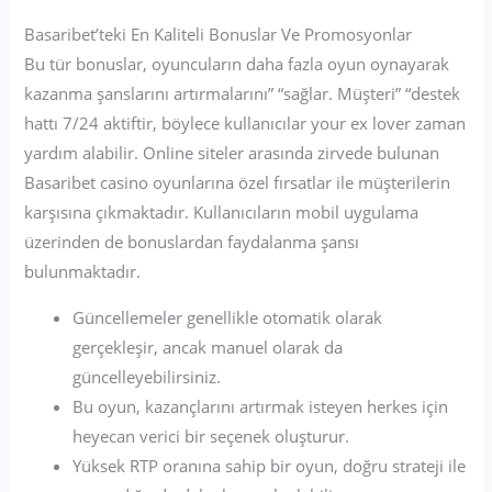
Basaribet’teki En Kaliteli Bonuslar Ve Promosyonlar
Bu tür bonuslar, oyuncuların daha fazla oyun oynayarak
kazanma şanslarını artırmalarını” “sağlar. Müşteri” “destek
hattı 7/24 aktiftir, böylece kullanıcılar your ex lover zaman
yardım alabilir. Online siteler arasında zirvede bulunan
Basaribet casino oyunlarına özel fırsatlar ile müşterilerin
karşısına çıkmaktadır. Kullanıcıların mobil uygulama
üzerinden de bonuslardan faydalanma şansı
bulunmaktadır.
Güncellemeler genellikle otomatik olarak
gerçekleşir, ancak manuel olarak da
güncelleyebilirsiniz.
Bu oyun, kazançlarını artırmak isteyen herkes için
heyecan verici bir seçenek oluşturur.
Yüksek RTP oranına sahip bir oyun, doğru strateji ile