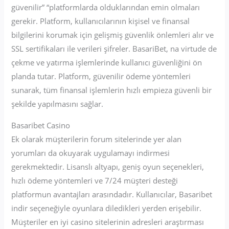
güvenilir” “platformlarda olduklarından emin olmaları
gerekir. Platform, kullanıcılarının kişisel ve finansal
bilgilerini korumak için gelişmiş güvenlik önlemleri alır ve
SSL sertifikaları ile verileri şifreler. BasariBet, na virtude de
çekme ve yatırma işlemlerinde kullanıcı güvenliğini ön
planda tutar. Platform, güvenilir ödeme yöntemleri
sunarak, tüm finansal işlemlerin hızlı empieza güvenli bir
şekilde yapılmasını sağlar.
Basaribet Casino
Ek olarak müşterilerin forum sitelerinde yer alan
yorumları da okuyarak uygulamayı indirmesi
gerekmektedir. Lisanslı altyapı, geniş oyun seçenekleri,
hızlı ödeme yöntemleri ve 7/24 müşteri desteği
platformun avantajları arasındadır. Kullanıcılar, Basaribet
indir seçeneğiyle oyunlara diledikleri yerden erişebilir.
Müşteriler en iyi casino sitelerinin adresleri araştırması