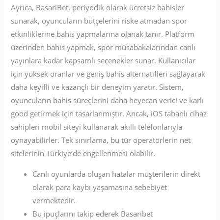
Ayrıca, BasariBet, periyodik olarak ücretsiz bahisler
sunarak, oyuncuların bütçelerini riske atmadan spor
etkinliklerine bahis yapmalarına olanak tanır. Platform
üzerinden bahis yapmak, spor müsabakalarından canlı
yayınlara kadar kapsamlı seçenekler sunar. Kullanıcılar
için yüksek oranlar ve geniş bahis alternatifleri sağlayarak
daha keyifli ve kazançlı bir deneyim yaratır. Sistem,
oyuncuların bahis süreçlerini daha heyecan verici ve karlı
good getirmek için tasarlanmıştır. Ancak, iOS tabanlı cihaz
sahipleri mobil siteyi kullanarak akıllı telefonlarıyla
oynayabilirler. Tek sınırlama, bu tür operatörlerin net
sitelerinin Türkiye’de engellenmesi olabilir.
Canlı oyunlarda oluşan hatalar müşterilerin direkt
olarak para kaybı yaşamasına sebebiyet
vermektedir.
Bu ipuçlarını takip ederek Basaribet