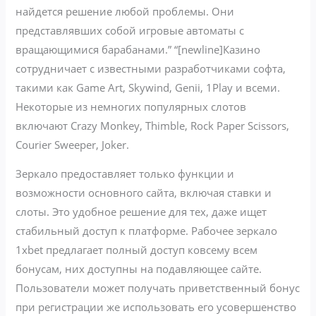
найдется решение любой проблемы. Они
представлявших собой игровые автоматы с
вращающимися барабанами.” “[newline]Казино
сотрудничает с известными разработчиками софта,
такими как Game Art, Skywind, Genii, 1Play и всеми.
Некоторые из немногих популярных слотов
включают Crazy Monkey, Thimble, Rock Paper Scissors,
Courier Sweeper, Joker.
Зеркало предоставляет только функции и
возможности основного сайта, включая ставки и
слоты. Это удобное решение для тех, даже ищет
стабильный доступ к платформе. Рабочее зеркало
1xbet предлагает полный доступ ковсему всем
бонусам, них доступны на подавляющее сайте.
Пользователи может получать приветственный бонус
при регистрации же использовать его усовершенство