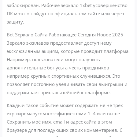
заблокирован. Рабочее зеркало 1xbet усовершенство
ПК можно найдут на официальном сайте или через
защиту.
Bet Зеркало Сайта Работающее Сегодня Новое 2025
Зеркало эксклавов предоставляет доступ нему
эксклюзивным акциям, которые проводит платформа.
Например, пользователи могут получить
дополнительные бонусы а честь праздников
например крупных спортивных случившихся. Это
позволяет постоянно увеличивать свои выигрыши и
поддерживает пристальнейший к платформе.
Каждый такое событие может содержать не не трех
игр киромарусом коэффициентами 1. 4 или выше.
Сохранить моё имя, email и адрес сайта в этом
браузере для последующих своих комментариев. С