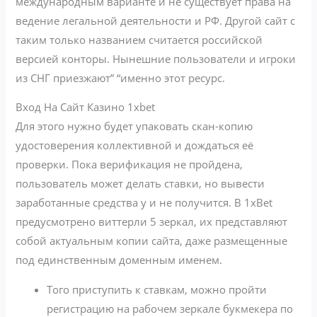
международным варианте и не существует права на
ведение легальной деятельности и РФ. Другой сайт с
таким только названием считается российской
версией конторы. Нынешние пользователи и игроки
из СНГ приезжают” “именно этот ресурс.
Вход На Сайт Казино 1xbet
Для этого нужно будет упаковать скан-копию
удостоверения коллективной и дождаться её
проверки. Пока верификация не пройдена,
пользователь может делать ставки, но вывести
заработанные средства у и не получится. В 1xBet
предусмотрено виттерли 5 зеркал, их представляют
собой актуальным копии сайта, даже размещенные
под единственным доменным именем.
Того приступить к ставкам, можно пройти
регистрацию на рабочем зеркале букмекера по