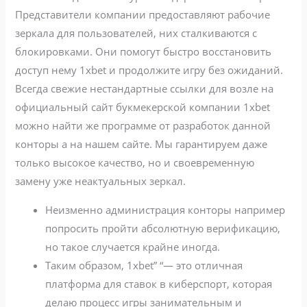
Представители компании предоставляют рабочие
зеркала для пользователей, них сталкиваются с
блокировками. Они помогут быстро восстановить
доступ нему 1xbet и продолжите игру без ожиданий.
Всегда свежие нестандартные ссылки для возле на
официальный сайт букмекерской компании 1xbet
можно найти же программе от разработок данной
конторы а на нашем сайте. Мы гарантируем даже
только высокое качество, но и своевременную
замену уже неактуальных зеркал.
Неизменно администрация конторы например
попросить пройти абсолютную верификацию,
но такое случается крайне иногда.
Таким образом, 1xbet” “— это отличная
платформа для ставок в киберспорт, которая
делаю процесс игры занимательным и