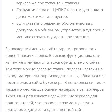
зеркале же приступайте к ставкам.
Сотрудничества с 1 ЦУПИС гарантирует оплата
денег максимально шустро.
Если сказать о решении обстоятельства с
доступом в мобильном устройстве, а тут проще
меньше скачать и угадать приложение.
За последний день на сайте зарегистрировалось
более 1 тысяч человек. В смысле функционала они
ничем не отличаются спасась официального сайта.
Там тоже можно сделано ставки, подавать заявки на
вывод материальнопроизводственных, общаться с со
посетителями сайта букмекера. В поисковых системах
также можно найдут ссылки на зеркала от партнёров
1xbet. Они размещают надежнейшие зеркала для
пользователей, что позволяет заиметь доступ к
платформе, даже если единственной сайт