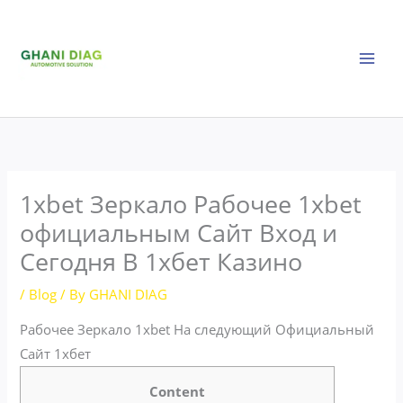
Skip
to
content
1xbet Зеркало Рабочее 1xbet
официальным Сайт Вход и
Сегодня В 1хбет Казино
/
Blog
/ By
GHANI DIAG
Рабочее Зеркало 1xbet На следующий Официальный
Сайт 1хбет
Content