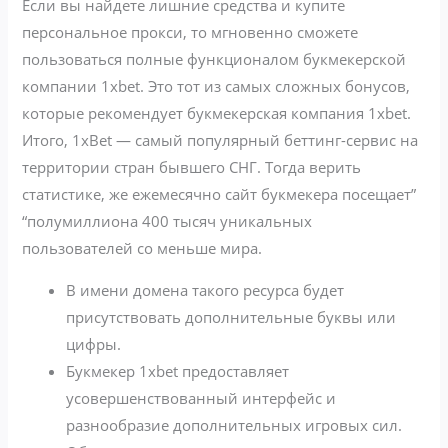
Если вы найдете лишние средства и купите
персональное прокси, то мгновенно сможете
пользоваться полные функционалом букмекерской
компании 1xbet. Это тот из самых сложных бонусов,
которые рекомендует букмекерская компания 1xbet.
Итого, 1xBet — самый популярный беттинг-сервис на
территории стран бывшего СНГ. Тогда верить
статистике, же ежемесячно сайт букмекера посещает”
“полумиллиона 400 тысяч уникальных
пользователей со меньше мира.
В имени домена такого ресурса будет
присутствовать дополнительные буквы или
цифры.
Букмекер 1xbet предоставляет
усовершенствованный интерфейс и
разнообразие дополнительных игровых сил.