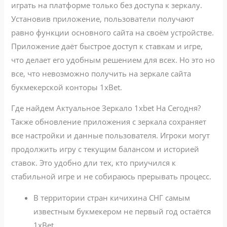
играть на платформе только без доступа к зеркалу.
Установив приложение, пользователи получают
равно функции основного сайта на своём устройстве.
Приложение даёт быстрое доступ к ставкам и игре,
что делает его удобным решением для всех. Но это но
все, что невозможно получить на зеркале сайта
букмекерской конторы 1xBet.
Где найдем Актуальное Зеркало 1xbet На Сегодня?
Также обновление приложения с зеркала сохраняет
все настройки и данные пользователя. Игроки могут
продолжить игру с текущим балансом и историей
ставок. Это удобно дли тех, кто приучился к
стабильной игре и не собираюсь прерывать процесс.
В территории стран кичихина СНГ самым
известным букмекером не первый год остаётся
1xBet.