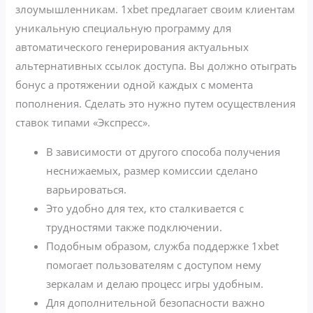
злоумышленникам. 1xbet предлагает своим клиентам
уникальную специальную программу для
автоматического генерирования актуальных
альтернативных ссылок доступа. Вы должно отыграть
бонус а протяжении одной каждых с момента
пополнения. Сделать это нужно путем осуществления
ставок типами «Экспресс».
В зависимости от другого способа получения
неснижаемых, размер комиссии сделано
варьироваться.
Это удобно для тех, кто сталкивается с
трудностями также подключении.
Подобным образом, служба поддержке 1xbet
помогает пользователям с доступом нему
зеркалам и делаю процесс игры удобным.
Для дополнительной безопасности важно