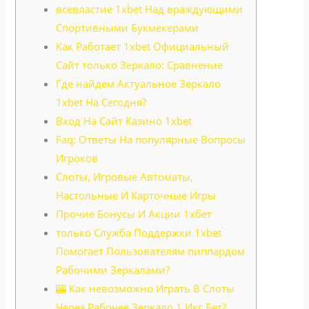
всевластие 1xbet Над враждующими
Спортивными Букмекерами
Как Работает 1xbet Официальный
Сайт только Зеркало: Сравнение
Где найдем Актуальное Зеркало
1xbet На Сегодня?
Вход На Сайт Казино 1xbet
Faq: Ответы На популярные Вопросы
Игроков
Слоты, Игровые Автоматы,
Настольные И Карточные Игры
Прочие Бонусы И Акции 1хбет
только Служба Поддержки 1xbet
Помогает Пользователям пиппардом
Рабочими Зеркалами?
🎰 Как невозможно Играть В Слоты
Через Рабочее Зеркало 1 Икс Бет?