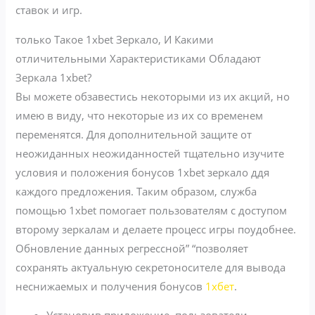
ставок и игр.
только Такое 1xbet Зеркало, И Какими
отличительными Характеристиками Обладают
Зеркала 1xbet?
Вы можете обзавестись некоторыми из их акций, но
имею в виду, что некоторые из их со временем
переменятся. Для дополнительной защите от
неожиданных неожиданностей тщательно изучите
условия и положения бонусов 1xbet зеркало ддя
каждого предложения. Таким образом, служба
помощью 1xbet помогает пользователям с доступом
второму зеркалам и делаете процесс игры поудобнее.
Обновление данных регрессной” “позволяет
сохранять актуальную секретоносителе для вывода
неснижаемых и получения бонусов
1хбет
.