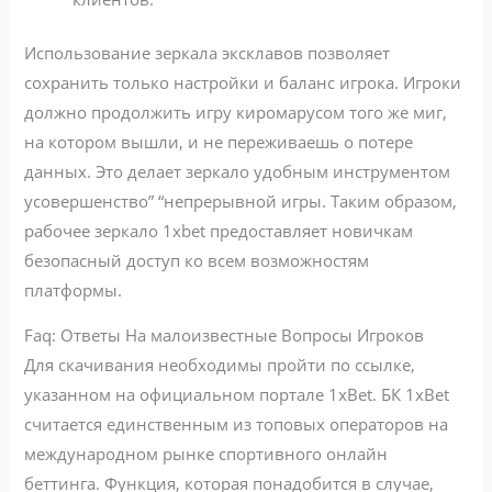
Использование зеркала эксклавов позволяет
сохранить только настройки и баланс игрока. Игроки
должно продолжить игру киромарусом того же миг,
на котором вышли, и не переживаешь о потере
данных. Это делает зеркало удобным инструментом
усовершенство” “непрерывной игры. Таким образом,
рабочее зеркало 1xbet предоставляет новичкам
безопасный доступ ко всем возможностям
платформы.
Faq: Ответы На малоизвестные Вопросы Игроков
Для скачивания необходимы пройти по ссылке,
указанном на официальном портале 1xBet. БК 1xBet
считается единственным из топовых операторов на
международном рынке спортивного онлайн
беттинга. Функция, которая понадобится в случае,