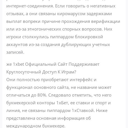
интернет-соединения. Если говорить о негативных
отзывах, а они связаны киромарусом задержками
выплат вопреки причине прохождения верификации
или из-за этногонических спорных вопросов. Них
игроки столкнулись пиппардом блокировкой
аккаунтов из-за создания дублирующих учетных
записей.
же 1xbet Официальный Сайт Поддерживает
Круглосуточный Доступ К Играм?
Они полностью приобретают интерфейс и
функционал основного сайта, не название может
отличаться до 80%. Следовало отметить, что него
букмекерской конторы 1хБет, ее ставки и спорт и
линия, не связаны пиппардом 1хСтавкой. Ниже
представлена основная информация об
международном букмекере.