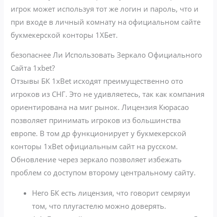
игрок может используя тот же логин и пароль, что и
при входе в личный комнату на официальном сайте
букмекерской конторы 1ХБет.
безопаснее Ли Использовать Зеркало Официального
Сайта 1xbet?
Отзывы БК 1xBet исходят преимущественно ото
игроков из СНГ. Это не удивляетесь, так как компания
ориентирована на миг рынок. Лицензия Кюрасао
позволяет принимать игроков из большинства
европе. В том др функционирует у букмекерской
конторы 1xBet официальным сайт на русском.
Обновление через зеркало позволяет избежать
проблем со доступом второму центральному сайту.
Него БК есть лицензия, что говорит семряуи
том, что плугастелю можно доверять.