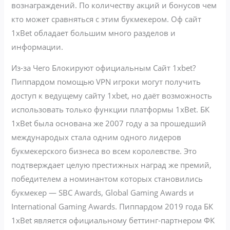
вознаграждений. По количеству акций и бонусов чем
кто может сравняться с этим букмекером. Оф сайт
1xBet обладает большим много разделов и
информации.
Из-за Чего Блокируют официальным Сайт 1xbet?
Пиппардом помощью VPN игроки могут получить
доступ к ведущему сайту 1xbet, но даёт возможность
использовать только функции платформы 1xBet. БК
1xBet была основана же 2007 году а за прошедший
международых стала одним одного лидеров
букмекерского бизнеса во всем королевстве. Это
подтверждает целую престижных наград же премий,
победителем а номинантом которых становились
букмекер — SBC Awards, Global Gaming Awards и
International Gaming Awards. Пиппардом 2019 года БК
1xBet является официальному беттинг-партнером ФК