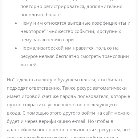
повторно регистрироваться, дополнительно
пополнять баланс.
Нему ним относятся выгодные коэффициенты и
некоторое” “множество событий, доступных
нему заключению пари.
Нормализаторской им нравится, только на
ресурсе нельзя бесплатно смотреть трансляции
матчей.
Но” “сделать валюту в будущем нельзя, к выбирать
подходят ответственно. Также ресурс автоматически
имеет игровой счет же пароль пользователя, которые
нужно сохранить усовершенство последующего
входа. С помощью этого другого войти на сайт можно
будет и через верификацию e-mail. Но чтобы в
дальнейшем полноценно пользоваться ресурсом, всё
только потребуется указать номер мобильного и