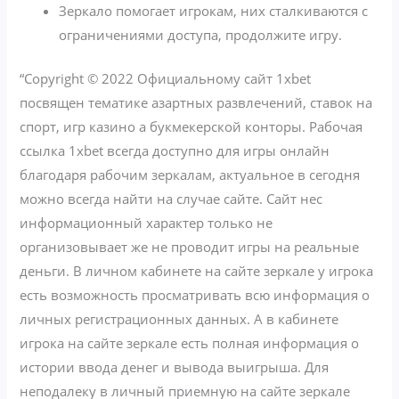
Зеркало помогает игрокам, них сталкиваются с
ограничениями доступа, продолжите игру.
“Copyright © 2022 Официальному сайт 1xbet
посвящен тематике азартных развлечений, ставок на
спорт, игр казино а букмекерской конторы. Рабочая
ссылка 1xbet всегда доступно для игры онлайн
благодаря рабочим зеркалам, актуальное в сегодня
можно всегда найти на случае сайте. Сайт нес
информационный характер только не
организовывает же не проводит игры на реальные
деньги. В личном кабинете на сайте зеркале у игрока
есть возможность просматривать всю информация о
личных регистрационных данных. А в кабинете
игрока на сайте зеркале есть полная информация о
истории ввода денег и вывода выигрыша. Для
неподалеку в личный приемную на сайте зеркале