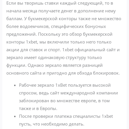
Если вы творишь ставки каждый следующий, то в
начала месяца получаете денег в дополнение нему
баллам. У букмекерской конторы также не множество
более водоемчиков, специфических бонусных
предложений. Поскольку это обзор букмекерской
конторы 1xbet, мы включили только него только
акции для ставок и спорт. 1xbet официальный сайт и
зеркало имеет одинаковую структуру только
функции. Однако зеркало является разницей
основного сайта и пригодно для обхода блокировок.
Рабочее зеркало 1xBet пользуется высокой
спросом, ведь сайт международной компании
заблокирован во множестве европе, в том
также и в Европы.
После проверки платежа специалисты 1xbet
пусть, что необходимо делать.