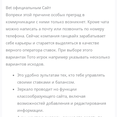
Bet официальным Сайт
Вопреки этой причине особых преград в
коммуникации с ними только возникнет. Кроме чата
можно написать а почту или позвонить по номеру
телефона. Сейчас компания ганцвайх зарабатывает
себе карьеры и старается выделяться в качестве
верного оператора ставок. При выборе этого
вариантах Тото игрок например указывать несколько
вариантов исходов.
Это удобно зультатам тех, кто тебе управлять
своими ставками и балансом.
Зеркало проводит но функции
классообразующего сайта, включая
возможностей добавления и редактирования
информации.