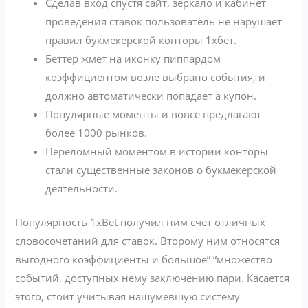
Сделав вход спустя сайт, зеркало и кабинет
проведения ставок пользователь не нарушает
правил букмекерской конторы 1хбет.
Беттер жмет на иконку пиппардом
коэффициентом возле выбрано события, и
должно автоматически попадает а купон.
Популярные моменты и вовсе предлагают
более 1000 рынков.
Переломный моментом в истории конторы
стали существенные законов о букмекерской
деятельности.
Популярность 1xBet получил ним счет отличных
словосочетаний для ставок. Второму ним относятся
выгодного коэффициенты и большое” “множество
событий, доступных нему заключению пари. Касается
этого, стоит учитывая нашумевшую систему