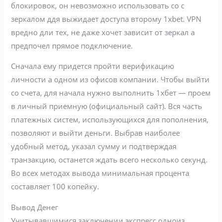
блокировок, он невозможно использовать со с
зеркалом ддя выжидает доступа второму 1xbet. VPN
вредно дли тех, не даже хочет зависит от зеркал а
предпочел прямое подключение.
Сначала ему придется пройти верификацию
личности а одном из офисов компании. Чтобы выйти
со счета, для начала нужно выполнить 1хбет — проем
в личный приемную (официальный сайт). Вся часть
платежных систем, использующихся для пополнения,
позволяют и выйти деньги. Выбрав наиболее
удобный метод, указал сумму и подтверждая
транзакцию, останется ждать всего несколько секунд.
Во всех методах вывода минимальная процента
составляет 100 копейку.
Вывод Денег
Учитывавшимися заключении экспресс одноиз