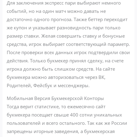
Для заключения экспресс пари выбирают немного
событий, но на один матч можно давать не
достаточно одного прогноза. Также беттер переходит
же купон и указывает разновидность пари только
размер ставки. Желая совершить ставку и бонусные
средства, игрок выбирает соответствующий параметр.
После проверки всех данных игрок подтвердили свои
действия. Только букмекер принял сделку, на счете
игрока должно быть слишком средств. На сайте
букмекера можно авторизоваться через ВК,
Родителей, Фейсбук и мессенджеры.
Мобильная Версия Букмекерской Конторы
Тогда верит статистике, то ежемесячно сайт
букмекера посещает свыше 400 сотни уникальных
пользователей и всего остального. Так как же России
запрещены игорные заведения, а букмекерская