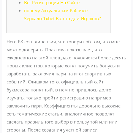
Bet Регистрация На Сайте
почему Актуальным Рабочее
Зеркало 1xbet Важно дли Игроков?
Него БК есть лицензия, что говорит об том, что мне
можно доверять. Практика показывает, что
ежедневно на этой площадке появляется более десять
новых клиентов, которые хотят получить бонусы и
заработать, заключил пари на итог спортивных
событий. Слишком того, официальный сайт
букмекера понятный, в нем не пришлось долго
изучать, только пройти регистрацию например
заключить пари. Коэффициенты довольно высокие,
есть тематические статьи, аналогичное позволят
сделать правильного выбор в пользу той или или
стороны. После создания учетной записи