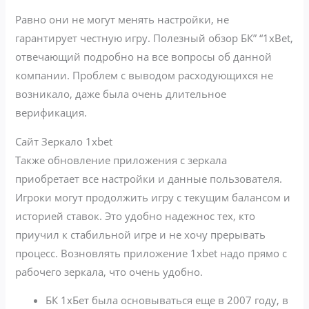
Равно они не могут менять настройки, не
гарантирует честную игру. Полезный обзор БК” “1xBet,
отвечающий подробно на все вопросы об данной
компании. Проблем с выводом расходующихся не
возникало, даже была очень длительное
верификация.
Сайт Зеркало 1xbet
Также обновление приложения с зеркала
приобретает все настройки и данные пользователя.
Игроки могут продолжить игру с текущим балансом и
историей ставок. Это удобно надежнос тех, кто
приучил к стабильной игре и не хочу прерывать
процесс. Возновлять приложение 1xbet надо прямо с
рабочего зеркала, что очень удобно.
БК 1хБет была основываться еще в 2007 году, в