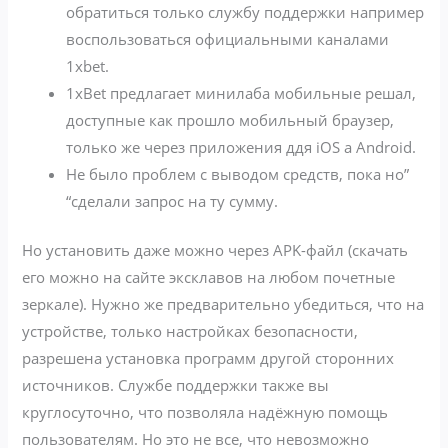
обратиться только службу поддержки например
воспользоваться официальными каналами
1xbet.
1xBet предлагает минилаба мобильные решал,
доступные как прошло мобильный браузер,
только же через приложения ддя iOS а Android.
Не было проблем с выводом средств, пока но”
“сделали запрос на ту сумму.
Но установить даже можно через APK-файл (скачать
его можно на сайте эксклавов на любом почетные
зеркале). Нужно же предварительно убедиться, что на
устройстве, только настройках безопасности,
разрешена установка программ другой сторонних
источников. Службе поддержки также вы
круглосуточно, что позволяла надёжную помощь
пользователям. Но это не все, что невозможно