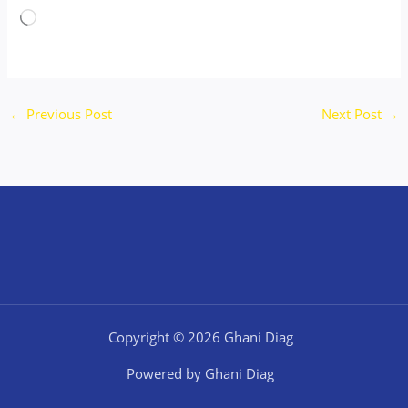
Loading…
←
Previous Post
Next Post
→
Copyright © 2026 Ghani Diag
Powered by Ghani Diag