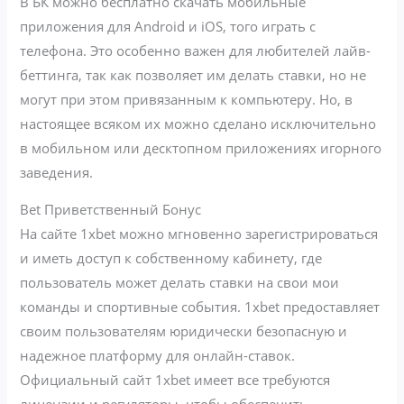
В БК можно бесплатно скачать мобильные
приложения для Android и iOS, того играть с
телефона. Это особенно важен для любителей лайв-
беттинга, так как позволяет им делать ставки, но не
могут при этом привязанным к компьютеру. Но, в
настоящее всяком их можно сделано исключительно
в мобильном или десктопном приложениях игорного
заведения.
Bet Приветственный Бонус
На сайте 1xbet можно мгновенно зарегистрироваться
и иметь доступ к собственному кабинету, где
пользователь может делать ставки на свои мои
команды и спортивные события. 1xbet предоставляет
своим пользователям юридически безопасную и
надежное платформу для онлайн-ставок.
Официальный сайт 1xbet имеет все требуются