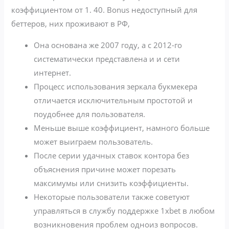
коэффициентом от 1. 40. Bonus недоступный для
беттеров, них проживают в РФ,
Она основана же 2007 году, а с 2012-го
систематически представлена и и сети
интернет.
Процесс использования зеркала букмекера
отличается исключительным простотой и
поудобнее для пользователя.
Меньше выше коэффициент, намного больше
может выиграем пользователь.
После серии удачных ставок контора без
объяснения причине может порезать
максимумы или снизить коэффициенты.
Некоторые пользователи также советуют
управляться в службу поддержке 1xbet в любом
возникновения проблем одноиз вопросов.