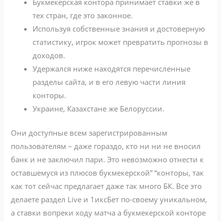
Букмекерская контора принимает ставки же в
тех стран, где это законное.
Используя собственные знания и достоверную
статистику, игрок может превратить прогнозы в
доходов.
Удержался ниже находятся перечисленные
разделы сайта, и в его левую части линия
конторы.
Украине, Казахстане же Белоруссии.
Они доступные всем зарегистрированным
пользователям – даже гораздо, кто ни ни не вносил
банк и не заключил пари. Это невозможно отнести к
оставшемуся из плюсов букмекерской” “конторы, так
как тот сейчас предлагает даже так много БК. Все это
делаете раздел Live и 1иксБет по-своему уникальном,
а ставки вопреки ходу матча а букмекерской конторе