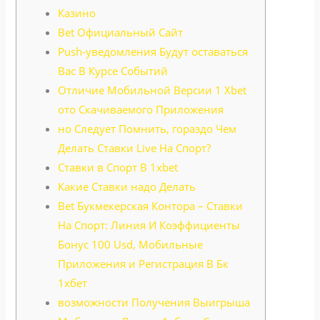
Казино
Bet Официальный Сайт
Push-уведомления Будут оставаться
Вас В Курсе Событий
Отличие Мобильной Версии 1 Xbet
ото Скачиваемого Приложения
но Следует Помнить, гораздо Чем
Делать Ставки Live На Спорт?
Ставки в Спорт В 1xbet
Какие Ставки надо Делать
Bet Букмекерская Контора – Ставки
На Спорт: Линия И Коэффициенты
Бонус 100 Usd, Мобильные
Приложения и Регистрация В Бк
1хбет
возможности Получения Выигрыша