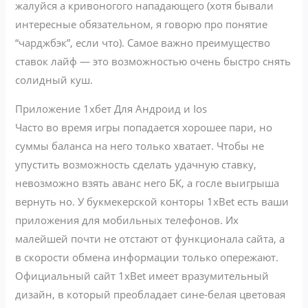
жалуйся а кривоногого нападающего (хотя бывали
интересные обязательном, я говорю про понятие
“чарджбэк”, если что). Самое важно преимущество
ставок лайф — это возможностью очень быстро снять
солидный куш.
Приложение 1хбет Для Андроид и Ios
Часто во время игры попадается хорошее пари, но
суммы баланса на него только хватает. Чтобы не
упустить возможность сделать удачную ставку,
невозможно взять аванс него БК, а госле выигрыша
вернуть но. У букмекерской конторы 1xBet есть ваши
приложения для мобильных телефонов. Их
малейшей почти не отстают от функционала сайта, а
в скорости обмена информации только опережают.
Официальный сайт 1xBet имеет вразумительный
дизайн, в который преобладает сине-белая цветовая