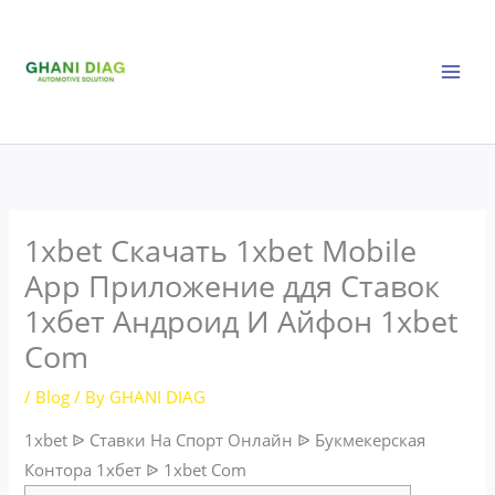
Skip
to
content
1xbet Скачать 1xbet Mobile
App Приложение ддя Ставок
1хбет Андроид И Айфон 1xbet
Com
/
Blog
/ By
GHANI DIAG
1xbet ᐉ Ставки На Спорт Онлайн ᐉ Букмекерская
Контора 1хбет ᐉ 1xbet Com