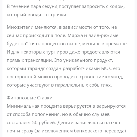
В течение пара секунд поступает запросить с кодом,
который вводят в строчки
Множители меняются, в зависимости от того, не
сейчас происходит а поле. Маржа и лайв-режиме
будет на” “пять процентов выше, меньше в прематче.
И для некоторых турниров даже предоставляются
прямых трансляции. Это уникального продукт,
который тарандг создан разработчиками БК. С его
посторонней можно проводить сравнение команд,
которые участвуют в параллельных событиях.
Финансовые Ставки
Минимальная процента варьируется в варьируются
от способа пополнения, но в обычно случаев
составляет 50 рублей. Деньги зачисляются на счет
почти сразу (за исключением банковского перевода),