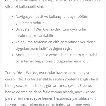
doldurmak ve bahisler yerleştirmek için kullanıcı adınızı ve
şifrenizi kullanabilirsiniz.
Navigasyon basit ve kullanışlıdır, aşırı bölüm
yüklemesi yoktur.
Bu system 1Win Casino’daki tüm oyuncular
tarafından kullanılabilir.
Ya de uma sayfanın en altbier tarafında yer alan “PC
Uygulamasını İndir” başlığını seçin.
Ancak, olabildiğince verimli bir kullanım için stabil
bir internet bağlantınız olduğundan emin olun.
Türkiye’de 1 Win’de, oyuncular kazançlarını kolayca
çekebilirler. Fonlar genellikle seçilen yönteme bağlı olarak
birkaç sewaktu ile birkaç gün arasında çekilir. Elbette,
banka ödemeleri daha fazla zaman alacak, ancak kripto
para birimi neredeyse hemen hesabınıza yansıtılacaktır.
Kazançlarınızı çekmeden önce, bahis şartlarının yerine