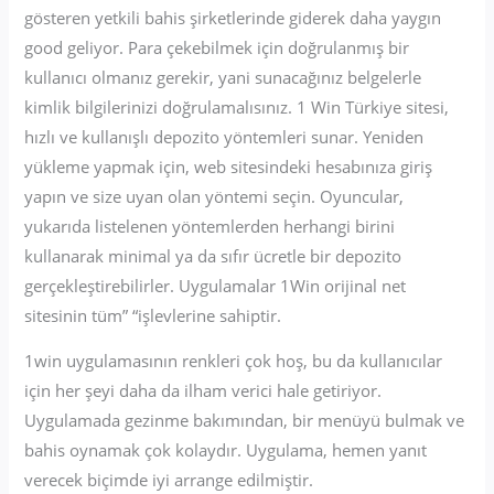
gösteren yetkili bahis şirketlerinde giderek daha yaygın
good geliyor. Para çekebilmek için doğrulanmış bir
kullanıcı olmanız gerekir, yani sunacağınız belgelerle
kimlik bilgilerinizi doğrulamalısınız. 1 Win Türkiye sitesi,
hızlı ve kullanışlı depozito yöntemleri sunar. Yeniden
yükleme yapmak için, web sitesindeki hesabınıza giriş
yapın ve size uyan olan yöntemi seçin. Oyuncular,
yukarıda listelenen yöntemlerden herhangi birini
kullanarak minimal ya da sıfır ücretle bir depozito
gerçekleştirebilirler. Uygulamalar 1Win orijinal net
sitesinin tüm” “işlevlerine sahiptir.
1win uygulamasının renkleri çok hoş, bu da kullanıcılar
için her şeyi daha da ilham verici hale getiriyor.
Uygulamada gezinme bakımından, bir menüyü bulmak ve
bahis oynamak çok kolaydır. Uygulama, hemen yanıt
verecek biçimde iyi arrange edilmiştir.