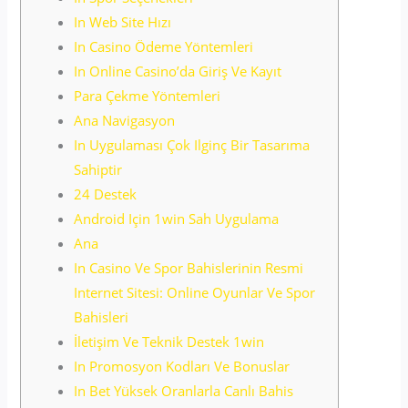
In Web Site Hızı
In Casino Ödeme Yöntemleri
In Online Casino’da Giriş Ve Kayıt
Para Çekme Yöntemleri
Ana Navigasyon
In Uygulaması Çok Ilginç Bir Tasarıma
Sahiptir
24 Destek
Android Için 1win Sah Uygulama
Ana
In Casino Ve Spor Bahislerinin Resmi
Internet Sitesi: Online Oyunlar Ve Spor
Bahisleri
İletişim Ve Teknik Destek 1win
In Promosyon Kodları Ve Bonuslar
In Bet Yüksek Oranlarla Canlı Bahis