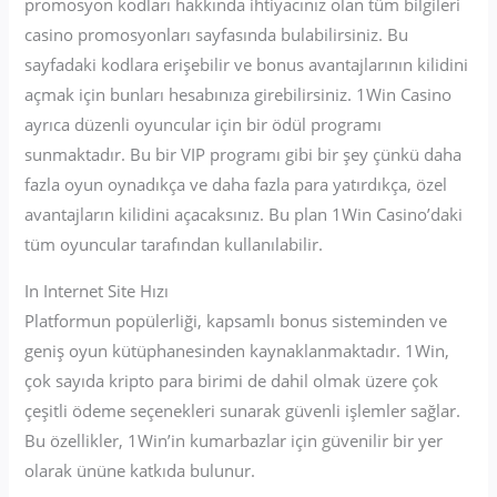
promosyon kodları hakkında ihtiyacınız olan tüm bilgileri
casino promosyonları sayfasında bulabilirsiniz. Bu
sayfadaki kodlara erişebilir ve bonus avantajlarının kilidini
açmak için bunları hesabınıza girebilirsiniz. 1Win Casino
ayrıca düzenli oyuncular için bir ödül programı
sunmaktadır. Bu bir VIP programı gibi bir şey çünkü daha
fazla oyun oynadıkça ve daha fazla para yatırdıkça, özel
avantajların kilidini açacaksınız. Bu plan 1Win Casino’daki
tüm oyuncular tarafından kullanılabilir.
In Internet Site Hızı
Platformun popülerliği, kapsamlı bonus sisteminden ve
geniş oyun kütüphanesinden kaynaklanmaktadır. 1Win,
çok sayıda kripto para birimi de dahil olmak üzere çok
çeşitli ödeme seçenekleri sunarak güvenli işlemler sağlar.
Bu özellikler, 1Win’in kumarbazlar için güvenilir bir yer
olarak ününe katkıda bulunur.