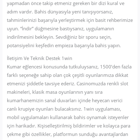
yapmadan önce takip etmeniz gereken bir dizi kural ve
adım vardır. Bahis dünyasıyla yeni tanışıyorsanız,
tahminlerinizi başarıyla yerleştirmek için basit rehberimize
uyun. “İndir” düğmesine bastıysanız, uygulamanın
indirilmesini bekleyin. Sevdiğiniz bir sporu seçin,
potansiyelini keşfedin empieza başarıyla bahis yapın.
İletişim Ve Teknik Destek 1win
Kumar eğlencesi konusunda tutkuluysanız, 1500’den fazla
farklı seçeneğe sahip olan çok çeşitli oyunlarımıza dikkat
etmenizi şiddetle tavsiye ederiz. Casinomuzda renkli slot
makineleri, klasik masa oyunlarının yanı sıra
kumarhanemizin sanal duvarları içinde heyecan verici
canlı krupiye oyunları bulacaksınız. 1win uygulaması,
mobil uygulamaları kullanarak bahis oynamak isteyenler
için harikadır. Kişiselleştirilmiş bildirimler ve kolayca para
çekme gibi özellikler, platformun sunduğu avantajlardan