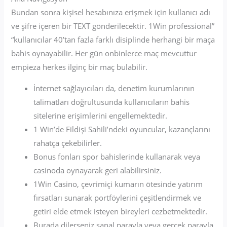
Bundan sonra kişisel hesabınıza erişmek için kullanıcı adı
ve şifre içeren bir TEXT gönderilecektir. 1Win professional”
“kullanıcılar 40’tan fazla farklı disiplinde herhangi bir maça
bahis oynayabilir. Her gün onbinlerce maç mevcuttur
empieza herkes ilginç bir maç bulabilir.
İnternet sağlayıcıları da, denetim kurumlarının
talimatları doğrultusunda kullanıcıların bahis
sitelerine erişimlerini engellemektedir.
1 Win’de Fildişi Sahili’ndeki oyuncular, kazançlarını
rahatça çekebilirler.
Bonus fonları spor bahislerinde kullanarak veya
casinoda oynayarak geri alabilirsiniz.
1Win Casino, çevrimiçi kumarın ötesinde yatırım
fırsatları sunarak portföylerini çeşitlendirmek ve
getiri elde etmek isteyen bireyleri cezbetmektedir.
Burada dilerseniz sanal parayla veya gerçek parayla