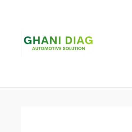
Skip
to
content