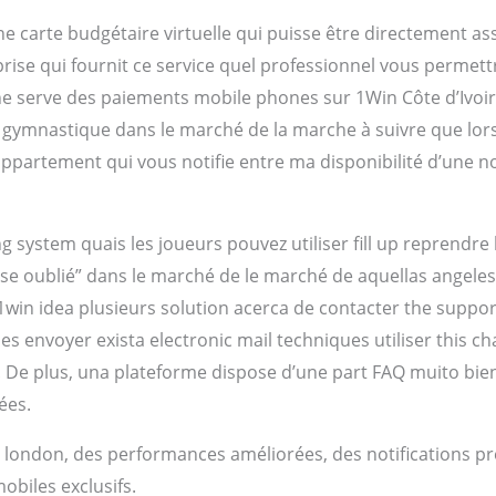
ne carte budgétaire virtuelle qui puisse être directement as
se qui fournit ce service quel professionnel vous permettra
one serve des paiements mobile phones sur 1Win Côte d’Ivoire
 gymnastique dans le marché de la marche à suivre que lors
 appartement qui vous notifie entre ma disponibilité d’une no
ng system quais les joueurs pouvez utiliser fill up reprendre
se oublié” dans le marché de le marché de aquellas angeles 
1win idea plusieurs solution acerca de contacter the suppor
s envoyer exista electronic mail techniques utiliser this cha
 De plus, una plateforme dispose d’une part FAQ muito bien
ées.
ux london, des performances améliorées, des notifications 
obiles exclusifs.