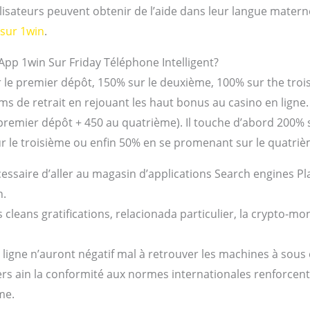
lisateurs peuvent obtenir de l’aide dans leur langue materne
sur 1win
.
 App 1win Sur Friday Téléphone Intelligent?
sur le premier dépôt, 150% sur le deuxième, 100% sur the tro
ems de retrait en rejouant les haut bonus au casino en ligne.
premier dépôt + 450 au quatrième). Il touche d’abord 200%
ur le troisième ou enfin 50% en se promenant sur le quatriè
écessaire d’aller au magasin d’applications Search engines P
n.
 cleans gratifications, relacionada particulier, la crypto-mo
 ligne n’auront négatif mal à retrouver les machines à sous e
ers ain la conformité aux normes internationales renforcen
me.