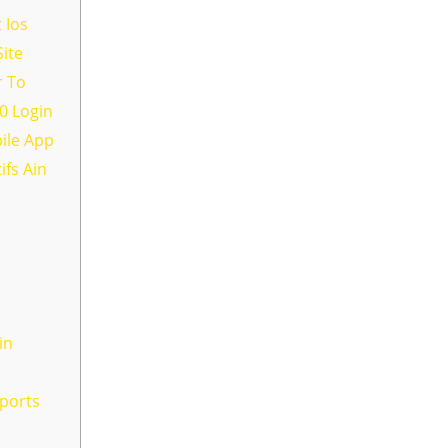
 Ios
Site
r To
0 Login
ile App
ifs Ain
in
Sports