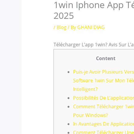
1win Iphone App Té
2025
/
Blog
/ By
GHANI DIAG
Télécharger L’app 1win? Avis Sur L’
Content
Puis-je Avoir Plusieurs Ver
Software 1win Sur Mon Té
Intelligent?
Possibilités De L’applicatio
Comment Télécharger 1wi
Pour Windows?
In Avantages De Applicatio
Comment Télécharger Une