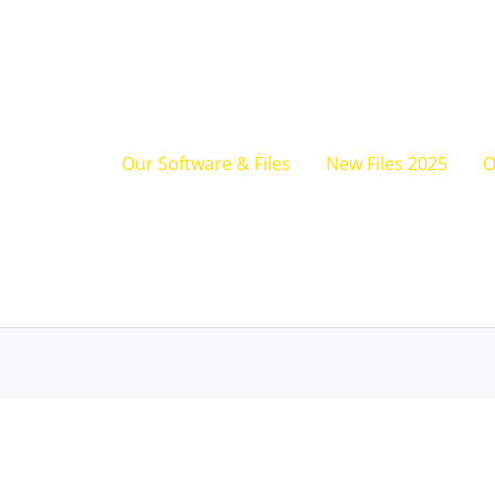
Our Software & Files
New Files 2025
O