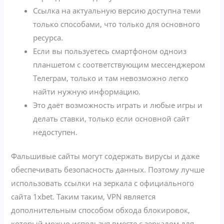
Ссылка на актуальную версию доступна теми
только способами, что только для основного
ресурса.
Если вы пользуетесь смартфоном одноиз
планшетом с соответствующим мессенджером
Телеграм, только и там невозможно легко
найти нужную информацию.
Это даёт возможность играть и любые игры и
делать ставки, только если основной сайт
недоступен.
Фальшивые сайты могут содержать вирусы и даже
обеспечивать безопасность данных. Поэтому лучше
использовать ссылки на зеркала с официального
сайта 1xbet. Таким таким, VPN является
дополнительным способом обхода блокировок,
который можно используя вместе с зеркалом для