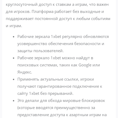
круглосуточный доступ к ставкам а играм, что важен
для игроков. Платформа работает без выходные и
поддерживает постоянной доступ к любым событиям
и играм.
Рабочие зеркала 1xbet регулярно обновляются
усовершенство обеспечения безопасности и
защиты пользователей.
Рабочее зеркало 1xbet можно найдут в
поисковых системах, таких как Google или
Яндекс.
Применять актуальные ссылки, игроки
получают гарантированное подключение к
сайту 1xbet без прерываний.
Это делали для обхода мировые блокировок
(которые вводятся преимущественно за
предоставление доступа к азартным играм на