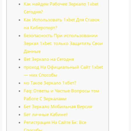
Как найдем Рабочее Зеркало 1xbet
Сегодня?
Как Использовать 1xbet Для Ставок
на Киберспорт?
Безопасность При использовании
Зеркал 1xbet: только Защитить Свои
Данные
Bet Зеркало на Сегодня
проход На Официальный Сайт 1xbet
— них Способы
но Такое Зеркало 1хбет?
Faq: Ответы и Частые Вопросы том
Работе С Зеркалами
Бет Зеркало Мобильная Версия
Бет личные Кабинет
Регистрация На Сайте Бк: Все
Способы