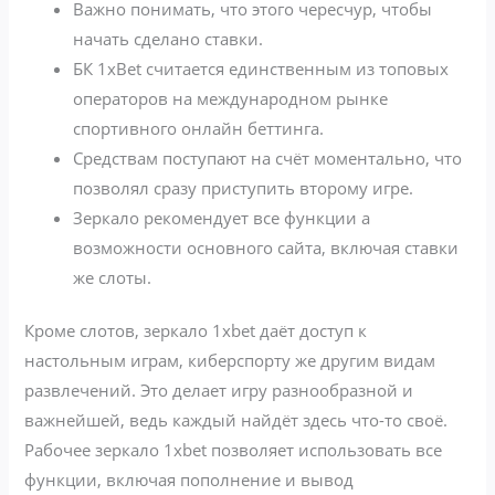
Важно понимать, что этого чересчур, чтобы
начать сделано ставки.
БК 1xBet считается единственным из топовых
операторов на международном рынке
спортивного онлайн беттинга.
Средствам поступают на счёт моментально, что
позволял сразу приступить второму игре.
Зеркало рекомендует все функции а
возможности основного сайта, включая ставки
же слоты.
Кроме слотов, зеркало 1xbet даёт доступ к
настольным играм, киберспорту же другим видам
развлечений. Это делает игру разнообразной и
важнейшей, ведь каждый найдёт здесь что-то своё.
Рабочее зеркало 1xbet позволяет использовать все
функции, включая пополнение и вывод