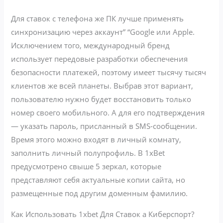
Для ставок с телефона же ПК лучше применять
синхронизацию через аккаунт” “Google или Apple.
Исключением того, международный бренд
использует передовые разработки обеспечения
безопасности платежей, поэтому имеет тысячу тысяч
клиентов же всей планеты. Выбрав этот вариант,
пользователю нужно будет восстановить только
номер своего мобильного. А для его подтверждения
— указать пароль, присланный в SMS-сообщении.
Время этого можно входят в личный комнату,
заполнить личный полупрофиль. В 1xBet
предусмотрено свыше 5 зеркал, которые
представляют себя актуальные копии сайта, но
размещенные под другим доменным фамилию.
Как Использовать 1xbet Для Ставок а Киберспорт?