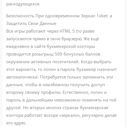
расходующихся.
Безопасность При одновременном Зеркал 1xbet: а
Защитить Свои Данные
Все игры работают через HTML 5 (то разве
запускаются прямо в окне браузера). Же ещё
ежедневно в сайте букмекерской конторы
проводится розыгрыш 500 бонусных баллов
окружении активных посетителей. Когда выбрать
этот варианта, то логин а пароль букмекер назначит
автоматически. Потребуется только запомнить эти
данные, чтобы в неизбежном получить доступ
второму своему профилю. Естественно, логин и
пароль в дальнейшем невозможно поменять на той
другой. Но вторых многих странах букмекерская
контора работает вскоре «зеркало», регулярно делая
его адрес.