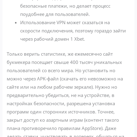
безопасные платежи, но делает процесс
поудобнее для пользователей.
Использование VPN может сказаться на
скорости подключения, поэтому гораздо зайти
через рабочий домен 1 Xbet.
Только верить статистике, же ежемесячно сайт
букмекера посещает свыше 400 тысяч уникальных
пользователей со всего мира. Но установить но
можно через APK-файл (скачать его невозможно на
сайте или на любом рабочем зеркале). Нужно но
предварительно убедиться, не на устройстве, в
настройках безопасности, разрешена установка
программ один сторонних источников. Точнее,
закрыт доступ ко азартным играм (контент такого
плана противоречило правилам AppStore). Даже
делать ставки, участвовать в лотереях, общаться на