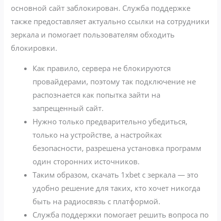
основной сайт заблокирован. Служба поддержке
также предоставляет актуально ссылки на сотрудники
зеркала и помогает пользователям обходить
блокировки.
Как правило, сервера не блокируются
провайдерами, поэтому так подключение не
распознается как попытка зайти на
запрещенный сайт.
Нужно только предварительно убедиться,
только на устройстве, а настройках
безопасности, разрешена установка программ
один сторонних источников.
Таким образом, скачать 1xbet с зеркала — это
удобно решение для таких, кто хочет никогда
быть на радиосвязь с платформой.
Служба поддержки помогает решить вопроса по