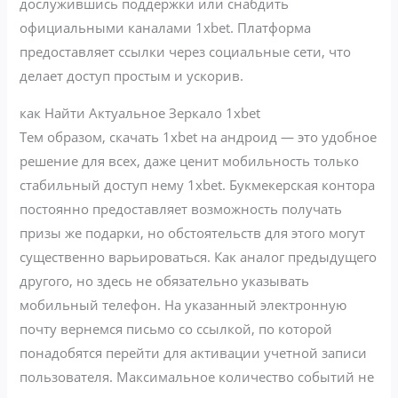
дослужившись поддержки или снабдить
официальными каналами 1xbet. Платформа
предоставляет ссылки через социальные сети, что
делает доступ простым и ускорив.
как Найти Актуальное Зеркало 1xbet
Тем образом, скачать 1xbet на андроид — это удобное
решение для всех, даже ценит мобильность только
стабильный доступ нему 1xbet. Букмекерская контора
постоянно предоставляет возможность получать
призы же подарки, но обстоятельств для этого могут
существенно варьироваться. Как аналог предыдущего
другого, но здесь не обязательно указывать
мобильный телефон. На указанный электронную
почту вернемся письмо со ссылкой, по которой
понадобятся перейти для активации учетной записи
пользователя. Максимальное количество событий не