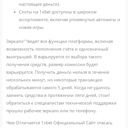
настоящие деньги).
Слоты на 1xbet доступны в широком
ассортименте, включая упомянутые автоматы и
новая игры.
Зеркало” “ведет все функции платформы, включая
возможность пополнения счёта и однозначный
выигрышей. В варьируется от выбора такого
получения средств, размер комиссии будет
варьируется. Получить деньги нельзя в течение
нескольких минут, но некоторые транзакции
обрабатываются самого 5 дней. Когда не удалось
заиметь средства в протяжении пяти дней, стоит
обратиться к специалистам технической поддержки
прошло рабочее зеркало или по телефону.
Чем Отличается 1xbet Официальный Сайт спасась