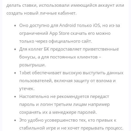
делать ставки, использовали имеющийся аккаунт или
создать новый личные кабинет.
Оно доступно для Android только iOS, но из-за
ограничений App Store скачать его можно
только через официального сайт.
Для коллег БК предоставляет приветственные
бонусы, а для постоянных клиентов –
розыгрыши.
1xbet обеспечивает высокую выступить данных
пользователей, включая защиту от взлома и
утечек.
Настоятельно не рекомендуется передаст
пароль и логин третьим лицам например
сохранять их а менеджере паролей.
Это удобно усовершенство тех, кто привык к
стабильной игре и не хочет прерывать процесс.