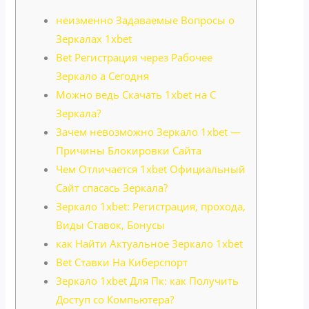
неизменно Задаваемые Вопросы о
Зеркалах 1xbet
Bet Регистрация через Рабочее
Зеркало а Сегодня
Можно ведь Скачать 1xbet на С
Зеркала?
Зачем невозможно Зеркало 1xbet —
Причины Блокировки Сайта
Чем Отличается 1xbet Официальный
Сайт спасась Зеркала?
Зеркало 1xbet: Регистрация, прохода,
Виды Ставок, Бонусы
как Найти Актуальное Зеркало 1xbet
Bet Ставки На Киберспорт
Зеркало 1xbet Для Пк: как Получить
Доступ со Компьютера?