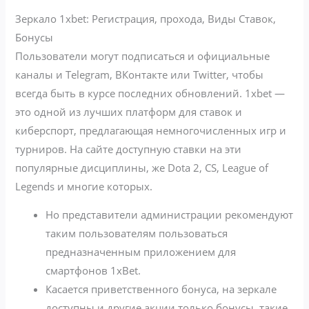
Зеркало 1xbet: Регистрация, прохода, Виды Ставок,
Бонусы
Пользователи могут подписаться и официальные
каналы и Telegram, ВКонтакте или Twitter, чтобы
всегда быть в курсе последних обновлений. 1xbet —
это одной из лучших платформ для ставок и
киберспорт, предлагающая немногочисленных игр и
турниров. На сайте доступную ставки на эти
популярные дисциплины, же Dota 2, CS, League of
Legends и многие которых.
Но представители администрации рекомендуют
таким пользователям пользоваться
предназначенным приложением для
смартфонов 1xBet.
Касается приветственного бонуса, на зеркале
доступны и другие акции только бонусы, такие