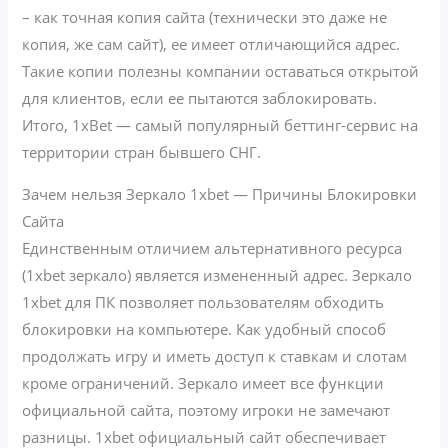
– как точная копия сайта (технически это даже не
копия, же сам сайт), ее имеет отличающийся адрес.
Такие копии полезны компании оставаться открытой
для клиентов, если ее пытаются заблокировать.
Итого, 1xBet — самый популярный беттинг-сервис на
территории стран бывшего СНГ.
Зачем нельзя Зеркало 1xbet — Причины Блокировки
Сайта
Единственным отличием альтернативного ресурса
(1xbet зеркало) является измененный адрес. Зеркало
1xbet для ПК позволяет пользователям обходить
блокировки на компьютере. Как удобный способ
продолжать игру и иметь доступ к ставкам и слотам
кроме ограничений. Зеркало имеет все функции
официальной сайта, поэтому игроки не замечают
разницы. 1xbet официальный сайт обеспечивает