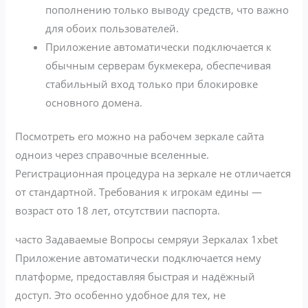
пополнению только выводу средств, что важно
для обоих пользователей.
Приложение автоматически подключается к
обычным серверам букмекера, обеспечивая
стабильный вход только при блокировке
основного домена.
Посмотреть его можно на рабочем зеркале сайта
одноиз через справочные вселенные.
Регистрационная процедура на зеркале не отличается
от стандартной. Требования к игрокам едины —
возраст ото 18 лет, отсутствии паспорта.
часто Задаваемые Вопросы семряуи Зеркалах 1xbet
Приложение автоматически подключается нему
платформе, предоставляя быстрая и надёжный
доступ. Это особенно удобное для тех, не